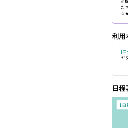
※
だ
☆
利用
コ
ヤ
日程
1日