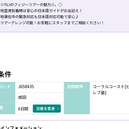
☆TSJのフィジーツアーの魅力☆。◯
現地空港到着時は安心の日本語ガイドがお出迎え！
現地滞在中の緊急対応も日本語対応可能で安心♪
全ツアーアレンジ可能！お気軽にスタッフまでご相談ください！
条件
コード
J658435
訪問都市
コーラルコースト[
レブ島]
成田
数
6日間
日数を変更
インフォメーション