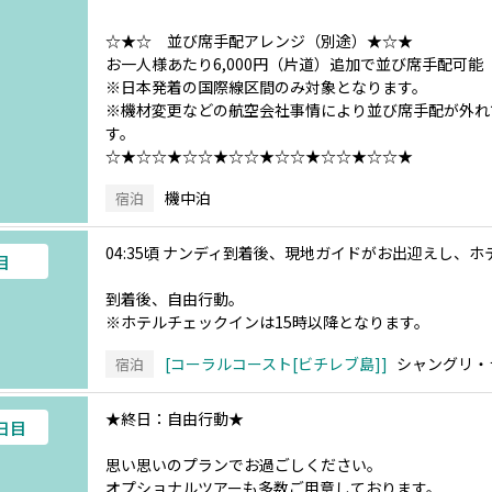
☆★☆ 並び席手配アレンジ（別途）★☆★
お一人様あたり6,000円（片道）追加で並び席手配可能
※日本発着の国際線区間のみ対象となります。
※機材変更などの航空会社事情により並び席手配が外れ
す。
☆★☆☆★☆☆★☆☆★☆☆★☆☆★☆☆★
機中泊
宿泊
04:35頃 ナンディ到着後、現地ガイドがお出迎えし、
目
到着後、自由行動。
※ホテルチェックインは15時以降となります。
コーラルコースト[ビチレブ島]
シャングリ・
宿泊
★終日：自由行動★
4日目
思い思いのプランでお過ごしください。
オプショナルツアーも多数ご用意しております。