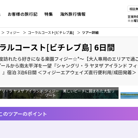
相談
先
お客様の旅行記
特集
海外旅行情報
営業時
※土曜
フィジー
コーラルコースト[ビチレブ島]
ツアー詳細
ラルコースト[ビチレブ島] 6日間
一度訪れたら好きになる楽園フィジー☆*～【大人専用のエリアで過
ールから南太平洋を一望『シャングリ・ラ ヤヌザ アイランド フィジ
xe】』宿泊 3泊6日間 ＜フィジーエアウェイズ直行便利用/成田発着
グリ・ラ ヤヌザ アイランド フィジー 美しいビーチに囲まれた大型リ
ゾート
このツアーのポイント