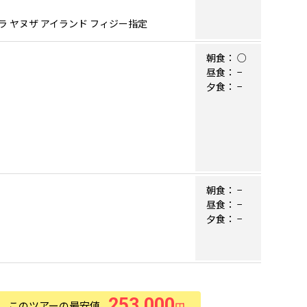
ラ ヤヌザ アイランド フィジー指定
朝食：
○
昼食：
−
夕食：
−
朝食：
−
昼食：
−
夕食：
−
253,000
このツアーの最安値
円