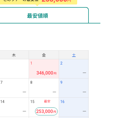
最安値順
月
木
金
土
1
2
346,000
ー
7
8
9
ー
ー
ー
最安
14
15
16
253,000
ー
ー