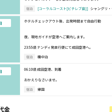
コーラルコースト[ビチレブ島]
シャングリ・
宿泊
ホテルチェックアウト後、出発時間まで自由行動
目
夜、現地ガイドが空港へご案内します。
23:55頃 ナンディ発直行便にて成田空港へ。
機中泊
宿泊
06:10頃 成田空港、到着
目
おかえりなさいませ。
帰国
宿泊
代金