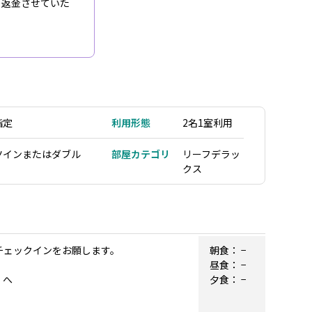
ご返金させていた
指定
利用形態
2名1室利用
ツインまたはダブル
部屋カテゴリ
リーフデラッ
クス
チェックインをお願します。
朝食：
−
昼食：
−
）へ
夕食：
−