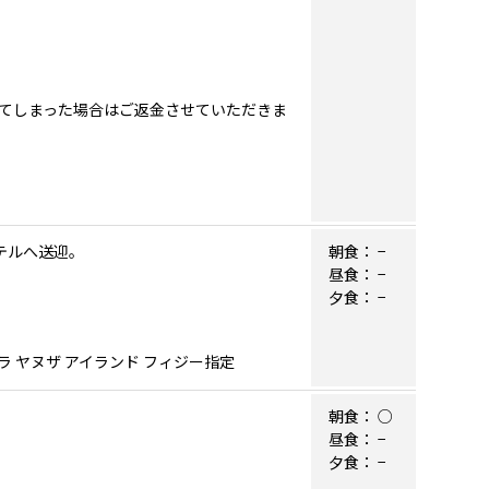
てしまった場合はご返金させていただきま
ホテルへ送迎。
朝食：
−
昼食：
−
夕食：
−
ラ ヤヌザ アイランド フィジー指定
朝食：
○
昼食：
−
夕食：
−