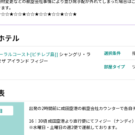
機材変更などの航空会社事情により並び席手配が外れてしまった場合は
きます。
★☆☆★☆☆★☆☆★☆☆★☆☆★☆☆★
ホテル
選択条件
ーラルコースト[ビチレブ島]
シャングリ・ラ
ヌザ アイランド フィジー
部屋タイプ
表
出発の2時間前に成田空港の航空会社カウンターで各自
目
16：30頃 成田空港より直行便にてフィジー（ナンディ
※水曜日・土曜日の週2便で運航しております。