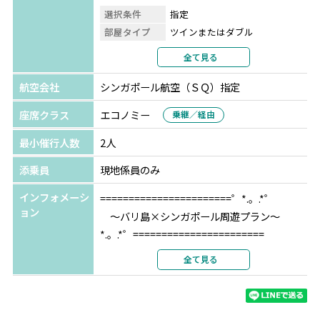
選択条件
指定
部屋タイプ
ツインまたはダブル
利用形態
2名1室利用
全て見る
部屋カテゴリ
サダラプレミア
航空会社
シンガポール航空（ＳＱ）指定
セントーサ島
ビレッジ ホテル セントーサ バ
イ ファー イースト ホスピタリティ
★★★★
座席クラス
エコノミー
乗継／経由
選択条件
指定
最小催行人数
2人
部屋タイプ
ツインまたはダブル
利用形態
2名1室利用
添乗員
現地係員のみ
部屋カテゴリ
指定なし
インフォメーシ
=======================゜*.。.*゜
ョン
～バリ島×シンガポール周遊プラン～
*.。.*゜=======================
全て見る
人気ビーチリゾート『バリ島』でゆっくりし
た後は、近代都市『シンガポール』で買い物
やグルメが楽しめるお勧めの2か国周遊。