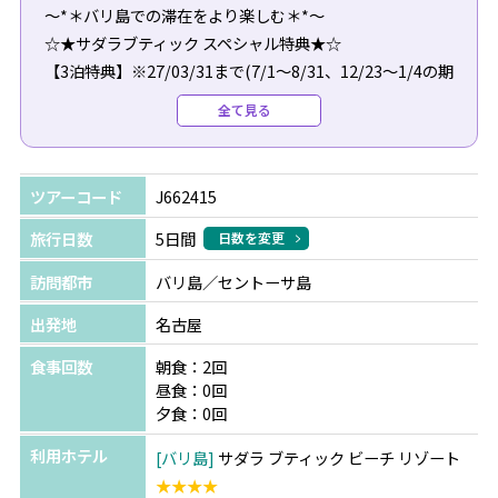
～*＊バリ島での滞在をより楽しむ＊*～
☆★サダラブティック スペシャル特典★☆
【3泊特典】※27/03/31まで(7/1～8/31、12/23～1/4の期
間は除く)
全て見る
◆スタッフお勧め！ポークリブセットランチ1回♪
◆30分のバリ式マッサージ1回
ツアーコード
J662415
旅行日数
5日間
日数を変更
訪問都市
バリ島／セントーサ島
出発地
名古屋
食事回数
朝食：2回
昼食：0回
夕食：0回
利用ホテル
バリ島
サダラ ブティック ビーチ リゾート
★★★★