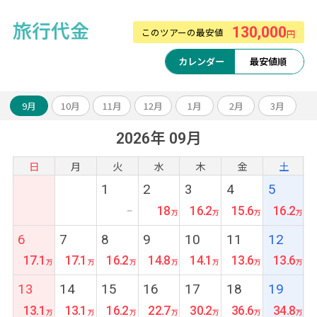
《セントーサ島/ビレッジ ホテル セントー
サ》
旅行代金
130,000
このツアーの最安値
円
2019年4月オープン！
4つの屋外プールがあり、大人から子供まで楽
カレンダー
最安値順
しめます。
比較的リーズナブルに宿泊できる点もおすす
9月
10月
11月
12月
1月
2月
3月
めです。
2026年 09月
日
月
火
水
木
金
土
1
2
3
4
5
18
16.2
15.6
16.2
ー
6
7
8
9
10
11
12
17.1
17.1
16.2
14.8
14.1
13.6
13.6
13
14
15
16
17
18
19
13.1
13.1
16.2
22.7
30.2
36.6
34.8