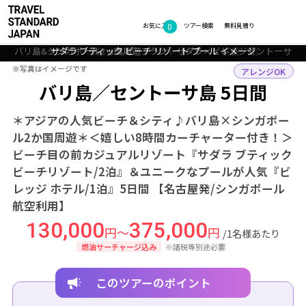
0
フォトギャラリー
お気に入り
ツアー検索
無料見積り
バリ島&シンガポール2ヵ国周遊プラン サダラ×ビレッジセントーサ
セントーサ島：ビレッジ ホテル セントーサ 客室一例
サダラ ブティック ビーチ リゾート プール イメージ
セントーサ島：ビレッジ ホテル セントーサ プール
TOP
アジア
インドネシア・シンガポール
バリ島・セントーサ島
ツア
※写真はイメージです
※写真はイメージです
アレンジOK
バリ島／セントーサ島 5日間
＊アジアの人気ビーチ＆シティ♪バリ島×シンガポー
ル2か国周遊＊＜嬉しい8時間カーチャーター付き！＞
ビーチ目の前カジュアルリゾート『サダラ ブティック
ビーチリゾート/2泊』＆ユニークなプールが人気『ビ
レッジ ホテル/1泊』5日間 【名古屋発/シンガポール
航空利用】
130,000
375,000
円～
円
/1名様あたり
燃油サーチャージ込み
※諸税等別途必要
このツアーのポイント