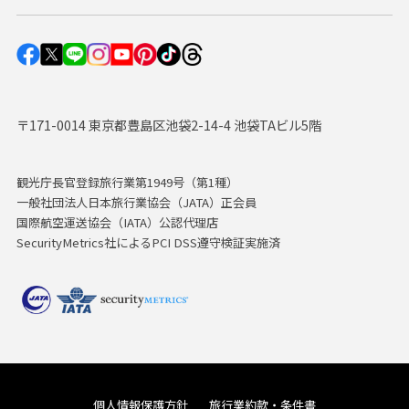
〒171-0014 東京都豊島区池袋2-14-4 池袋TAビル5階
観光庁長官登録旅行業第1949号（第1種）
一般社団法人日本旅行業協会（JATA）正会員
国際航空運送協会（IATA）公認代理店
SecurityMetrics社によるPCI DSS遵守検証実施済
個人情報保護方針
旅行業約款・条件書