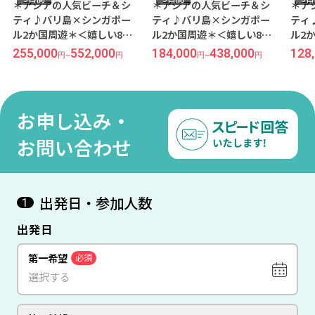
＊アジアの人気ビーチ＆シ
＊アジアの人気ビーチ＆シ
＊ア
ティ♪バリ島×シンガポー
ティ♪バリ島×シンガポー
ティ
ル2か国周遊＊＜嬉しい8時
ル2か国周遊＊＜嬉しい8時
ル2
間カーチャーター付き！＞
間カーチャーター付き！＞
間カ
255,000
552,000
184,000
438,000
128
円
~
円
円
~
円
写真映えする水族館レスト
バリらしさを感じる立地抜
バリ
ランが話題『アプルヴァ ケ
群ホテル『ラマヤナ スイー
群ホ
ンピンスキー/3泊』＆一度
ト＆リゾート/3泊』＆一度
ト＆
は泊まってみたい『マリー
は泊まってみたい『マリー
チャ
お申し込み・
ナベイサンズ/1泊』5日間
ナベイサンズ/1泊』5日間
ーク
【羽田発/シンガポール航空
【羽田発/シンガポール航空
空発
お問い合わせ
利用】
利用】
用】
出発日・参加人数
1
出発日
第一希望
必須