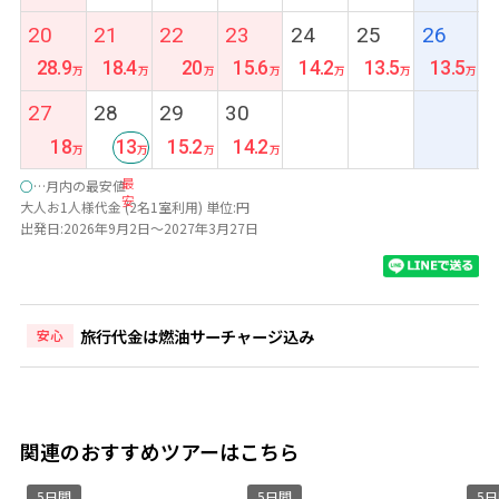
20
21
22
23
24
25
26
28.9
18.4
20
15.6
14.2
13.5
13.5
27
28
29
30
18
13
15.2
14.2
最
○
…月内の最安値
安
大人お1人様代金 (2名1室利用) 単位:円
出発日:2026年9月2日～2027年3月27日
旅行代金は燃油サーチャージ込み
安心
関連のおすすめツアーはこちら
5日間
5日間
5