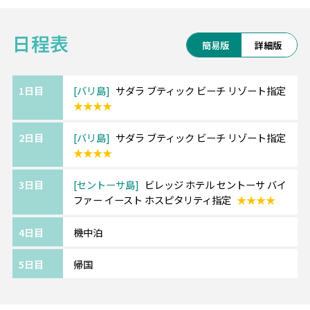
憧れのマリーナベイサンズ宿泊など、海外行
くなら+αで楽しみませんか♪
日程表
簡易版
詳細版
■サダラ ブティック ビーチリゾート【人気ホ
テル】
マリンスポーツが盛んなベノア地区のビーチ
1日目
バリ島
サダラ ブティック ビーチ リゾート指定
★★★★
フロントにある人気4つ星リゾート！
三角屋根が可愛いプールバーや開放的なレス
2日目
バリ島
サダラ ブティック ビーチ リゾート指定
トランでリゾート気分満載です。
★★★★
【バリ島10大特典】
3日目
セントーサ島
ビレッジ ホテル セントーサ バイ
1.チャーターカー8時間(1組1台)
ファー イースト ホスピタリティ指定
★★★★
2.空港よりもお得なレートで両替
3.WiFiルーターレンタル1日500円
4日目
機中泊
4.観光時のサロンレンタル
5.LINEで現地日本語対応 など
5日目
帰国