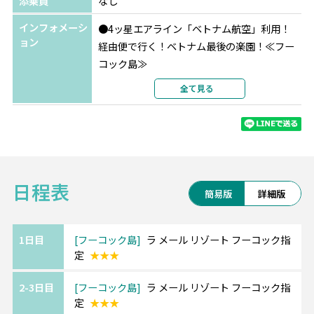
添乗員
なし
インフォメーシ
●4ッ星エアライン「ベトナム航空」利用！
ョン
経由便で行く！ベトナム最後の楽園！≪フー
コック島≫
嬉しい！到着日から楽しめる、往路同日到着
全て見る
♪
●11-4月がベストシーズン♪
==============================゜
日程表
*.。.*゜
簡易版
詳細版
～ベトナム最後の秘境＆ベトナム最大の商
業都市～
*.。.*゜=============================
1日目
フーコック島
ラ メール リゾート フーコック指
定
★★★
ベトナム最大の島・フーコック島。
透明度の高いビーチや、手つかずの自然もた
2-3日目
フーコック島
ラ メール リゾート フーコック指
くさん残っています。
定
★★★