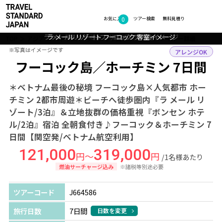
0
フォトギャラリー
お気に入り
ツアー検索
無料見積り
ラ メール リゾート フーコック プールイメージ
ラ メール リゾート フーコック 客室イメージ
ホーチミン：サイゴン大教会
フーコック島：風景
TOP
アジア
ベトナム
フーコック島・ホーチミン
ツアー詳細
※写真はイメージです
※写真はイメージです
アレンジOK
フーコック島／ホーチミン 7日間
＊ベトナム最後の秘境 フーコック島×人気都市 ホー
チミン 2都市周遊＊ビーチへ徒歩圏内『ラ メール リ
ゾート/3泊』＆立地抜群の価格重視『ボンセン ホテ
ル/2泊』宿泊 全朝食付き♪フーコック＆ホーチミン 7
日間【関空発/ベトナム航空利用】
121,000
319,000
円～
円
/1名様あたり
燃油サーチャージ込み
※諸税等別途必要
ツアーコード
J664586
旅行日数
7日間
日数を変更