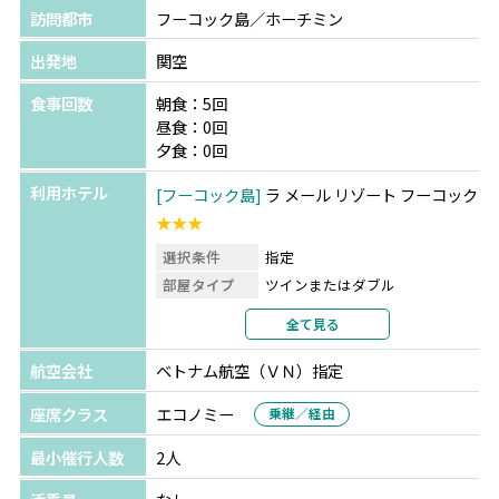
訪問都市
フーコック島／ホーチミン
出発地
関空
食事回数
朝食：5回
昼食：0回
夕食：0回
利用ホテル
フーコック島
ラ メール リゾート フーコック
★★★
選択条件
指定
部屋タイプ
ツインまたはダブル
利用形態
2名1室利用
全て見る
部屋カテゴリ
指定なし
航空会社
ベトナム航空（ＶＮ）指定
ホーチミン
ボンセン ホテル サイゴン
★★★
選択条件
指定
座席クラス
エコノミー
乗継／経由
部屋タイプ
ツインまたはダブル
最小催行人数
2人
利用形態
2名1室利用
部屋カテゴリ
指定なし