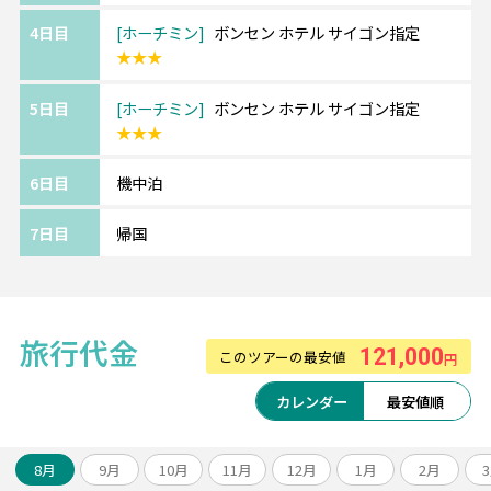
かつて「プチパリ」と呼ばれていたホーチミ
4日目
ホーチミン
ボンセン ホテル サイゴン指定
ン。
★★★
アジアの街並みにコロニアル様式が溶け込
む、独特の景観が楽しめます♪
5日目
ホーチミン
ボンセン ホテル サイゴン指定
★★★
《フーコック島/ラ メール リゾート フーコッ
6日目
機中泊
ク /La Mer Resort Phu Quoc》━━・・
7日目
帰国
ビーチからも徒歩約5分の価格重視ホテル。
ホテル内にガーデンがあったり、客室もウッ
ド調の家具が多く
自然豊かで癒されます。
旅行代金
121,000
このツアーの最安値
円
カレンダー
最安値順
・・━━ ボンセン ホテル ホーチミン
━━・・
*ドンコイ通りの3ッ星ホテル
8月
9月
10月
11月
12月
1月
2月
*サイゴン川やベンタイン市場にも近く、立地