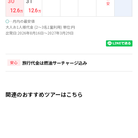
30
31
安
安
12.6
12.6
○
…月内の最安値
大人お1人様代金 (2～3名1室利用) 単位:円
出発日:2026年8月16日～2027年3月29日
旅行代金は燃油サーチャージ込み
安心
関連のおすすめツアーはこちら
7日間
7日
◆幻想的な古都＆人気ビーチ2都市周遊◆旧市街中心部にも
*:
徒歩圏内『ホテルロイヤルホイアン/1泊」＆絶景を望む屋
島.
上バーが魅力『フォーポイントバイシェラトン/4泊」宿泊
バイ
ホイアン＆ダナン7日間 【成田発/ベトナム航空利用】
間【
135,000
312,000
100
円
~
円
◆】