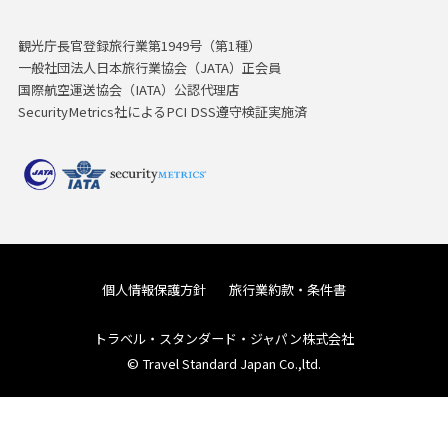
観光庁長官登録旅行業第1949号（第1種）
一般社団法人日本旅行業協会（JATA）正会員
国際航空運送協会（IATA）公認代理店
SecurityMetrics社によるPCI DSS遵守検証実施済
個人情報保護方針
旅行業約款・条件書
トラベル・スタンダード・ジャパン株式会社
© Travel Standard Japan Co.,ltd.