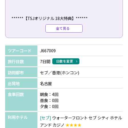
******【TSJオリジナル 18大特典】******
セブ島旅行の「あったら嬉しい」をTSJ特典でご用意♪
全て見る
1.【おすすめ】マリバゴグリルセットメニュークーポン付
き
2.往復専用車送迎
ツアーコード
J667009
3.プライベートビーチ利用券
4.水中カメラ無料レンタル
旅行日数
7日間
日数を変更
5.WIFIルーター、iliレンタル1日500円 など
訪問都市
セブ／香港(ホンコン)
************************************
出発地
名古屋
★★★人気オプショナルツアー＜15,000円＞キャンペーン
食事回数
朝食：4回
★★★
昼食：0回
セブ島で人気の4大オプショナルツアーを特別価格でご案
夕食：0回
内♪
利用ホテル
セブ
ウォーターフロント セブ シティ ホテル
＜先着300組様＞の限定キャンペーンを利用して、セブ島
アンド カジノ
★★★★
旅行を楽しもう！