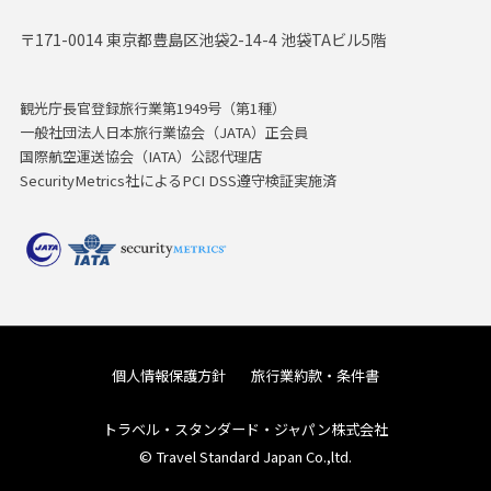
〒171-0014 東京都豊島区池袋2-14-4 池袋TAビル5階
観光庁長官登録旅行業第1949号（第1種）
一般社団法人日本旅行業協会（JATA）正会員
国際航空運送協会（IATA）公認代理店
SecurityMetrics社によるPCI DSS遵守検証実施済
個人情報保護方針
旅行業約款・条件書
トラベル・スタンダード・ジャパン株式会社
© Travel Standard Japan Co.,ltd.