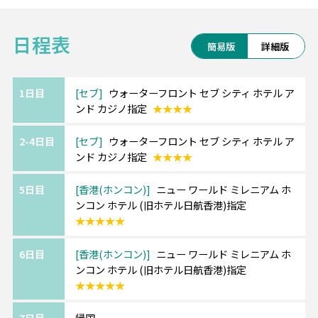
とは違った楽しみ方が出来るお勧めの2か国周
す。
遊。
日程表
せっかく海外旅行に行くなら、+αで欲張り旅
簡易版
詳細版
しませんか♪
《ウォーターフロント セブシティ ホテル》
1日目
セブ
ウォーターフロント セブ シティ ホテル ア
ンド カジノ指定
★★★★
ホテルまで空港から車で約30分。
宮殿のような外観で、24時間営業のカジノが
2-4日目
セブ
ウォーターフロント セブ シティ ホテル ア
併設されている大型4つ星ホテル！
ンド カジノ指定
★★★★
ホテルから徒歩圏内には多数の飲食店があ
り、
5日目
香港(ホンコン)
ニュー ワールド ミレニアム ホ
アヤラセンターとSMシティという大型ショッ
ンコン ホテル (旧ホテル日航香港)指定
ピングモールまで
★★★★★
無料シャトルバスも出ていて、お買い物にも
便利な立地です！
6日目
香港(ホンコン)
ニュー ワールド ミレニアム ホ
ンコン ホテル (旧ホテル日航香港)指定
★★★★★
《香港/ニュー ワールド ミレニアム ホンコン
ホテル/千禧新世界香港酒店》━━・・
7日目
帰国