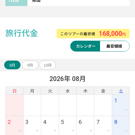
尖沙咀東部に位置するデラックスホテル。
イーストチムサーチョイ駅、ホンハム駅と2駅
利用できる上、
旅行代金
どちらも徒歩5分程度と好立地。
168,000
このツアーの最安値
円
独立型バスタブの備わるゆったりとした客室
カレンダー
最安値順
は
旧日系ホテルのサービスを受け継いだ魅力的
なポイントです。
8月
9月
10月
2026年 08月
日
月
火
水
木
金
土
1
ー
2
3
4
5
6
7
8
ー
ー
ー
ー
ー
ー
ー