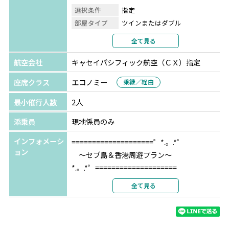
◆予約期間：4月15日～ ※上限に達し次第終了
選択条件
指定
◆限定人数：先着300組様
部屋タイプ
ツインまたはダブル
◆お申込み可能人数：2名様以上
利用形態
2名1室利用
全て見る
◆ご料金：1名様15,000円
部屋カテゴリ
スーペリア
◆選べるオプショナルツアー：下記4つからお好きな1つ
航空会社
キャセイパシフィック航空（ＣＸ）指定
香港(ホンコン)
ニュー ワールド ミレニアム
〇Aプラン：早朝ジンベエザメウォッチングツアー
ホンコン ホテル (旧ホテル日航香港)
座席クラス
エコノミー
乗継／経由
→追加代金7,000円で白い砂浜が人気のスミロン島(ランチ
★★★★★
付き)に変更可！
最小催行人数
2人
選択条件
指定
〇Bプラン：アイランドピクニックツアー(ソルパ島+ヒル
部屋タイプ
ツインまたはダブル
添乗員
現地係員のみ
トゥガン島)
利用形態
2名1室利用
〇Cプラン：ボホール島1日観光ツアー
インフォメーシ
====================゜*.。.*゜
部屋カテゴリ
指定なし
〇Dプラン：10時間カーチャーター（Dプランは1台あたり
ョン
～セブ島＆香港周遊プラン～
で15,000円）
*.。.*゜====================
全て見る
【ご注意】
人気ビーチリゾート『セブ島』でゆっくりし
※ご利用希望の場合は、ツアーご予約時にお申し付けくだ
た後は、魅力溢れる『香港』へ。
さい。
ディズニーランドや飲茶・夜景など、バリ島
※お手配完了後、日時の変更・キャンセルは出来かねま