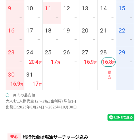
9
10
11
12
13
14
15
ー
ー
ー
ー
ー
ー
ー
16
17
18
19
20
21
22
ー
ー
ー
ー
ー
ー
ー
23
24
25
26
27
28
29
20.4
17
16.9
16.8
ー
ー
ー
最
30
31
安
16.9
17
○
…月内の最安値
大人お1人様代金 (2～3名1室利用) 単位:円
出発日:2026年8月24日～2026年10月30日
旅行代金は燃油サーチャージ込み
安心