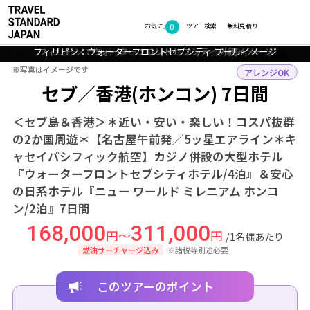
0
フォトギャラリー
お気に入り
ツアー検索
無料見積り
フィリピン：ウォーターフロントセブシティ プールイメージ
フィリピン：ウォーターフロントセブシティ 外観イメージ
ニュー ワールド ミレニアム ホンコン ホテル ロビー
香港：シンフォニーオブライツ
TOP
アジア
フィリピン・香港
セブ・香港(ホンコン)
ツアー詳細
※写真はイメージです
※写真はイメージです
アレンジOK
セブ／香港(ホンコン) 7日間
＜セブ島＆香港＞＊近い・安い・楽しい！コスパ抜群
の2か国周遊＊【名古屋午前発／5ッ星エアライン＊キ
ャセイパシフィック航空】カジノ併設の大型ホテル
『ウォーターフロントセブシティホテル/4泊』＆安心
の日系ホテル『ニュー ワールド ミレニアム ホンコ
ン/2泊』7日間
168,000
311,000
円～
円
/1名様あたり
燃油サーチャージ込み
※諸税等別途必要
このツアーのポイント