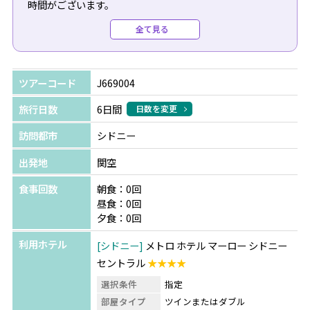
時間がございます。
そこで当社では、ビジネスクラス利用時と同じラウンジ
全て見る
『Club Autusラウンジ』を無料でご利用いただけるクーポ
ンをプレゼント！
最大4時間、広々とした空間で食事やドリンクをお楽しみ
ツアーコード
J669004
いただけます♪
旅行日数
6日間
日数を変更
対象旅行期間：2026年12月31日 日本帰着まで
訪問都市
シドニー
利用方法：ラウンジの入り口で下記3点をご提示ください
出発地
関空
・パスポート
食事回数
朝食：0回
・シドニー～香港間（復路）の搭乗券半券
昼食：0回
・香港～日本間（復路）の搭乗券半券
夕食：0回
利用ホテル
シドニー
メトロ ホテル マーロー シドニー
【追加料金でお手配可能です】
セントラル
★★★★
●往路のみ送迎（混載車/日本語）：$145（1人あたり）
●往復送迎（混載車/日本語）：$280（1人あたり）
選択条件
指定
※復路のみ不可
部屋タイプ
ツインまたはダブル