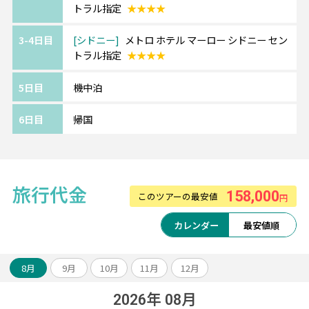
トラル指定
★★★★
3-4日目
シドニー
メトロ ホテル マーロー シドニー セン
トラル指定
★★★★
5日目
機中泊
6日目
帰国
旅行代金
158,000
このツアーの最安値
円
カレンダー
最安値順
8月
9月
10月
11月
12月
2026年 08月