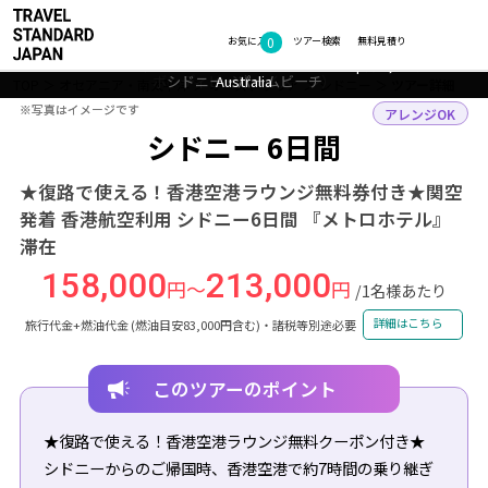
フォトギャラリー
0
お気に入り
ツアー検索
無料見積り
オーストラリアの繁華街のシドニースカイライン、夕暮れ時（イメー
オーストラリアといえばコアラ！ ©Maxime Coquard, Tourism
シドニーのボンディビーチでくつろぐ人々（イメージ）
ボンディビーチ（イメージ）
シドニー・パームビーチ
Australia
ジ）
TOP
オセアニア・南太平洋
オーストラリア
シドニー
ツアー詳細
※写真はイメージです
※写真はイメージです
アレンジOK
シドニー 6日間
★復路で使える！香港空港ラウンジ無料券付き★関空
発着 香港航空利用 シドニー6日間 『メトロホテル』
滞在
158,000
213,000
円～
円
/1名様あたり
詳細はこちら
旅行代金+燃油代金 (燃油目安83,000円含む)・諸税等別途必要
このツアーのポイント
★復路で使える！香港空港ラウンジ無料クーポン付き★
シドニーからのご帰国時、香港空港で約7時間の乗り継ぎ