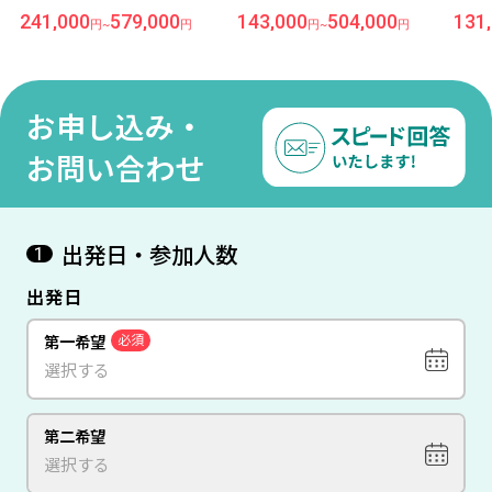
シドニー6日間 『ヒルトン
ンズ』滞在
241,000
579,000
143,000
504,000
131
円
~
円
円
~
円
シドニー』滞在
お申し込み・
お問い合わせ
出発日・参加人数
1
出発日
第一希望
必須
第二希望