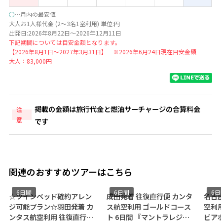
○
…月内の最安値
大人お1人様代金 (2～3名1室利用) 単位:円
出発日:2026年8月22日～2026年12月11日
下記期間については目安金額となります。
【2026年8月1日～2027年3月31日】 ※2026年6月24日現在目安金額
大人：83,000円
掲載の金額は旅行代金と燃油サーチャージの合算料金
注
意
です
関連のおすすめツアーはこちら
6日間
6日間
6
☆ツインベッド確約アレン
成田発着 往復直行便 カンタ
名古
ジ可能プラン☆羽田発着 カ
ス航空利用 ゴールドコース
空利
ンタス航空利用 往復直行便
ト 6日間 『マントラレジェ
ビア