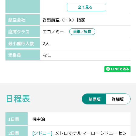
※1名参加の場合、金額が異なります。
利用形態
2名1室利用
全て見る
部屋カテゴリ
指定なし
●ブルーマウンテン日帰り観光など各種オプショナルツア
航空会社
香港航空（ＨＸ）指定
ーもお手配可能です。詳しくはお問合せください。
座席クラス
エコノミー
乗継／経由
最小催行人数
2人
添乗員
なし
日程表
簡易版
詳細版
1日目
機中泊
2日目
シドニー
メトロ ホテル マーロー シドニー セン