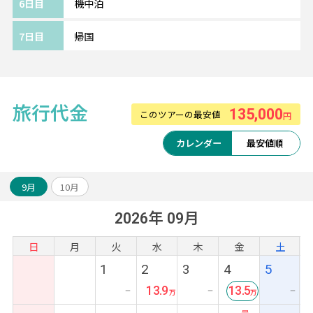
6日目
機中泊
【タイ・ベトジェットエア利用】
成田・関西・福岡・札幌～タイ間を運航する
7日目
帰国
タイ・ベトジェットエア。
快適さと使いやすさを両立し、リーズナブル
な価格で予算を気にせずスムーズな旅をした
い方にぴったりです。
旅行代金
135,000
このツアーの最安値
円
カレンダー
最安値順
9月
10月
2026年 09月
日
月
火
水
木
金
土
1
2
3
4
5
13.9
13.5
ー
ー
ー
最