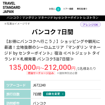
0
フォトギャラリー
お気に入り
ツアー検索
無料見積り
バンコク：マンダリン マネージド by センターポイント レストラン
バンコク：マンダリン マネージド by センターポイント 客室一例
バンコク：マンダリン マネージド by センターポイント ロビー
バンコク：マンダリン マネージド by センターポイント プール
バンコク：マンダリン マネージド by センターポイント スパ
TOP
アジア
タイ
バンコク
ツアー詳細
※写真はイメージです
※写真はイメージです
アレンジOK
バンコク 7日間
【お得にバンコクへ行こう♪】ショッピングや観光に
最適！立地抜群のシーロムエリア『マンダリン マネー
ジド by センターポイント』宿泊 ≪ベトジェット タイ
ランド×札幌発着 バンコク5泊7日間≫
135,000
212,000
円～
円
/1名様あたり
燃油サーチャージ込み
※諸税等別途必要
ツアーコード
J672240
旅行日数
7日間
日数を変更
訪問都市
バンコク