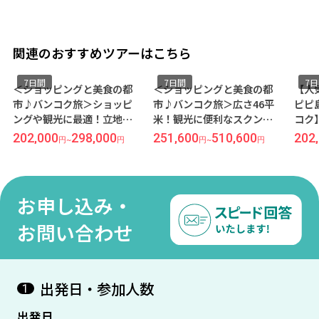
関連のおすすめツアーはこちら
7日間
7日間
7
＜ショッピングと美食の都
＜ショッピングと美食の都
【人
市♪バンコク旅＞ショッピ
市♪バンコク旅＞広さ46平
ピピ
ングや観光に最適！立地抜
米！観光に便利なスクンビ
コク
群のシーロムエリア『マン
ットエリア『ロイヤルベン
ーチ
202,000
298,000
251,600
510,600
202
円
~
円
円
~
円
ダリン マネージド by セン
ジャ』宿泊 ≪キャセイパシ
ー 
ターポイント』宿泊 ≪タイ
フィック航空 ビジネスクラ
ル 
航空×福岡発着 バンコク5泊
ス利用×成田発着 バンコク6
ルベ
7日間≫
泊7日間≫
＆朝
お申し込み・
ャセ
用 6
お問い合わせ
出発日・参加人数
1
出発日