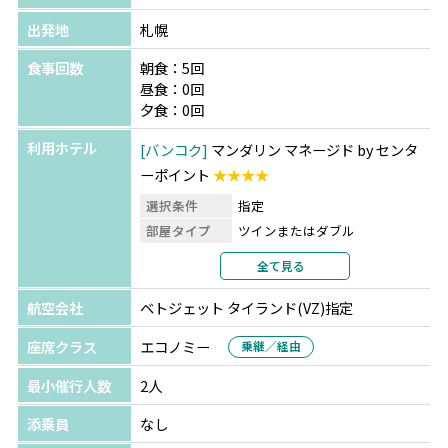
出発地
札幌
食事回数
朝食：5回
昼食：0回
夕食：0回
利用ホテル
バンコク
マンダリン マネージド by センタ
ーポイント
★★★★
選択条件
指定
部屋タイプ
ツインまたはダブル
利用形態
2名1室利用
全て見る
部屋カテゴリ
部屋指定なし
航空会社
ベトジェット タイランド(VZ)指定
座席クラス
エコノミー
乗継／経由
最小催行人数
2人
添乗員
なし