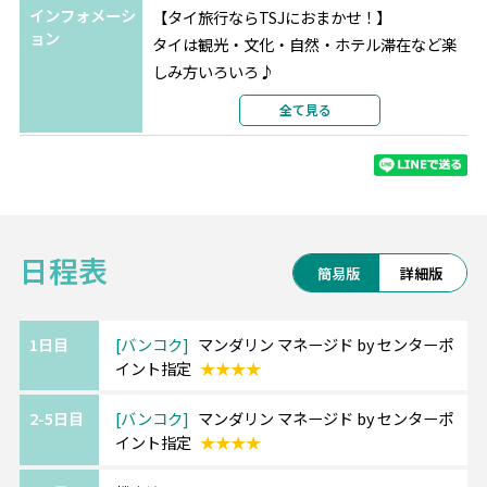
インフォメーシ
【タイ旅行ならTSJにおまかせ！】
ョン
タイは観光・文化・自然・ホテル滞在など楽
しみ方いろいろ♪
ホテル変更やビーチ＆シティーの周遊など、
全て見る
予算やご希望に合わせてアレンジ可能です！
お気軽にご相談くださいませ。
◎マンダリン マネージド by センターポイン
ト ≪シーロムエリア≫
日程表
MBKショッピングセンター、タニヤやパッポ
簡易版
詳細版
ンなどへアクセス抜群！
レストラン、プール、お洒落なスパなどが併
設されています。
1日目
バンコク
マンダリン マネージド by センターポ
イント指定
★★★★
全室ウォシュレット完備。
2-5日目
バンコク
マンダリン マネージド by センターポ
＜最寄駅＞
イント指定
★★★★
BTS「サムヤーン駅」 徒歩5分