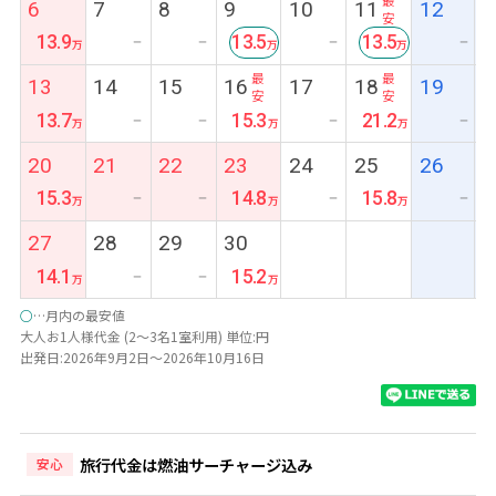
6
7
8
9
10
11
12
安
13.9
13.5
13.5
ー
ー
ー
ー
最
最
13
14
15
16
17
18
19
安
安
13.7
15.3
21.2
ー
ー
ー
ー
20
21
22
23
24
25
26
15.3
14.8
15.8
ー
ー
ー
ー
27
28
29
30
14.1
15.2
ー
ー
○
…月内の最安値
大人お1人様代金 (2～3名1室利用) 単位:円
出発日:2026年9月2日～2026年10月16日
旅行代金は燃油サーチャージ込み
安心