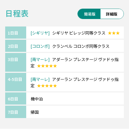
《当社ツアーはアレンジ自由自在！》
日程表
━━・・
簡易版
詳細版
・宿泊ホテルを変更したい
・宿泊日数を変更したい
・モルディブとコロンボの宿泊の順番を逆に
1日目
シギリヤ
シギリヤ ビレッジ同等クラス
★★★
したい
2日目
コロンボ
クランベル コロンボ同等クラス
・シギリヤロックなど世界遺産観光をしたい
3日目
南マーレ
アダーラン プレステージ ヴァドゥ指
など、どんな小さなご要望でも構いません。
定
★★★★★
まずはお聞かせください！
4-5日目
南マーレ
アダーラン プレステージ ヴァドゥ指
定
★★★★★
6日目
機中泊
7日目
帰国