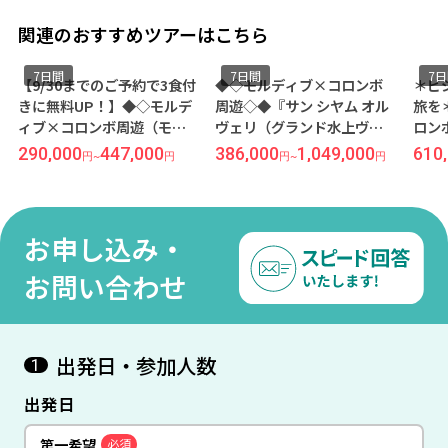
関連のおすすめツアーはこちら
7日間
7日間
7
【9/30までのご予約で3食付
◆◇モルディブ×コロンボ
＊ビ
きに無料UP！】◆◇モルデ
周遊◇◆『サン シヤム オル
旅を
ィブ×コロンボ周遊（モル
ヴェリ（グランド水上ヴィ
ロン
ディブ午前着プラン）
ラ／オールインクルーシ
ム 
290,000
447,000
386,000
1,049,000
610
円
~
円
円
~
円
◇◆『バンドス モルディブ
ブ）』＆『シギリヤヴィレ
上ヴ
（スタンダードビーチフロ
ッジ』または『ホテルシギ
ーシ
ントルーム／夕・朝食付
リヤ』に滞在 成田発着 スリ
ィレ
き）』＆『ヘリタンスカン
ランカ航空利用 モルディブ7
シギ
お申し込み・
ダラマ』に滞在 成田発着 ス
日間
スリ
リランカ航空利用 モルディ
ィブ
お問い合わせ
ブ7日間
出発日・参加人数
1
出発日
第一希望
必須