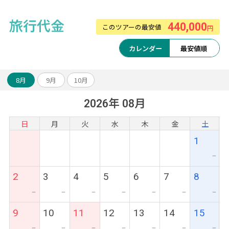
旅行代金
440,000
このツアーの最安値
円
カレンダー
最安値順
8月
9月
10月
2026年 08月
日
月
火
水
木
金
土
1
ー
2
3
4
5
6
7
8
ー
ー
ー
ー
ー
ー
ー
9
10
11
12
13
14
15
ー
ー
ー
ー
ー
ー
ー