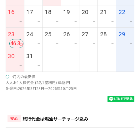
16
17
18
19
20
21
22
ー
ー
ー
ー
ー
ー
ー
23
24
25
26
27
28
29
46.3
ー
ー
ー
ー
ー
ー
最
30
31
安
ー
ー
○
…月内の最安値
大人お1人様代金 (2名1室利用) 単位:円
出発日:2026年8月23日～2026年10月25日
旅行代金は燃油サーチャージ込み
安心