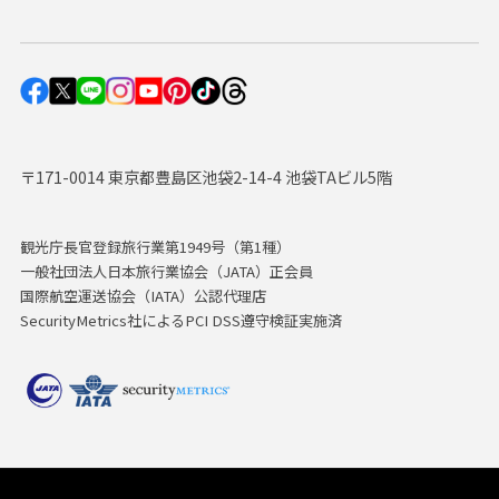
〒171-0014 東京都豊島区池袋2-14-4 池袋TAビル5階
観光庁長官登録旅行業第1949号（第1種）
一般社団法人日本旅行業協会（JATA）正会員
国際航空運送協会（IATA）公認代理店
SecurityMetrics社によるPCI DSS遵守検証実施済