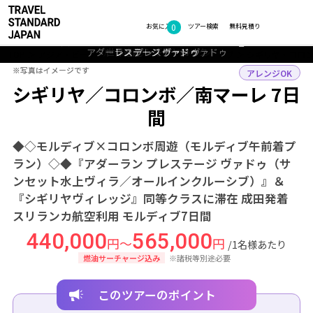
フォトギャラリー
0
お気に入り
ツアー検索
無料見積り
プール＆ジャグジー付きサンセット水上ヴィラ客室一例_アダーラン プ
プール＆ジャグジー付きサンセット水上ヴィラ客室一例_アダーラン プ
アダーラン プレステージ ヴァドゥ
アダーラン プレステージ ヴァドゥ
アーユルヴェーダ イメージ
世界遺産 シギリヤロック
レステージ ヴァドゥ
レステージ ヴァドゥ
TOP
アジア・ビーチリゾート
スリランカ・モルディブ
シギリヤ・コロ
※写真はイメージです
※写真はイメージです
アレンジOK
シギリヤ／コロンボ／南マーレ 7日
間
◆◇モルディブ×コロンボ周遊（モルディブ午前着プ
ラン）◇◆『アダーラン プレステージ ヴァドゥ（サ
ンセット水上ヴィラ／オールインクルーシブ）』＆
『シギリヤヴィレッジ』同等クラスに滞在 成田発着
スリランカ航空利用 モルディブ7日間
440,000
565,000
円～
円
/1名様あたり
燃油サーチャージ込み
※諸税等別途必要
このツアーのポイント