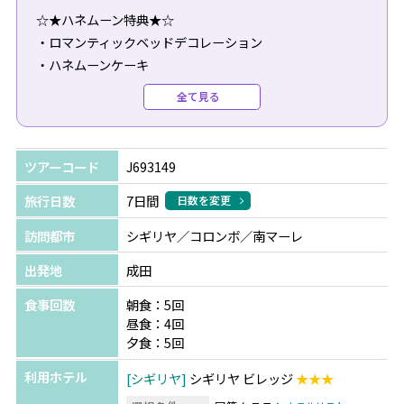
☆★ハネムーン特典★☆
・ロマンティックベッドデコレーション
・ハネムーンケーキ
・ロマンティックターンダウンサービス
全て見る
・食事の際に利用できる75ドルのクレジット(1部屋)
※入籍後6ヶ月以内の方が対象となり、チェックインの際
ツアーコード
J693149
に証明書の提示が必要です。
※ご予約時に必ずハネムーンの旨をご申告ください(ご予
旅行日数
7日間
日数を変更
約後の申し出は不可)。
訪問都市
シギリヤ／コロンボ／南マーレ
※全て滞在中1回のご提供となります。
出発地
成田
+＊。2つの世界遺産を専用車で巡る贅沢プラン 。＊+
食事回数
朝食：5回
スリランカ観光で外せない「シギリヤロック」と「ダンブ
昼食：4回
ラ石窟寺院」の観光を1日で制覇！
夕食：5回
コロンボ⇒モルディブは朝イチの便を利用するので、午前
利用ホテル
シギリヤ
シギリヤ ビレッジ
★★★
中からリゾートを満喫できます♪
短い日数でも効率よく観光できるため、長いお休みが取れ