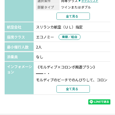
選択条件
同等クラス
ホテルリスト
ない方にもおすすめです◎
部屋タイプ
ツインまたはダブル
ドライバーは日本語スタッフなのでご安心ください。
利用形態
2名1室利用
全て見る
部屋カテゴリ
指定なし
航空会社
スリランカ航空（ＵＬ）指定
コロンボ
クランベル コロンボ
選択条件
同等クラス
座席クラス
エコノミー
ホテルリスト
乗継／経由
部屋タイプ
ツインまたはダブル
最小催行人数
2人
利用形態
2名1室利用
部屋カテゴリ
指定なし
添乗員
なし
南マーレ
アダーラン プレステージ ヴァドゥ
インフォメーシ
《モルディブ×コロンボ周遊プラン》
★★★★★
ョン
━━・・
選択条件
指定
モルディブのビーチでのんびりして、コロン
部屋タイプ
ツインまたはダブル
ボでショッピングや観光も♪
全て見る
利用形態
2名1室利用
どちらも楽しみたい方には、2都市周遊がおす
部屋カテゴリ
プール＆ジャグジー付サンセッ
すめです！
ト水上ヴィラ