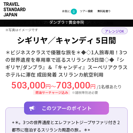
0
フォトギャラリー
お気に入り
ツアー検索
無料見積り
ミネリヤ国立公園 ジープサファリ イメージ
アーユルヴェーダ イメージ
ダンブラ：黄金寺院
シギリヤロック
TOP
アジア
スリランカ
シギリヤ・キャンディ
ツアー詳細
※写真はイメージです
※写真はイメージです
アレンジOK
シギリヤ／キャンディ 5日間
＊ビジネスクラスで優雅な旅を＊◆◇1人旅専用！3つ
の世界遺産を専用車で巡るスリランカ5日間◇◆『シ
ギリヤ/ダンブラ』＆『キャンディ』スーぺリアクラス
ホテルに滞在 成田発着 スリランカ航空利用
503,000
703,000
円～
円
/1名様あたり
燃油サーチャージ込み
※諸税等別途必要
このツアーのポイント
+＊。3つの世界遺産とエレファントジープサファリ付き 2
都市に宿泊するスリランカ周遊の旅 。＊+