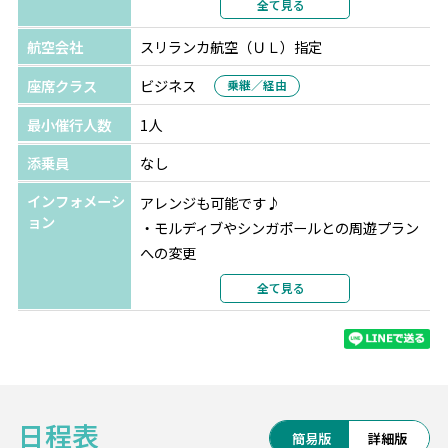
全て見る
部屋カテゴリ
指定なし
航空会社
スリランカ航空（ＵＬ）指定
キャンディ
クィーンズ ホテル
★★★
選択条件
同等クラス
座席クラス
ビジネス
ホテルリスト
乗継／経由
部屋タイプ
シングル
最小催行人数
1人
利用形態
1名1室利用
部屋カテゴリ
指定なし
添乗員
なし
インフォメーシ
アレンジも可能です♪
ョン
・モルディブやシンガポールとの周遊プラン
への変更
・シンガポール航空やキャセイパシフィック
全て見る
航空など、他の航空会社への変更
日程表
簡易版
詳細版