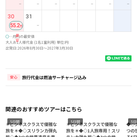
ー
ー
ー
ー
ー
ー
ー
30
31
55.2
ー
最
○
…月内の最安値
安
大人お1人様代金 (1名1室利用) 単位:円
出発日:2026年8月30日～2027年3月30日
旅行代金は燃油サーチャージ込み
安心
関連のおすすめツアーはこちら
5日間
5日間
5
＊ビジネスクラスで優雅な
＊ビジネスクラスで優雅な
◆◇
旅を＊◆◇スリランカ弾丸
旅を＊◆◇1人旅専用！スリ
つの
旅◇◆3つの世界遺産を専用
ランカ弾丸旅◇◆3つの世界
る5