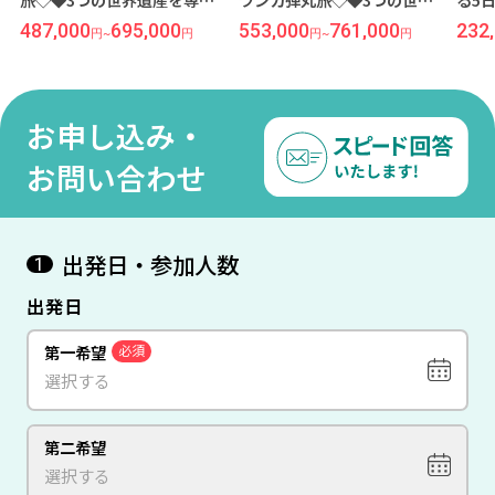
車で巡る5日間＊『シギリ
遺産を専用車で巡る5日間＊
『ヤ
487,000
695,000
553,000
761,000
232
円
~
円
円
~
円
ヤ』＆『ヤーラ』スーぺリ
『シギリヤ』＆『ヤーラ』
スホ
アクラスホテルに滞在 成田
スーぺリアクラスホテルに
リラ
発着 スリランカ航空利用
滞在 成田発着 スリランカ航
空利用
お申し込み・
お問い合わせ
出発日・参加人数
1
出発日
第一希望
必須
第二希望