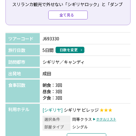
スリランカ観光で外せない「シギリヤロック」と「ダンブ
ラ石窟寺院」の観光に加え、「キャンディ」を巡る世界遺
全て見る
産ツアーをご用意！シギリヤ又はダンブッラに2泊、キャ
ンディに1泊します。コロンボでは市内観光やショッピン
グもお楽しみいただけます。
ツアーコード
J693330
ドライバーは日本語スタッフなのでご安心ください♪
旅行日数
5日間
日数を変更
訪問都市
シギリヤ／キャンディ
出発地
成田
食事回数
朝食：3回
昼食：3回
夕食：3回
利用ホテル
シギリヤ
シギリヤ ビレッジ
★★★
選択条件
同等クラス
ホテルリスト
部屋タイプ
シングル
利用形態
1名1室利用