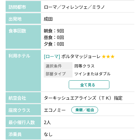
訪問都市
ローマ／フィレンツェ／ミラノ
出発地
成田
食事回数
朝食：9回
昼食：0回
夕食：0回
利用ホテル
ローマ
ポルタマッジョーレ
★★★
選択条件
同等クラス
部屋タイプ
ツインまたはダブル
利用形態
2名1室利用
全て見る
部屋カテゴリ
航空会社
ターキッシュエアラインズ（ＴＫ）指定
フィレンツェ
ホテル ドナテロ
★★★
選択条件
同等クラス
座席クラス
エコノミー
乗継／経由
部屋タイプ
ツインまたはダブル
最小催行人数
2人
利用形態
2名1室利用
部屋カテゴリ
添乗員
なし