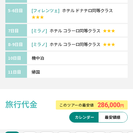
ファッションの発信地で、イタリアの経済・
5-6日目
フィレンツェ
ホテル ドナテロ同等クラス
商業の中心として知られるミラノ。
★★★
ゴシックの最高傑作と言われる街のシンボ
ル、ドゥオモのステンドグラスは必見です。
7日目
ミラノ
ホテル コラーロ同等クラス
★★★
世界の至宝レオナルド・ダ・ビンチの『最後
の晩餐』があるのもこの街です。
8-9日目
ミラノ
ホテル コラーロ同等クラス
★★★
10日目
機中泊
《ご利用ホテルについて》
11日目
帰国
ホテルは価額重視のクラスとなります。
追加料金にて移動・観光に便利な中心エリア
へのグレードアップや
ホテルアレンジも可能です。
旅行代金
■イタリア各都市間の移動はイタリアが誇る
286,000
このツアーの最安値
円
高速列車利用。
カレンダー
最安値順
※イタロまたはフレッチャとなります。追
加代金にて指定も可能です。