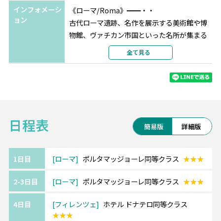
ミラノ
ホテル コラーロ
★★★
インフォメーシ
《ローマ/Roma》━━・・
ョン
選択条件
同等クラス
古代ローマ遺跡、名作を展示する美術館や博
部屋タイプ
ツイン
物館、ヴァチカン市国といった名所が集まる
利用形態
街です。
全て見る
部屋カテゴリ
日帰りで様々な都市にも観光できますので、
ローマを基点に散策がおすすめです。
《フィレンツェ/Florence》━━・・
日程表
中世時代の面影残す美しい花の都フィレンツ
簡易版
詳細版
ェ。
ヨーロッパの商業・金融の重要な中心地のひ
とつで、
1日目
ローマ
ポルタマッジョーレ同等クラス
★★★
文化の中心としても発達し、美術や建築の傑
2-3日目
ローマ
ポルタマッジョーレ同等クラス
★★★
作が数多く残されています。
4日目
フィレンツェ
ホテル ドナテロ同等クラス
★★★
《ミラノ/Milan》━━・・