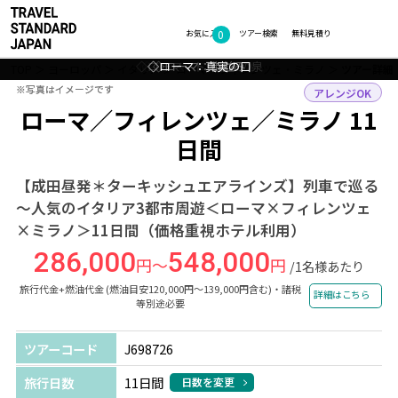
0
フォトギャラリー
お気に入り
ツアー検索
無料見積り
◇ローマ：トレヴィの泉
◇ローマ：コロッセオ
◇ローマ：真実の口
◇ローマ：街並み
TOP
ヨーロッパ
イタリア
ローマ・フィレンツェ・ミラノ
ツアー詳細
※写真はイメージです
※写真はイメージです
アレンジOK
ローマ／フィレンツェ／ミラノ 11
日間
【成田昼発＊ターキッシュエアラインズ】列車で巡る
～人気のイタリア3都市周遊＜ローマ×フィレンツェ
×ミラノ＞11日間（価格重視ホテル利用）
286,000
548,000
円～
円
/1名様あたり
旅行代金+燃油代金 (燃油目安120,000円～139,000円含む)・諸税
詳細はこちら
等別途必要
ツアーコード
J698726
旅行日数
11日間
日数を変更