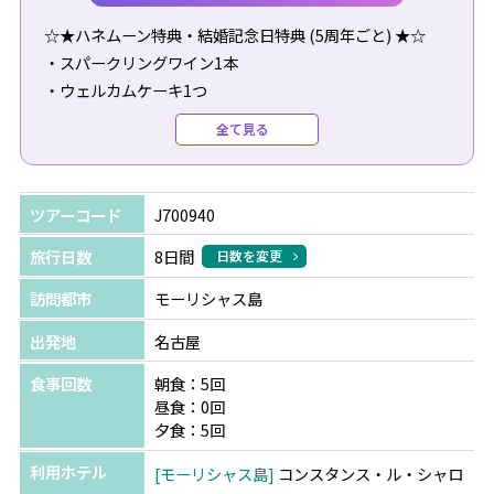
☆★ハネムーン特典・結婚記念日特典 (5周年ごと) ★☆
・スパークリングワイン1本
・ウェルカムケーキ1つ
・お1人様につき30分間のスパトリートメント
全て見る
（コンスタンス・スパ予約時間：9:30～14:00）
・ロマンティック朝食1回
・キャンドルライトディナー1回（特別メニュー）
ツアーコード
J700940
・ロマンティックバスとスペシャルターンダウン（それぞ
れ1回）
旅行日数
8日間
日数を変更
訪問都市
モーリシャス島
※ご入籍後12ヶ月以内、またはアニバーサリー前後6か月
以内の方が対象となり、チェックインの際に証明書の提示
出発地
名古屋
が必要です。
食事回数
朝食：5回
※ご予約時に必ずハネムーン（結婚記念日）の旨をご申告
昼食：0回
ください(ご予約後の申し出は不可)。
夕食：5回
※全て滞在中1回のご提供となります
利用ホテル
モーリシャス島
コンスタンス・ル・シャロ