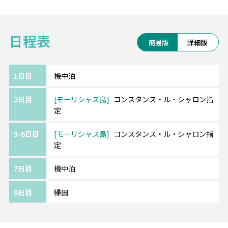
きがあり、手つかずの自然の中でラグジュア
リーでありながら心地よい滞在が叶います。
日程表
ブルーベイ海洋公園からもほど近く、穏やか
簡易版
詳細版
な海洋保護区の中で、シュノーケリングやダ
イビング体験もお楽しみいただけます。
1日目
機中泊
グレード：★★★★★
2日目
モーリシャス島
コンスタンス・ル・シャロン指
アクセス：空港から車で約15分
定
◆モーリシャス「ツーリストフィー」につい
3-6日目
モーリシャス島
コンスタンス・ル・シャロン指
て
定
2025年10月1日より「ツーリストフィー」が
導入されることになりました。1名様につき1
7日目
機中泊
泊あたり3ユーロをホテルチェックアウト時に
お支払いいただくこととなります。なお、本
8日目
帰国
料金は12歳未満のお子様には適用されませ
ん。