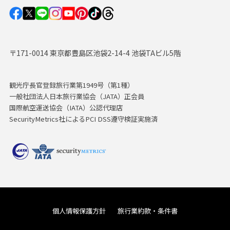
〒171-0014 東京都豊島区池袋2-14-4 池袋TAビル5階
観光庁長官登録旅行業第1949号（第1種）
一般社団法人日本旅行業協会（JATA）正会員
国際航空運送協会（IATA）公認代理店
SecurityMetrics社によるPCI DSS遵守検証実施済
個人情報保護方針
旅行業約款・条件書