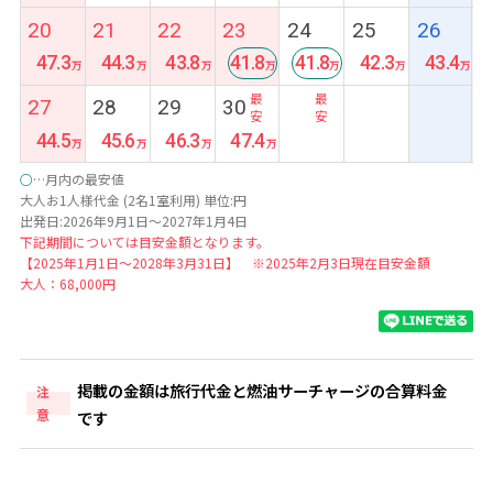
20
21
22
23
24
25
26
47.3
44.3
43.8
41.8
41.8
42.3
43.4
最
最
27
28
29
30
安
安
44.5
45.6
46.3
47.4
○
…月内の最安値
大人お1人様代金 (2名1室利用) 単位:円
出発日:2026年9月1日～2027年1月4日
下記期間については目安金額となります。
【2025年1月1日～2028年3月31日】 ※2025年2月3日現在目安金額
大人：68,000円
掲載の金額は旅行代金と燃油サーチャージの合算料金
注
意
です