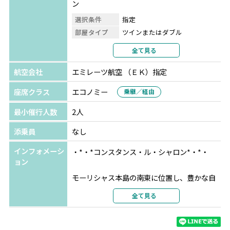
ン
選択条件
指定
部屋タイプ
ツインまたはダブル
利用形態
2名1室利用
全て見る
部屋カテゴリ
プレミアガーデンビュー
航空会社
エミレーツ航空 （ＥＫ）指定
座席クラス
エコノミー
乗継／経由
最小催行人数
2人
添乗員
なし
インフォメーシ
・*・*コンスタンス・ル・シャロン*・*・
ョン
モーリシャス本島の南東に位置し、豊かな自
然に囲まれた静かなビーチ沿いにあるリゾー
全て見る
ト。
ル・シャラン・ビーチのある静かな南海岸
は、リゾートが立ち並ぶ東海岸とは異なる趣