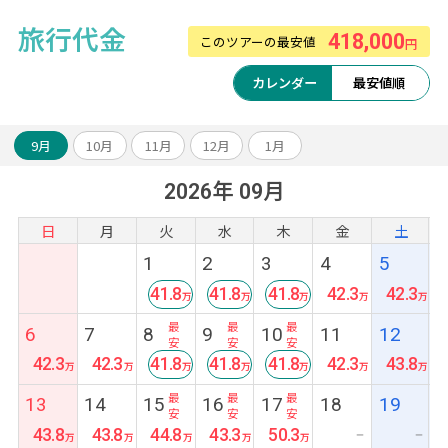
旅行代金
418,000
このツアーの最安値
円
カレンダー
最安値順
9月
10月
11月
12月
1月
2026年 09月
日
月
火
水
木
金
土
1
2
3
4
5
41.8
41.8
41.8
42.3
42.3
最
最
最
6
7
8
9
10
11
12
安
安
安
42.3
42.3
41.8
41.8
41.8
42.3
43.8
最
最
最
13
14
15
16
17
18
19
安
安
安
43.8
43.8
44.8
43.3
50.3
ー
ー