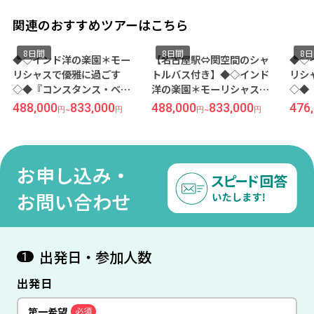
関連のおすすめツアーはこちら
8日間
8日間
8
◆◇インド洋の楽園＊モー
【名古屋駅⇔関空間のシャ
◆◇
リシャスで優雅に過ごす
トルバス付き】◆◇インド
リシ
◇◆『コンスタンス・ベル
洋の楽園＊モーリシャスで
◇◆
マーレ（プレステージ／
優雅に過ごす◇◆『コンス
ンス
488,000
833,000
488,000
833,000
476
円
~
円
円
~
円
夕・朝食付き）』に滞在 関
タンス・ベル マーレ（プレ
イー
空発着 エミレーツ航空利用
ステージ／夕・朝食付
在 
モーリシャス8日間
き）』に滞在 名古屋発着 エ
利用
ミレーツ航空利用 モーリシ
お申し込み・
ャス8日間
お問い合わせ
出発日・参加人数
1
出発日
第一希望
必須