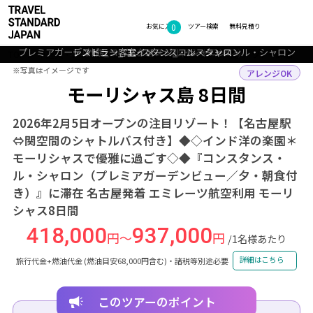
0
フォトギャラリー
お気に入り
ツアー検索
無料見積り
プレミアガーデンビュー客室イメ－ジ_コンスタンス・ル・シャロン
プールサイド_コンスタンス・ル・シャロン
ブルーベイの透き通った海(モーリシャス)
レストラン_コンスタンス・ル・シャロン
外観_コンスタンス・ル・シャロン
TOP
中近東・アフリカ
モーリシャス
モーリシャス島
ツアー詳細
※写真はイメージです
※写真はイメージです
アレンジOK
モーリシャス島 8日間
2026年2月5日オープンの注目リゾート！【名古屋駅
⇔関空間のシャトルバス付き】◆◇インド洋の楽園＊
モーリシャスで優雅に過ごす◇◆『コンスタンス・
ル・シャロン（プレミアガーデンビュー／夕・朝食付
き）』に滞在 名古屋発着 エミレーツ航空利用 モーリ
シャス8日間
418,000
937,000
円～
円
/1名様あたり
詳細はこちら
旅行代金+燃油代金 (燃油目安68,000円含む)・諸税等別途必要
このツアーのポイント