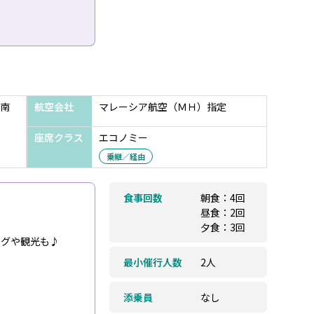
南
航空会社
マレーシア航空（ＭＨ）指定
座席クラス
エコノミー
乗継／経由
食事回数
朝食：4回
昼食：2回
夕食：3回
ングや観光も♪
最小催行人数
2人
添乗員
なし