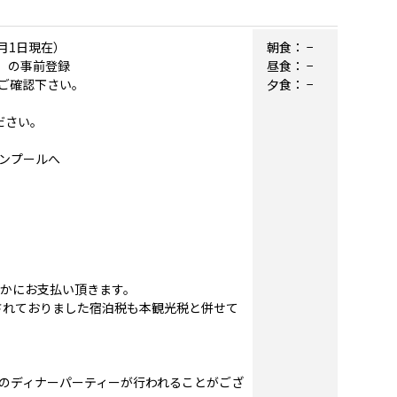
月1日現在）
朝食：
−
）の事前登録
昼食：
−
ご確認下さい。
夕食：
−
ださい。
ルンプールへ
れかにお支払い頂きます。
されておりました宿泊税も本観光税と併せて
のディナーパーティーが行われることがござ