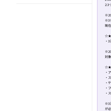
2.
※2
※3
現在
☆
・3
※2
対
☆
・ア
・
・
・
・
※
が