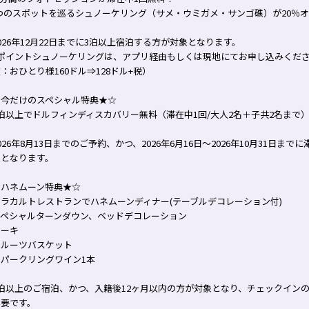
3つのスポットを巡るシュノーケリング（サメ・ウミガメ・サンゴ礁）が20％
026年12月22日までに3泊以上宿泊する方が対象となります。
ポイントシュノーケリングは、アプリ経由もしくは現地にてお申し込みください
：おひとり様160ドル⇒128ドル+税）
★今だけのスペシャル特典★☆
泊以上でドルフィンディスカバリー無料（滞在中1回/大人2名＋子共2名まで
026年8月13日までのご予約、かつ、2026年6月16日～2026年10月31日ま
象となります。
★ハネムーン特典★☆
ラカルトレストランでハネムーンディナー(テーブルデコレーション付)
スペシャルターンダウン、ベッドデコレーション
ケーキ
フルーツバスケット
スパークリングワイン1本
3泊以上のご宿泊、かつ、入籍後12ヶ月以内の方が対象となり、チェックイン
必要です。