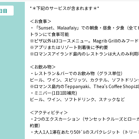
*＊下記のサービスが含まれます＊*
4日目
＜お食事＞
・「Sunset、Malaafaiy」での朝食・昼食・夕食
トランにて食事可能
※ピザ以外は3コースメニュー。Magrib Grillのみフー
※アプリまたはリゾート到着後に予約要
※ロマンスアイランド島内のレストランは大人のみ利用
＜お飲み物＞
・レストラン＆バーでのお飲み物（グラス単位）
ビール、ワイン、スピリッツ、カクテル、ソフトドリン
※ロマンス島内のTeppanyaki、Thea's Coffee Shop
・ミニバー(1日1回補充)
ビール、ワイン、ソフトドリンク、スナックなど
＜アクティビティ＞
・2つのエクスカーション（サンセットクルーズとロー
約要）
・大人1人1滞在あたり50ﾄﾞﾙのスパクレジット（トリ