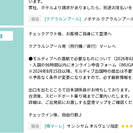
います。
弊社、ホテルより請求がありましたら、別途お支払いを
クアラルンプール
ノボテル クアラルンプー
宿泊
チェックアウト後、お客様ご自身にて空港へ
目
クアラルンプール発（飛行機／直行）マーレへ
●モルディブへの渡航で必要なものについて（2026年6
・入国の96時間以内にオンライン申告フォーム（IMUG
※2024年8月15日以降、モルディブ出国時の提出は不
※予告なく条件が変更になりますので、必ず最新情報を
出口を出たところで日本語係員がお待ちしております。
合流後、スピードボート乗り場までご案内いたします。
詳細は、ご出発前にお渡しする空港マップをご確認くだ
チェックイン後、自由行動♪
南マーレ
サン シヤム オルヴェリ指定
★★
宿泊