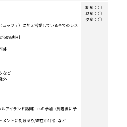
朝食：
○
昼食：
○
夕食：
○
（全てビュッフェ）に加え営業している全てのレス
ドが50％割引
可能
クなど
は除外
カルアイランド訪問）への参加（到着後に予
ートメントに制限あり/滞在中1回）など