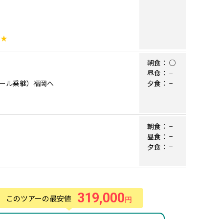
。
★★
朝食：
○
昼食：
−
ンプール乗継）福岡へ
夕食：
−
朝食：
−
昼食：
−
夕食：
−
319,000
このツアーの最安値
円