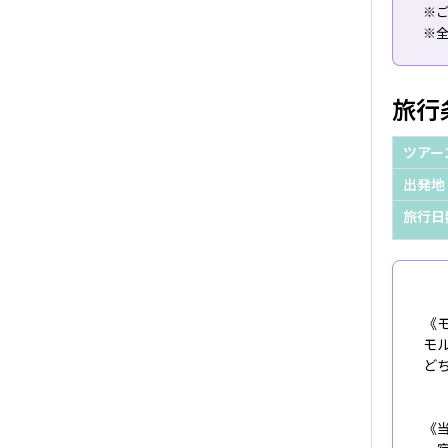
※ご
※
旅行
ツアー
出発地
旅行日
《
モ
ど
《