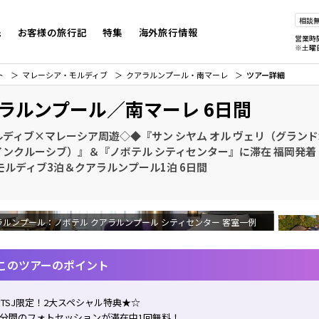
相談
先
お客様の旅行記
特集
海外旅行情報
営業時
※土曜
ト
マレーシア・モルディブ
クアラルンプール・南マーレ
ツアー詳細
ラルンプール／南マーレ 6日間
ルディブ×マレーシア周遊◇◆『サン シヤム オル ヴェリ（グラン
インクルーシブ）』＆『ノボテル シティセンター』に滞在 福岡発着
モルディブ3泊＆クアラルンプール1泊 6日間
ラルンプール：ノボテル クアラルンプール シティセンター 客室一例
このツアーのポイント
TSJ限定！2大スペシャル特典★☆
30分間のフォトセッションが滞在中1回無料！