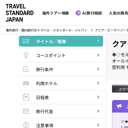
海外ツアー検索
AI旅行相談
人気の旅
海外旅行・国内旅行のトラベル・スタンダード・ジャパン
アジア・ビーチリゾー
タイトル／画像
クア
◆◇モ
コースポイント
オール
空利用 
旅行条件
利用ホテル
クア
日程表
旅行代金
☆★
注意事項
1.