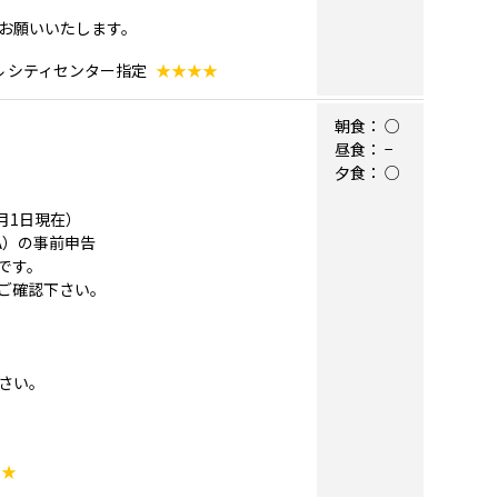
お願いいたします。
ル シティセンター指定
★★★★
朝食：
○
昼食：
−
夕食：
○
月1日現在）
A）の事前申告
要です。
ご確認下さい。
さい。
★★