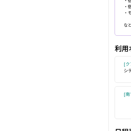
・
・
・
な
利用
ク
シ
南