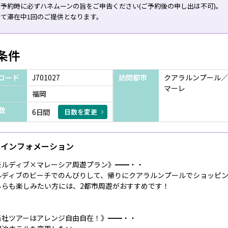
予約時に必ずハネムーンの旨をご申告ください(ご予約後の申し出は不可)。
全て滞在中1回のご提供となります。
条件
コード
J701027
訪問都市
クアラルンプール／
マーレ
福岡
数
6日間
日数を変更
インフォメーション
モルディブ×マレーシア周遊プラン》━━・・
ルディブのビーチでのんびりして、帰りにクアラルンプールでショッピ
ちらも楽しみたい方には、2都市周遊がおすすめです！
当社ツアーはアレンジ自由自在！》━━・・