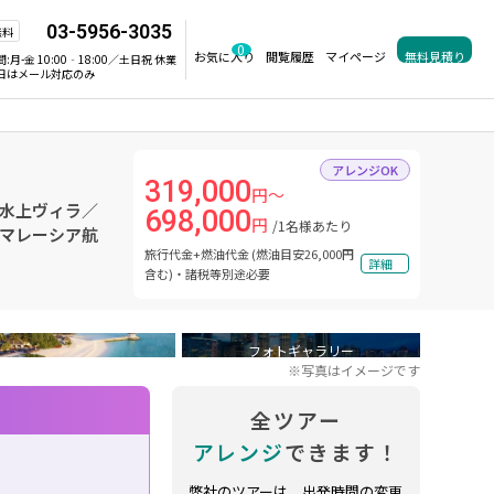
03-5956-3035
無料
0
お気に入り
閲覧履歴
マイページ
無料見積り
間:
月-金 10:00‐18:00／土日祝 休業
日はメール対応のみ
アレンジOK
319,000
円～
ド水上ヴィラ／
698,000
円
/1名様あたり
 マレーシア航
旅行代金+燃油代金 (燃油目安26,000円
詳細
含む)・諸税等別途必要
フォトギャラリー
※写真はイメージです
全ツアー
アレンジ
できます！
弊社のツアーは、出発時間の変更