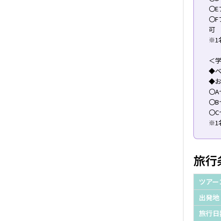
〇E
〇
可
※1
＜
◆
◆
〇A
〇B
〇C
※1
旅行
ツアー
出発地
旅行日