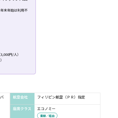
※年末年始は利用不
000円/人）
人）
バ
航空会社
フィリピン航空（ＰＲ）指定
座席クラス
エコノミー
乗継／経由