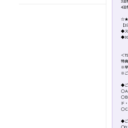
3泊
4泊
☆★
【3
◆
◆3
＜T
特
※早
※
◆ご
〇Ａ
〇
ド
〇
◆ご
〇