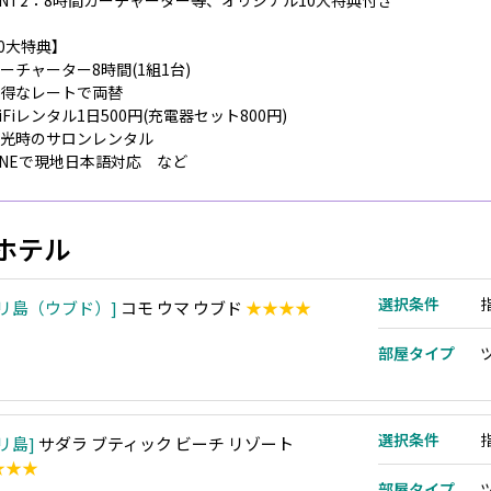
INT2：8時間カーチャーター等、オリジナル10大特典付き
0大特典】
カーチャーター8時間(1組1台)
お得なレートで両替
WiFiレンタル1日500円(充電器セット800円)
.観光時のサロンレンタル
LINEで現地日本語対応 など
ホテル
選択条件
リ島（ウブド）
コモ ウマ ウブド
★★★★
部屋タイプ
選択条件
リ島
サダラ ブティック ビーチ リゾート
★★★
部屋タイプ