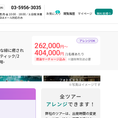
03-5956-3035
無料
0
お気に入り
閲覧履歴
マイページ
無料見積り
間:
月-金 10:00‐18:00／土日祝 休業
日はメール対応のみ
アレンジOK
262,000
円～
かな緑に癒され
404,000
円
/1名様あたり
ティック/2
燃油サーチャージ込み
※諸税等別途必要
用-
フォトギャラリー
※写真はイメージです
全ツアー
アレンジ
できます！
弊社のツアーは、出発時間の変更