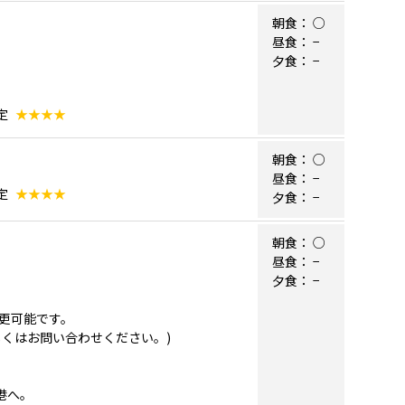
朝食：
○
昼食：
−
夕食：
−
定
★★★★
朝食：
○
昼食：
−
定
★★★★
夕食：
−
朝食：
○
昼食：
−
夕食：
−
更可能です。
くはお問い合わせください。)
港へ。