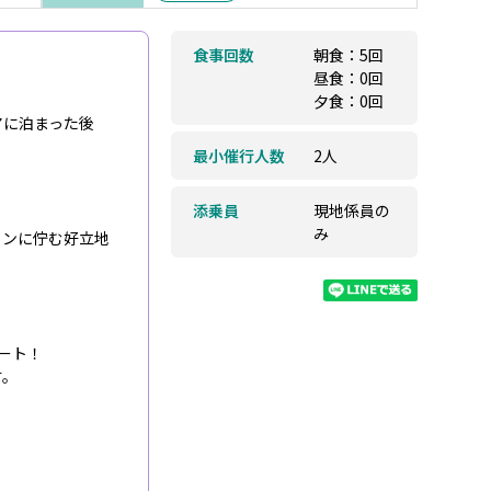
食事回数
朝食：5回
昼食：0回
夕食：0回
アに泊まった後
最小催行人数
2人
添乗員
現地係員の
み
ョンに佇む好立地
！
ート！
す。