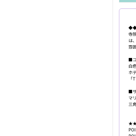
◆
寺
は
雰
■コ
白
ホ
「T
■
マ
三
★
P