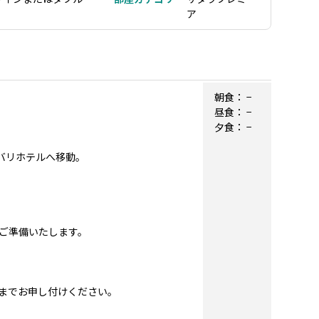
ア
朝食：
−
昼食：
−
夕食：
−
にバリホテルへ移動。
ご準備いたします。
。
までお申し付けください。