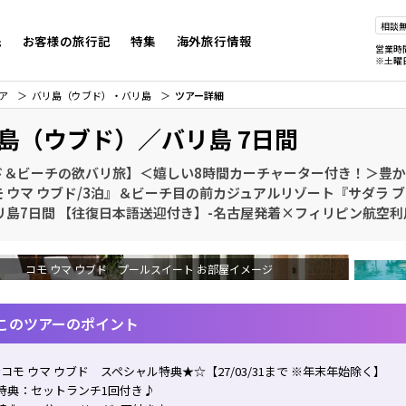
相談
先
お客様の旅行記
特集
海外旅行情報
営業時
※土曜
ア
バリ島（ウブド）・バリ島
ツアー詳細
島（ウブド）／バリ島 7日間
ド＆ビーチの欲バリ旅】＜嬉しい8時間カーチャーター付き！＞豊
 ウマ ウブド/3泊』＆ビーチ目の前カジュアルリゾート『サダラ ブ
リ島7日間 【往復日本語送迎付き】-名古屋発着×フィリピン航空利
コモ ウマ ウブド プールスイート お部屋イメージ
このツアーのポイント
コモ ウマ ウブド スペシャル特典★☆【27/03/31まで ※年末年始除く】
特典：セットランチ1回付き♪