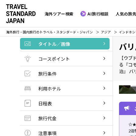
海外ツアー検索
AI旅行相談
人気の旅
海外旅行・国内旅行のトラベル・スタンダード・ジャパン
アジア
インドネシ
タイトル／画像
バリ
【ウブ
コースポイント
る『コモ
泊』 バ
旅行条件
利用ホテル
日程表
旅行代金
☆★
2泊
注意事項