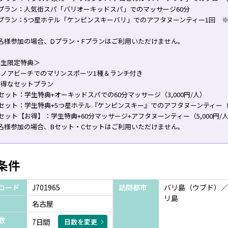
プラン：人気街スパ「バリオーキッドスパ」でのマッサージ60分
Fプラン：5つ星ホテル「ケンピンスキーバリ」でのアフタヌーンティー1回 
名様参加の場合、Dプラン・Fプランはご利用いただけません。
学生限定特典＞
ベノアビーチでのマリンスポーツ1種＆ランチ付き
お得なセットプラン
セット：学生特典+オーキッドスパでの60分マッサージ（3,000円/人）
セット：学生特典+5つ星ホテル『ケンピンスキー』でのアフタヌーンティー（3,
セット【お得】：学生特典+60分マッサージ+アフタヌーンティー（5,000円/
名様参加の場合、Bセット・Cセットはご利用いただけません。
条件
コード
J701965
訪問都市
バリ島（ウブド）／
リ島
名古屋
数
7日間
日数を変更