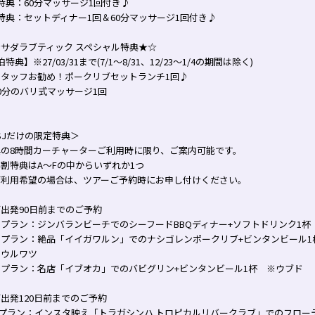
特典：60分マッサージ1回付き♪
特典：セットディナー1回＆60分マッサージ1回付き♪
サダラブティック スペシャル特典★☆
泊特典】※27/03/31まで(7/1～8/31、12/23～1/4の期間は除く)
スタッフお勧め！ポークリブセットランチ1回♪
0分のバリ式マッサージ1回
SJだけの限定特典＞
典の8時間カーチャーターご利用時に限り、ご案内可能です。
割特典はA～Fの中からいずれか1つ
ご利用希望の場合は、ツアーご予約時にお申し付けください。
出発90日前までのご予約
プラン：ジンバランビーチでのシーフードBBQディナー+ソフトドリンク1杯
Ｂプラン：絶品「イイガワルン」でのナシゴレンポークリブ+ビンタンビール1
・ウルワツ
Ｃプラン：名店「イブオカ」でのバビグリン+ビンタンビール1杯 ※ウブド
出発120日前までのご予約
Dプラン：インスタ映え「トラガシンハ トロピカルリバークラブ」でのフロー