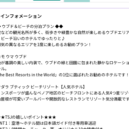
インフォメーション
◆ ウブド＆ビーチの分泊プラン ◆◆
院などの観光名所が多く、街歩きや緑豊かな自然が楽しめるウブドエリ
、ビーチ沿いのホテルでゆったりと♪
囲気の異なるエリアを1度に楽しめるお勧めプラン！
モ ウマ ウブド
色が基調の美しい内装で、ウブドの緑と田園に包まれた静かなロケーシ
テル。
he Best Resorts in the World」の1位に選ばれたお勧めのホテルです
サダラ ブティック ビーチリゾート【人気ホテル】
リンスポーツが盛んなベノア地区のビーチフロントにある人気4つ星リゾ
角屋根が可愛いプールバーや開放的なレストランでリゾート気分満載で
★★TSJの嬉しいポイント★★★
OINT1：空港～ホテル間は日本語ガイド付き専用車送迎