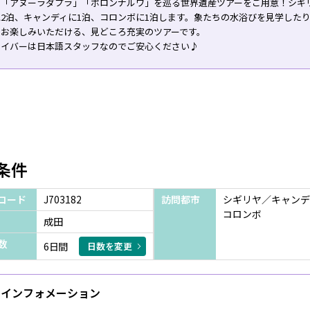
、「アヌーラダプラ」「ポロンナルワ」を巡る世界遺産ツアーをご用意！シギ
に2泊、キャンディに1泊、コロンボに1泊します。象たちの水浴びを見学した
もお楽しみいただける、見どころ充実のツアーです。
ライバーは日本語スタッフなのでご安心ください♪
条件
コード
J703182
訪問都市
シギリヤ／キャンデ
コロンボ
成田
数
6日間
日数を変更
インフォメーション