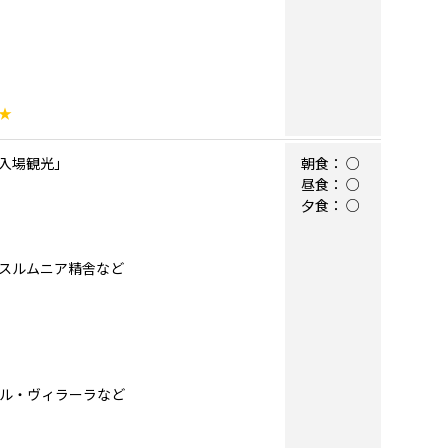
★
入場観光」
朝食：
○
昼食：
○
夕食：
○
スルムニア精舎など
ガル・ヴィラーラなど