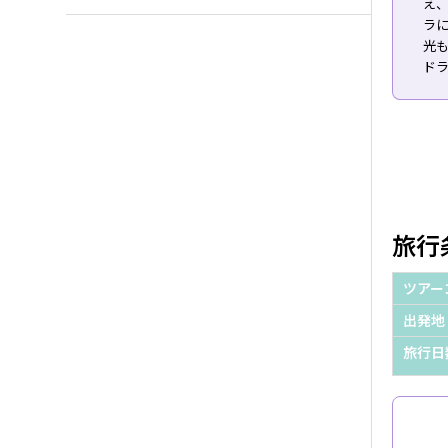
え
ラ
光
ド
旅行
ツアー
出発地
旅行日