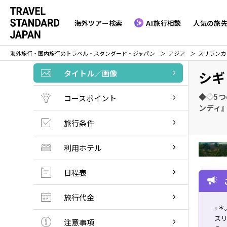
海外ツアー検索
AI旅行相談
人気の旅
海外旅行・国内旅行のトラベル・スタンダード・ジャパン
アジア
スリランカ
タイトル／画像
シギ
◆◇5
コースポイント
ンディ
旅行条件
利用ホテル
日程表
旅行代金
+＊
ス
注意事項