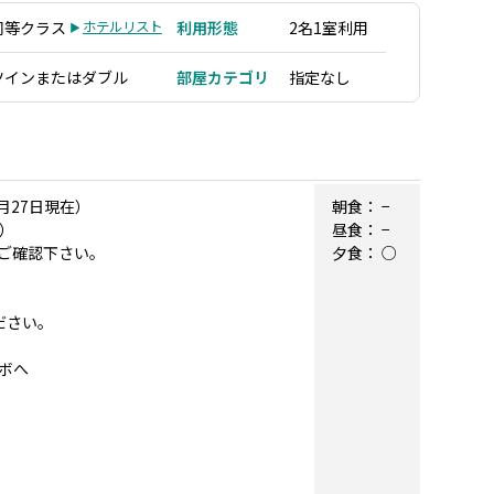
同等クラス
ホテルリスト
利用形態
2名1室利用
ツインまたはダブル
部屋カテゴリ
指定なし
月27日現在）
朝食：
−
料）
昼食：
−
ご確認下さい。
夕食：
○
ださい。
ンボへ