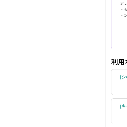
ア
・
・
利用
シ
キ