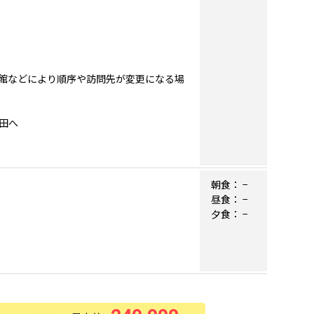
館などにより順序や訪問先が変更になる場
成田へ
朝食：
−
昼食：
−
夕食：
−