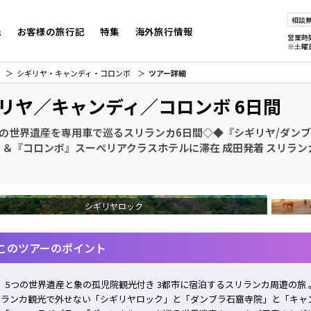
相談
先
お客様の旅行記
特集
海外旅行情報
営業時
※土曜
シギリヤ・キャンディ・コロンボ
ツアー詳細
リヤ／キャンディ／コロンボ 6日間
つの世界遺産を専用車で巡るスリランカ6日間◇◆『シギリヤ/ダン
』＆『コロンボ』スーぺリアクラスホテルに滞在 成田発着 スリラン
シギリヤロック
このツアーのポイント
。5つの世界遺産と象の孤児院観光付き 3都市に宿泊するスリランカ周遊の旅 
リランカ観光で外せない「シギリヤロック」と「ダンブラ石窟寺院」と「キャ