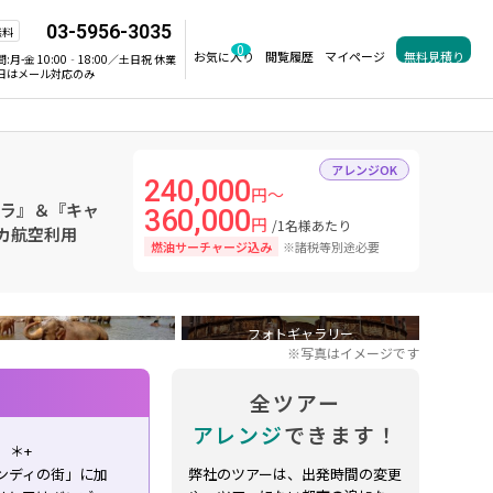
03-5956-3035
無料
0
お気に入り
閲覧履歴
マイページ
無料見積り
間:
月-金 10:00‐18:00／土日祝 休業
日はメール対応のみ
アレンジOK
240,000
円～
ブラ』＆『キャ
360,000
円
/1名様あたり
カ航空利用
燃油サーチャージ込み
※諸税等別途必要
フォトギャラリー
※写真はイメージです
全ツアー
アレンジ
できます！
。＊+
ンディの街」に加
弊社のツアーは、出発時間の変更