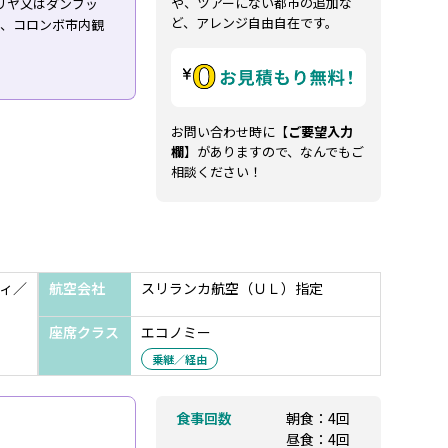
や、ツアーにない都市の追加な
リヤ又はダンブッ
ど、アレンジ自由自在です。
り、コロンボ市内観
お問い合わせ時に【
ご要望入力
欄
】がありますので、なんでもご
相談ください！
ィ／
航空会社
スリランカ航空（ＵＬ）指定
座席クラス
エコノミー
乗継／経由
食事回数
朝食：4回
昼食：4回