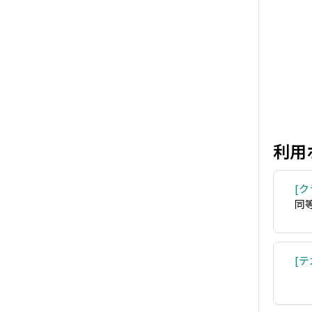
利用
ク
同
テ