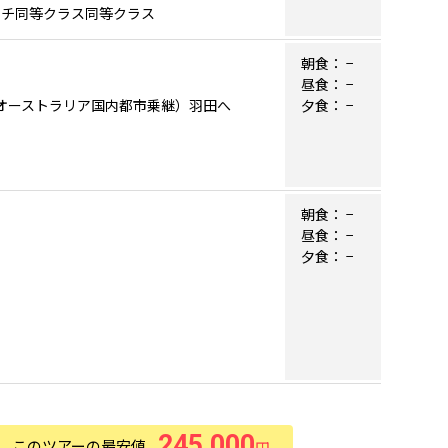
ーチ同等クラス同等クラス
朝食：
−
昼食：
−
行機／オーストラリア国内都市乗継）羽田へ
夕食：
−
朝食：
−
昼食：
−
夕食：
−
245,000
このツアーの最安値
円