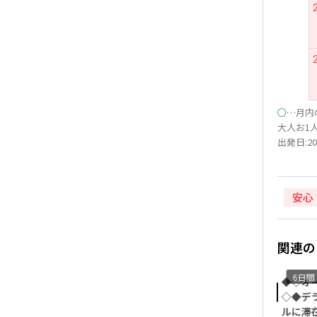
○
…月内
大人お1人
出発日:20
安心
関連の
6日間
6日間
6日間
◆◇クライストチャーチ1都
◆◇カイコウラ ホエールウ
◆◇オー
市満喫◇◆イビスクライス
ォッチング観光付き◇◆イ
◇◆デラ
トチャーチ同等クラスに滞
ビスクライストチャーチ同
ルに滞在