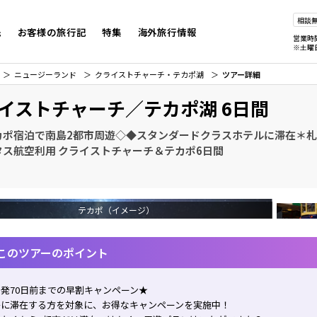
相談
先
お客様の旅行記
特集
海外旅行情報
営業時
※土曜
ニュージーランド
クライストチャーチ・テカポ湖
ツアー詳細
イストチャーチ／テカポ湖 6日間
カポ宿泊で南島2都市周遊◇◆スタンダードクラスホテルに滞在＊
タス航空利用 クライストチャーチ＆テカポ6日間
テカポ（イメージ）
このツアーのポイント
発70日前までの早割キャンペーン★
島に滞在する方を対象に、お得なキャンペーンを実施中！