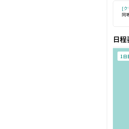
ク
同
日程
1日