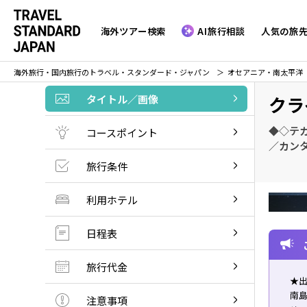
海外ツアー検索
AI旅行相談
人気の旅
海外旅行・国内旅行のトラベル・スタンダード・ジャパン
オセアニア・南太平洋
タイトル／画像
クラ
◆◇テ
コースポイント
／カン
旅行条件
利用ホテル
日程表
旅行代金
★出
南
注意事項