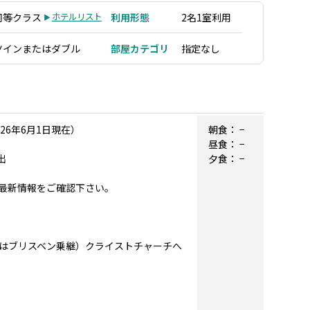
同等クラス
ホテルリスト
利用形態
2名1室利用
ツインまたはダブル
部屋カテゴリ
指定なし
6年6月1日現在）
朝食：
−
昼食：
−
出
夕食：
−
最新情報をご確認下さい。
またはブリスベン乗継）クライストチャーチへ