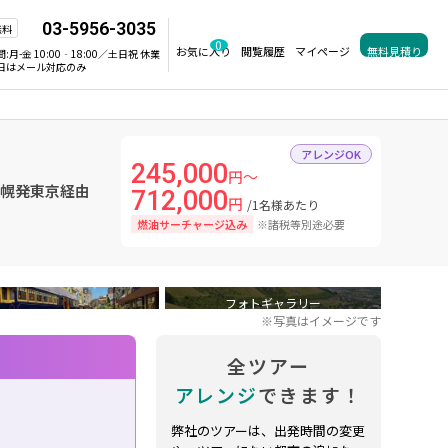
03-5956-3035
無料
0
お気に入り
閲覧履歴
マイページ
無料見積り
間:
月-金 10:00‐18:00／土日祝 休業
日はメール対応のみ
アレンジOK
245,000
円～
札幌発東京経由
712,000
円
/1名様あたり
燃油サーチャージ込み
※諸税等別途必要
フォトギャラリー
※写真はイメージです
全ツアー
アレンジ
できます！
弊社のツアーは、出発時間の変更