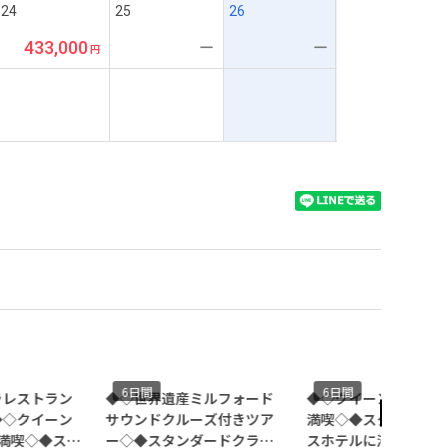
24
25
26
433,000
ー
ー
6日間
6日間
レストラン
◆◇世界遺産ミルフォード
◆◇クイーンズタウン
◇クイーン
サウンドクルーズ付きツア
満喫◇◆スタンダード
満喫◇◆スタ
ー◇◆スタンダードクラス
スホテルに滞在＊羽田