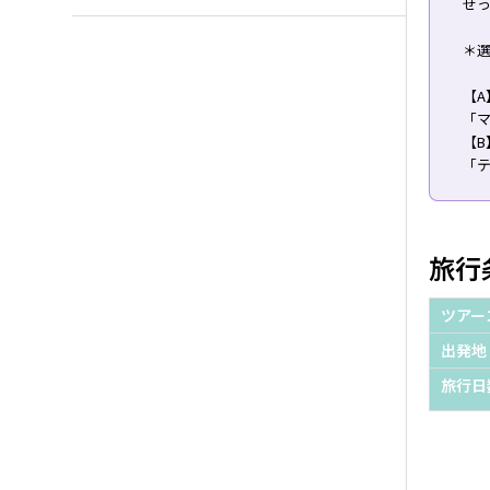
せ
＊
【A
「
【B
「
旅行
ツアー
出発地
旅行日