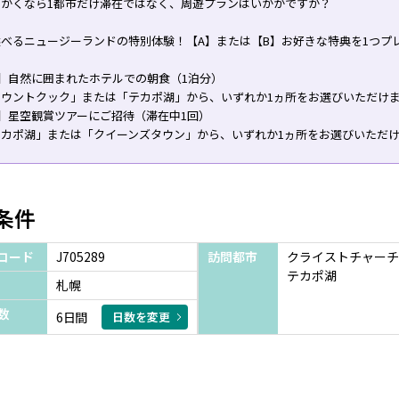
っかくなら1都市だけ滞在ではなく、周遊プランはいかがですか？
選べるニュージーランドの特別体験！【A】または【B】お好きな特典を1つプ
】自然に囲まれたホテルでの朝食（1泊分）
マウントクック」または「テカポ湖」から、いずれか1ヵ所をお選びいただけ
】星空観賞ツアーにご招待（滞在中1回）
テカポ湖」または「クイーンズタウン」から、いずれか1ヵ所をお選びいただ
条件
コード
J705289
訪問都市
クライストチャーチ
テカポ湖
札幌
数
6日間
日数を変更