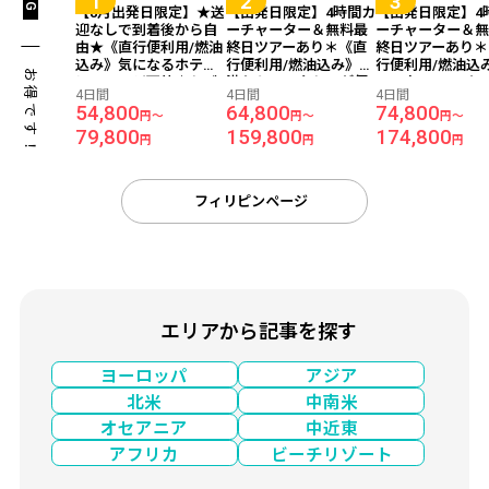
【8月出発日限定】★送
【出発日限定】4時間カ
【出発日限定】4
迎なしで到着後から自
ーチャーター＆無料最
ーチャーター＆
由★《直行便利用/燃油
終日ツアーあり＊《直
終日ツアーあり＊
込み》気になるホテル
行便利用/燃油込み》空
行便利用/燃油込
お得です！
にアレンジ可能♪セブ
港からのアクセスが便
2023年ニューオ
4日間
4日間
4日間
島に詳しいスタッフが
利！マリーナモールが
ン！マクタンニ
54,800
64,800
74,800
円～
円～
円～
ご案内します！『価格
徒歩圏内！『パークヒ
ウンビーチが徒
79,800
159,800
174,800
重視ホテル』宿泊 セブ
ルホテル』宿泊 セブ島
内！『メルキュー
円
円
円
島4日間 【成田発/セブ
4日間 ★往復専用車送
クタン セブ』宿泊
パシフィック航空】
迎★【成田発/セブパシ
島4日間 ★往復専
フィック航空】
送迎★【成田発/
フィリピンページ
シフィック航空
エリアから記事を探す
ヨーロッパ
アジア
北米
中南米
オセアニア
中近東
アフリカ
ビーチリゾート