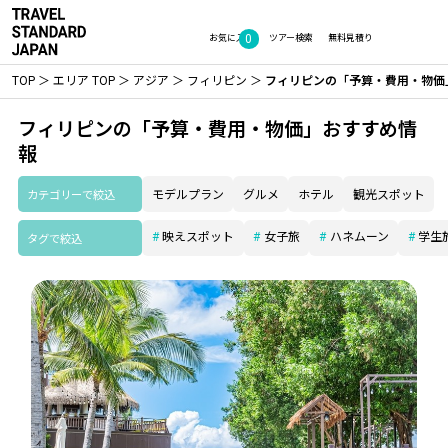
0
お気に入り
ツアー検索
無料見積り
TOP
エリア TOP
アジア
フィリピン
フィリピンの「予算・費用・物価
フィリピンの「予算・費用・物価」おすすめ情
報
カテゴリーで絞込
モデルプラン
グルメ
ホテル
観光スポット
映えスポット
女子旅
ハネムーン
学生
タグで絞込