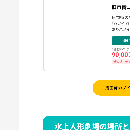
旧市街
旧市街の
「ハノイ 
ありハノ
4
日
1名様あたり
90,00
燃油サーチ
成田発 ハノ
水上人形劇場の場所と