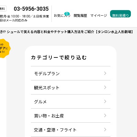
03-5956-3035
無料
0
お気に入り
閲覧履歴
マイページ
無料見積り
間:
月-金 10:00‐18:00／土日祝 休業
日はメール対応のみ
き!? シュールで笑える内容と料金やチケット購入方法をご紹介【タンロン水上人形劇場】
カテゴリーで絞り込む
モデルプラン
観光スポット
グルメ
買い物・お土産
交通・空港・フライト