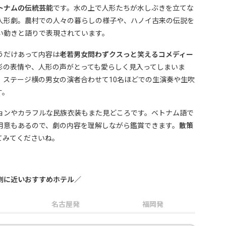
トナムの伝統芸能
です。水の上で人形たちが水しぶきを立てな
人形劇。農村での人々の暮らしの様子や、ハノイ古来の伝説を
い動きと語りで表現されています。
うだけあって内容は
老若男女問わずクスっと笑えるコメディー
形の表情や、人形の声がとっても愛らしく見入ってしまいま
、ステージ横の男女の演者合わせて10名ほどでの生演奏や生吹
す。
ョンやカラフルな民族衣装もまた見どころです。ベトナム語で
用意もあるので、劇の内容を理解しながら鑑賞できます。
散策
てみてくださいね。
おすすめホテル／
名古屋発
福岡発