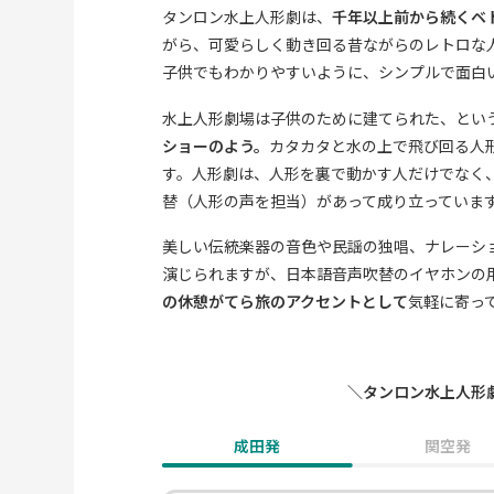
タンロン水上人形劇は、
千年以上前から続くベ
がら、可愛らしく動き回る昔ながらのレトロな
子供でもわかりやすいように、シンプルで面白
水上人形劇場は子供のために建てられた、とい
ショーのよう。
カタカタと水の上で飛び回る人
す。人形劇は、人形を裏で動かす人だけでなく
替（人形の声を担当）があって成り立っていま
美しい伝統楽器の音色や民謡の独唱、ナレーシ
演じられますが、日本語音声吹替のイヤホンの
の休憩がてら旅のアクセントとして
気軽に寄っ
＼タンロン水上人形劇に近い
成田発
関空発