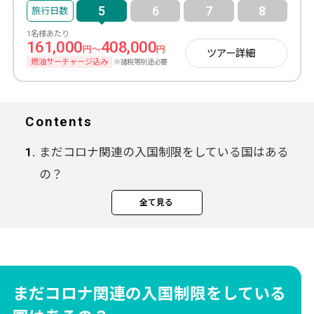
5
6
7
8
1名様あたり
161,000
408,000
円～
円
ツアー詳細
燃油サーチャージ込み
※諸税等別途必要
Contents
まだコロナ関連の入国制限をしている国はある
の？
渡航制限のある国
全て見る
渡航の前に最新の日本帰国方法をチェック
人気海外旅行先の最新入国方法をチェック！
これ海外旅行の基本
ヨーロッパ（シェンゲン協定加盟国）2024年3
まだコロナ関連の入国制限をしている
月31日最新情報