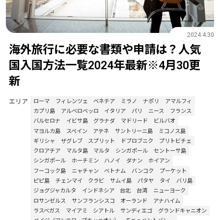
2024.4.30
海外旅行に必要な書類や申請は？人気
国入国方法一覧2024年最新※4月30更
新
エリア
ローマ
フィレンツェ
ベネチア
ミラノ
ナポリ
アマルフィ
カプリ島
アルベロベッロ
イタリア
パリ
ニース
フランス
バルセロナ
イビサ島
グラナダ
マドリード
ビルバオ
マヨルカ島
スペイン
アテネ
サントリーニ島
ミコノス島
ギリシャ
ザグレブ
スプリット
ドブロブニク
プリトビチェ
クロアチア
マルタ島
マルタ
シンガポール
セントーサ島
シンガポール
ホーチミン
ハノイ
ダナン
ホイアン
フーコック島
ニャチャン
ベトナム
バンコク
プーケット
ピピ島
チェンマイ
クラビ
サムイ島
パタヤ
タイ
バリ島
ジョグジャカルタ
インドネシア
台北
台湾
ニューヨーク
ロサンゼルス
サンフランシスコ
オーランド
アナハイム
ラスベガス
マイアミ
シアトル
サンディエゴ
グランドキャニオン