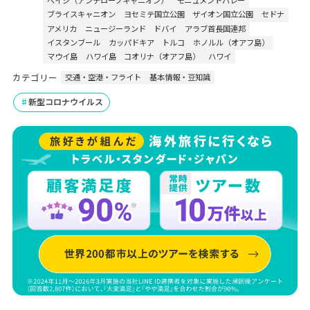
ペイジ（アンテロープキャニオン）
モニュメントバレー
ブライスキャニオン
ヨセミテ国立公園
ザイオン国立公園
セドナ
アメリカ
ニュージーランド
ドバイ
アラブ首長国連邦
イスタンブール
カッパドキア
トルコ
ホノルル（オアフ島）
マウイ島
ハワイ島
コオリナ（オアフ島）
ハワイ
カテゴリー
交通・空港・フライト
基本情報・豆知識
新型コロナウイルス