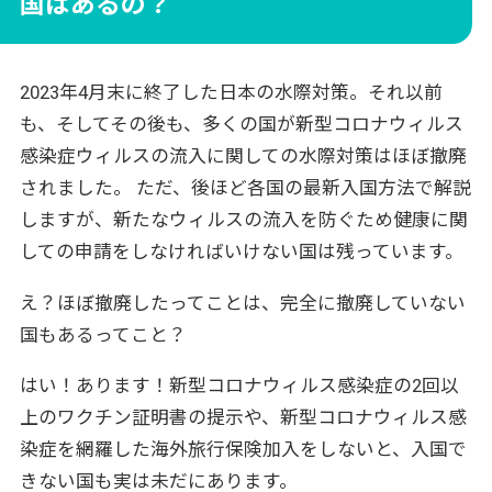
国はあるの？
イギリス※2024年4月30日最新情報
アメリカ合衆国※2024年3月31日最新情報
2023年4月末に終了した日本の水際対策。それ以前
グアム※2024年4月30日最新情報
も、そしてその後も、多くの国が新型コロナウィルス
サイパン※2024年4月30日最新情報
感染症ウィルスの流入に関しての水際対策はほぼ撤廃
アジアの国々は入国方法がバラバラ！
されました。 ただ、後ほど各国の最新入国方法で解説
香港※2024年4月30日最新情報
しますが、新たなウィルスの流入を防ぐため健康に関
カンボジア※2024年4月30日最新情報
しての申請をしなければいけない国は残っています。
台湾
え？ほぼ撤廃したってことは、完全に撤廃していない
インドネシア（バリ島含む）※2024年4月30日
国もあるってこと？
最新情報
ベトナム※2024年4月30日最新情報
はい！あります！新型コロナウィルス感染症の2回以
シンガポール※2024年4月30日最新
上のワクチン証明書の提示や、新型コロナウィルス感
マレーシア※2024年4月30日最新情報
染症を網羅した海外旅行保険加入をしないと、入国で
きない国も実は未だにあります。
タイ※2024年4月30日最新情報