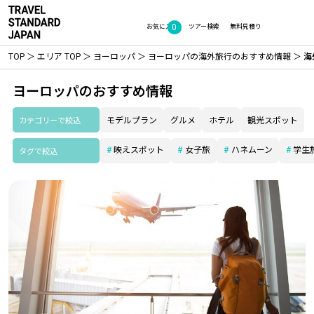
0
お気に入り
ツアー検索
無料見積り
TOP
エリア TOP
ヨーロッパ
ヨーロッパの海外旅行のおすすめ情報
海
ヨーロッパのおすすめ情報
カテゴリーで絞込
モデルプラン
グルメ
ホテル
観光スポット
映えスポット
女子旅
ハネムーン
学生
タグで絞込