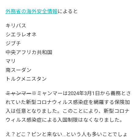
フィリピン※2024年4月30日最新情報
外務省の海外安全情報
によると
オセアニアやその他の人気リゾート地
キリバス
オーストラリア※2024年2月29日最新情報
シエラレオネ
ニューカレドニア※4月30日最新情報
ジブチ
ドバイ（アラブ首長国連邦）※4月30日最新情
中央アフリカ共和国
報
マリ
2024年は海外旅行再開元年！早めに予約しよ
南スーダン
う
トルクメニスタン
ミャンマー
※ミャンマーは2024年3月1日から義務とさ
れていた新型コロナウィルス感染症を網羅する保険加
入は任意となりました。このことにより、新型コロナ
ウィルス感染症による入国制限はなくなりました。
え？どこ？ピンと来ない…という人も多いことでしょ