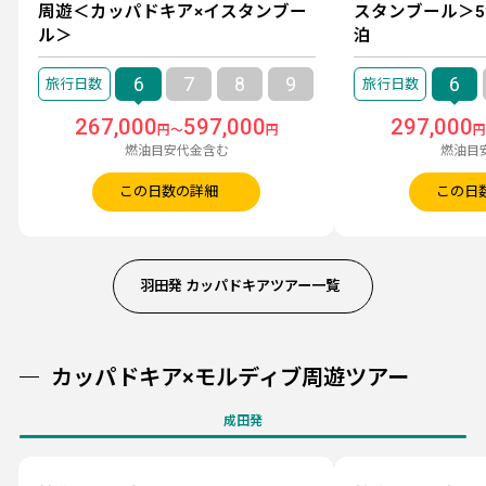
周遊＜カッパドキア×イスタンブー
スタンブール＞
ル＞
泊
6
7
8
9
6
267,000
597,000
297,000
円～
円
燃油目安代金含む
燃油目
この日数の詳細
この日
羽田発 カッパドキアツアー一覧
カッパドキア×モルディブ周遊ツアー
成田発