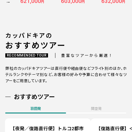
621,000
603,000
632,000
発着 ターキッシュエア
発着 ターキッシュエア
発着 ターキッシ
円
円
円
ラインズ利用 9日間
ラインズ利用 8日間
ラインズ利用 10
カッパドキアの
おすすめツアー
豊富なツアーから厳選！
RECOMMENDED TOUR
弊社のカッパドキアツアーは直行便や経由便などフライト別のほか、ホ
テルランクやテーマ別など、お客様の好みや予算に合わせて様々なツ
アーをご用意しています。
おすすめツアー
羽田発
関空発
【夜発／復路直行便】トルコ2都市
【復路直行便】