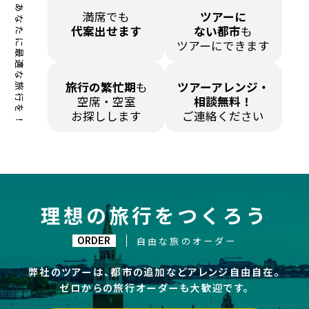
あなたに最適な旅行を！
満席でも
ツアーに
代案出せます
ない都市
も
ツアーにできます
旅行の繁忙期
も
ツアーアレンジ・
空席・空室
相談無料！
お探しします
ご連絡ください
理想の旅行をつくろう
ORDER
自由な旅のオーダー
弊社のツアーは、都市の追加などアレンジ自由自在。
ゼロからの旅行オーダーも大歓迎です。