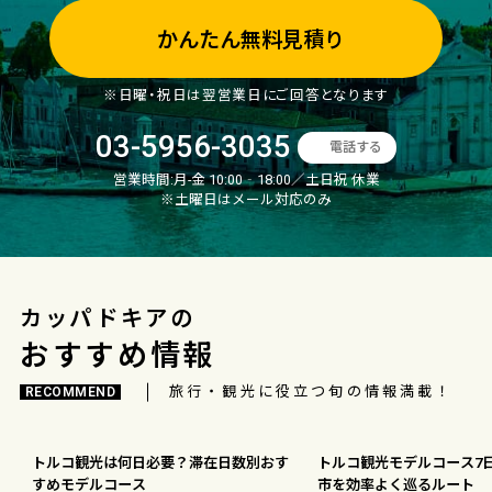
かんたん無料見積り
※日曜・祝日は翌営業日にご回答となります
03-5956-3035
電話する
営業時間:
月-金 10:00‐18:00／土日祝 休業
※土曜日はメール対応のみ
カッパドキアの
おすすめ情報
旅行・観光に役立つ旬の情報満載！
RECOMMEND
トルコ観光は何日必要？滞在日数別おす
トルコ観光モデルコース7
すめモデルコース
市を効率よく巡るルート