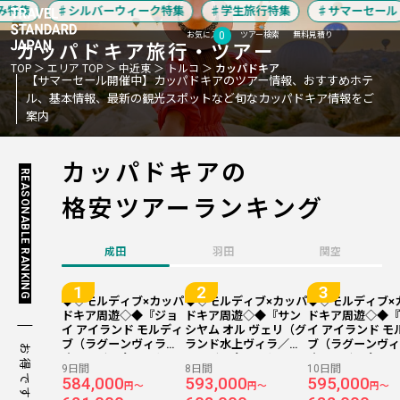
特集
シルバーウィーク特集
学生旅行特集
サマーセール
0
お気に入り
ツアー検索
無料見積り
カッパドキア
旅行・ツアー
TOP
エリア TOP
中近東
トルコ
カッパドキア
【サマーセール開催中】カッパドキアのツアー情報、おすすめホテ
ル、基本情報、最新の観光スポットなど旬なカッパドキア情報をご
案内
カッパドキアの
REASONABLE RANKING
格安ツアーランキング
成田
羽田
関空
◆◇モルディブ×カッパ
◆◇モルディブ×カッパ
◆◇モルディブ×
ドキア周遊◇◆『ジョ
ドキア周遊◇◆『サン
ドキア周遊◇◆
イ アイランド モルディ
シヤム オル ヴェリ（グ
イ アイランド モ
ブ（ラグーンヴィラ／
ランド水上ヴィラ／オ
ブ（ラグーンヴ
お得です！
オールインクルーシ
ールインクルーシ
オールインクル
9日間
8日間
10日間
ブ）』＆『ギョレメ イ
ブ）』＆『ギョレメ イ
ブ）』＆『ギョレ
584,000
593,000
595,000
円～
円～
円～
ン ホテル』に滞在 成田
ン ホテル』に滞在 成田
ン ホテル』に滞在