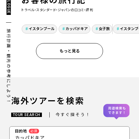
TRAVELOGUE
お客様の旅行記
トラベル・スタンダード・ジャパンの口コミ・評判
カッパドキア＆イスタン
トラム
ブールで食と文化の感動
ジアサ
イスタンブール
カッパドキア
女子旅
イスタンブ
家族旅行
旅行計画・観光の参考にしよう！
体験！母娘のトルコ周遊
喫！
旅行
もっと見る
海外ツアーを検索
今すぐ探そう！
TOUR SEARCH
目的地
必須
カッパドキア