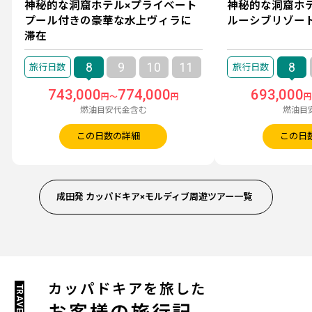
神秘的な洞窟ホテル×プライベート
神秘的な洞窟ホ
プール付きの豪華な水上ヴィラに
ルーシブリゾー
滞在
8
9
10
11
8
743,000
774,000
693,000
円～
円
燃油目安代金含む
燃油目
この日数の詳細
この日
成田発 カッパドキア×モルディブ周遊ツアー一覧
カッパドキアを旅した