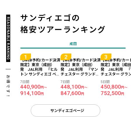
サンディエゴの
REASONABLE RANKING
格安ツアーランキング
成田
【WEB予約/カード決済
【WEB予約/カード決済
【WEB予約/カー
限定】東京（成田）
限定】東京（成田）
限定】東京（成
発 JAL利用 『ヒル
発 JAL利用 『マン
発 JAL利用 
トン サンディエゴ ベイ
チェスター グランドハ
チェスター グラ
お得です！
フロント』指定 ＜サ
イアット サンディエ
イアット サンデ
7日間
7日間
5日間
ンディエゴ＞ 7日間
ゴ』指定 ＜サンディ
ゴ』指定 ＜サ
440,900
448,100
450,800
円～
円～
円～
エゴ＞ 7日間
エゴ＞ 5日間
914,100
847,600
752,500
円
円
円
サンディエゴページ