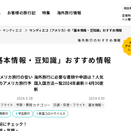
相談
先
お客様の旅行記
特集
海外旅行情報
営業時
※土曜
サンディエゴ
サンディエゴ（アメリカ）の「基本情報・豆知識」おすすめ情報
海外旅行のおすすめ情報
基本情報・豆知識」おすすめ情報
アメリカ旅行の安い
海外旅行に必要な書類や申請は？人気
のアメリカ旅行予
国入国方法一覧2024年最新※4月30更
新
2026.5.28
2024.4.30
カテゴリー
知識
・フライト
予算・費用・物価
基本情報・豆知識
交通・空港・フライト
基本情報・豆知識
族旅行
家族旅行
学生旅行
学生旅行
新型コロナウイルス
女子旅
女子旅
ひとり旅
ビーチリゾート
ハネムーン
前にチェック！
報・気候・