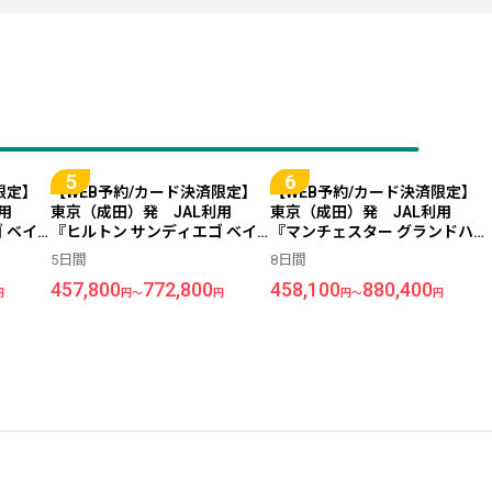
限定】
【WEB予約/カード決済限定】
【WEB予約/カード決済限定】
利用
東京（成田）発 JAL利用
東京（成田）発 JAL利用
 ベイ
『ヒルトン サンディエゴ ベイ
『マンチェスター グランドハイ
ディエ
フロント』指定 ＜サンディエ
アット サンディエゴ』指定 ＜
5日間
8日間
ゴ＞ 5日間
サンディエゴ＞ 8日間
457,800
772,800
458,100
880,400
円
円～
円
円～
円