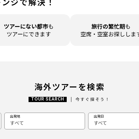
レンジで解決！
ツアーに
ない都市
も
旅行の繁忙期
も
ツアーにできます
空席・空室
お探ししま
海外ツアーを検索
TOUR SEARCH
今すぐ探そう！
出発地
出発日
すべて