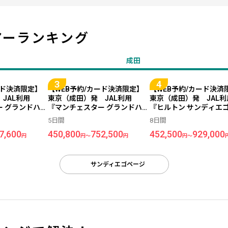
アーランキング
成田
ード決済限定】
【WEB予約/カード決済限定】
【WEB予約/カード決済
 JAL利用
東京（成田）発 JAL利用
東京（成田）発 JAL
ー グランドハイ
『マンチェスター グランドハイ
『ヒルトン サンディエゴ
ィエゴ』指定 ＜
アット サンディエゴ』指定 ＜
フロント』指定 ＜サン
5日間
8日間
 7日間
サンディエゴ＞ 5日間
ゴ＞ 8日間
7,600
450,800
752,500
452,500
929,000
円
円～
円
円～
サンディエゴページ