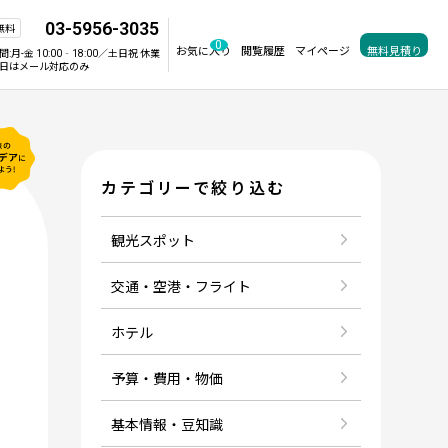
03-5956-3035
無料
0
お気に入り
閲覧履歴
マイページ
無料見積り
間:
月-金 10:00‐18:00／土日祝 休業
日はメール対応のみ
カテゴリーで絞り込む
観光スポット
交通・空港・フライト
ホテル
予算・費用・物価
基本情報・豆知識