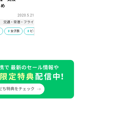
とめ
2020.5.21
ト
交通・空港・フライト
基本情報・豆知識
行
女子旅
ビーチリゾート
ハネムーン
ひとり旅