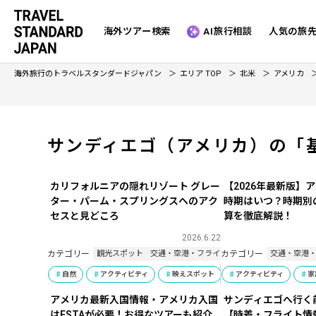
海外ツアー検索
AI旅行相談
人気の旅
海外旅行のトラベルスタンダードジャパン
エリア TOP
北米
アメリカ
サンディエゴ（アメリカ）の「
カリフォルニアの隠れリゾート グレー
【2026年最新版】
ター・パーム・スプリングスへのアク
時期はいつ？時期別
セスと見どころ
算を徹底解説！
2026.6.22
カテゴリー
カテゴリー
観光スポット
交通・空港・フライト
ホテル
基本情報・豆
交通・空港
自然
アクティビティ
映えスポット
アクティビティ
美術館・博物館
家
アメリカ最新入国情報・アメリカ入国
サンディエゴへ行く
はESTAが必要！お得なツアーも紹介
【時差・フライト情