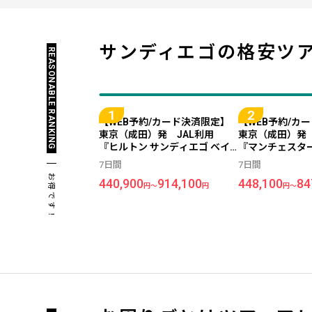
サンディエゴの
格安ツ
REASONABLE RANKING
【WEB予約/カード決済限定】
【WEB予約/カ
東京（成田）発 JAL利用
東京（成田）発
『ヒルトン サンディエゴ ベイ
『マンチェスタ
フロント』指定 ＜サンディエ
アット サンデ
7日間
7日間
ゴ＞ 7日間
サンディエゴ＞
お得です！
440,900
914,100
448,100
84
円～
円
円～