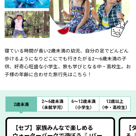
寝ている時間が長い2歳未満の幼児、自分の足でどんどん
歩けるようになりどこにでも行きたがる2～6歳未満の子
供、好奇心旺盛な小学生、旅も学びとなる中・高校生。お
子様の年齢に合わせた旅行先はこちら！
2～6歳未満
6～12歳未満
12歳以上
2歳未満
（未就学児）
（小学生）
（中・高校生）
【セブ】家族みんなで楽しめる
【
ウォーターパークで遊ぼう『Jパー
る