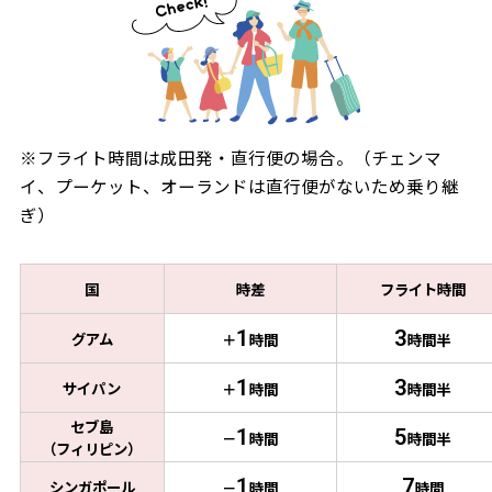
※フライト時間は成田発・直行便の場合。（チェンマ
イ、プーケット、オーランドは直行便がないため乗り継
ぎ）
国
時差
フライト時間
1
3
グアム
＋
時間
時間半
1
3
サイパン
＋
時間
時間半
セブ島
1
5
－
時間
時間半
（フィリピン）
1
7
シンガポール
－
時間
時間