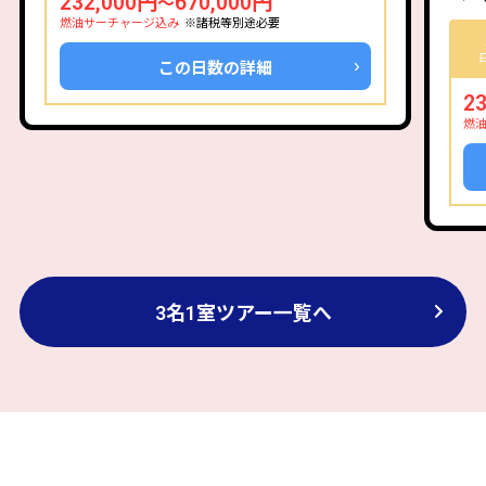
232,000円
670,000円
～
燃油サーチャージ込み
※諸税等別途必要
この日数の詳細
2
燃
3名1室ツアー一覧へ