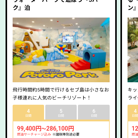
ク』泊
ン
キッ
飛行時間約5時間で行けるセブ島は小さなお
ライ
子様連れに人気のビーチリゾート！
4
4
5
6
日
日間
日間
日間
1
99,400円
286,100円
～
燃
燃油サーチャージ込み
※諸税等別途必要