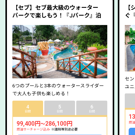
【セブ】セブ最大級のウォーター
【
パークで楽しもう！『Jパーク』泊
ぐ
セン
6つのプールと3本のウォータースライダー
ユニ
で大人も子供も楽しめる！
4
5
6
日間
日間
日間
1
99,400円
286,100円
燃
～
燃油サーチャージ込み
※諸税等別途必要