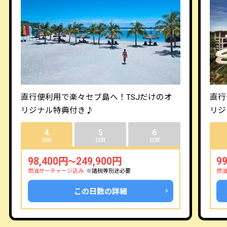
直行便利用で楽々セブ島へ！TSJだけのオ
直行
リジナル特典付き♪
リジ
4
5
6
日間
日間
日間
98,400円
249,900円
9
～
燃油サーチャージ込み
※諸税等別途必要
燃
この日数の詳細