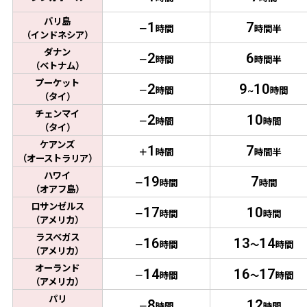
バリ島
1
7
－
時間
時間半
（インドネシア）
ダナン
2
6
－
時間
時間半
（ベトナム）
プーケット
2
9
1
0
－
時間
~
時間
（タイ）
チェンマイ
2
1
0
－
時間
時間
（タイ）
ケアンズ
1
7
＋
時間
時間半
（オーストラリア）
ハワイ
1
9
7
－
時間
時間
（オアフ島）
ロサンゼルス
1
7
1
0
－
時間
時間
（アメリカ）
ラスベガス
1
6
1
3
1
4
－
時間
～
時間
（アメリカ）
オーランド
1
4
1
6
1
7
－
時間
～
時間
（アメリカ）
パリ
8
1
2
－
時間
時間