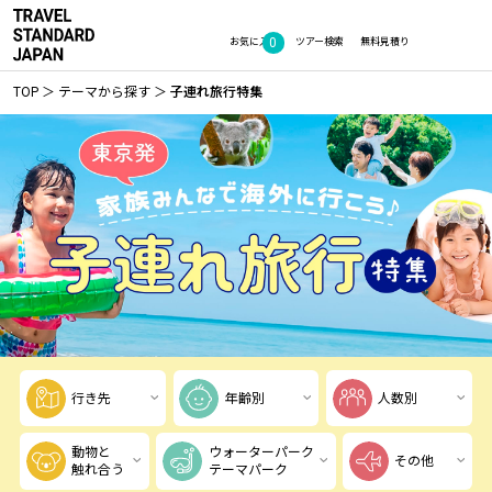
0
お気に入り
ツアー検索
無料見積り
TOP
テーマから探す
子連れ旅行特集
行き先
年齢別
人数別
動物と
ウォーターパーク
その他
触れ合う
テーマパーク