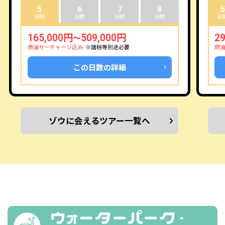
5
6
7
8
5
日間
日間
日間
日間
日
165,000円
509,000円
2
～
燃油サーチャージ込み
※諸税等別途必要
燃
この日数の詳細
ゾウに会えるツアー一覧へ