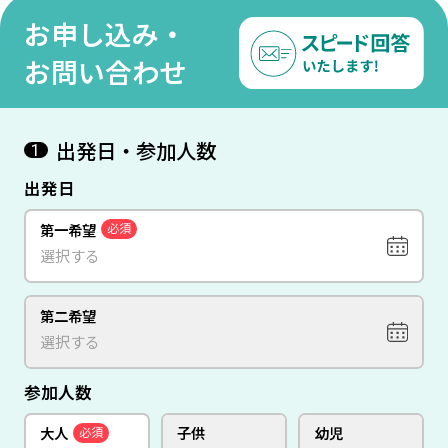
リ×ロンドン＞12日間（価
視ホ
お申し込み・
格重視ホテル利用）
お問い合わせ
出発日・参加人数
1
出発日
第一希望
必須
第二希望
参加人数
大人
子供
幼児
必須