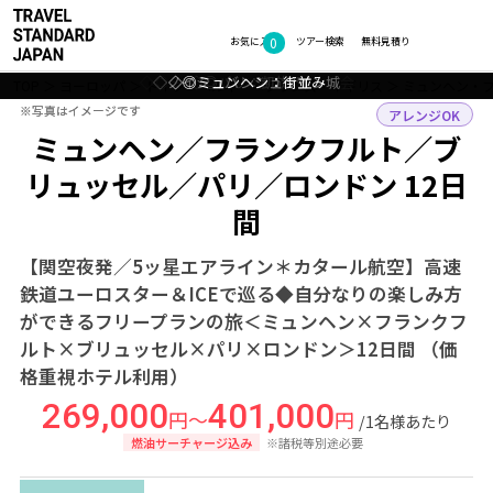
0
フォトギャラリー
お気に入り
ツアー検索
無料見積り
◇◎ミュンヘン：フラウエン教会
◇ノイシュバンシュタイン城
◇◎ミュンヘン：街並み
◇◎パリ：凱旋門
TOP
ヨーロッパ
ドイツ・ベルギー・フランス・イギリス
ミュンヘン・
※写真はイメージです
※写真はイメージです
アレンジOK
ミュンヘン／フランクフルト／ブ
リュッセル／パリ／ロンドン 12日
間
【関空夜発／5ッ星エアライン＊カタール航空】高速
鉄道ユーロスター＆ICEで巡る◆自分なりの楽しみ方
ができるフリープランの旅＜ミュンヘン×フランクフ
ルト×ブリュッセル×パリ×ロンドン＞12日間 （価
格重視ホテル利用）
269,000
401,000
円～
円
/1名様あたり
燃油サーチャージ込み
※諸税等別途必要