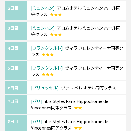
の都パリ、
2日目
ミュンヘン
アコムホテル ミュンヘン ハール同
最後はアートや伝統を楽しめるロンドンに立
選択条件
同等クラス
等クラス
★★★
ち寄る欲張りプランです。
部屋タイプ
ツインまたはダブル
利用形態
2名1室利用
3日目
ミュンヘン
アコムホテル ミュンヘン ハール同
《ご利用ホテルについて》
部屋カテゴリ
指定なし
等クラス
★★★
ホテルは価額重視のクラスとなります。
追加料金にて移動・観光に便利な中心エリア
4日目
フランクフルト
ヴィラ フロレンティーナ同等ク
へのグレードアップや
ラス
★★★
ホテルアレンジも可能です。
5日目
フランクフルト
ヴィラ フロレンティーナ同等ク
ラス
★★★
《ツアーアレンジが得意です！》
欧州各都市との周遊アレンジや、宿泊数の変
6日目
ブリュッセル
ヴァン ベレ ホテル同等クラス
更、
ホテルアップグレード・変更もお問い合わせ
7日目
パリ
ibis Styles Paris Hippodrome de
ください。
Vincennes同等クラス
★★
8日目
パリ
ibis Styles Paris Hippodrome de
Vincennes同等クラス
★★