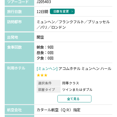
ツアーコード
J205403
旅行日数
12日間
日数を変更
訪問都市
ミュンヘン／フランクフルト／ブリュッセル
／パリ／ロンドン
出発地
関空
食事回数
朝食：9回
昼食：0回
夕食：0回
利用ホテル
ミュンヘン
アコムホテル ミュンヘン ハール
★★★
選択条件
同等クラス
部屋タイプ
ツインまたはダブル
利用形態
2名1室利用
全て見る
部屋カテゴリ
指定なし
航空会社
カタール航空（ＱＲ）指定
フランクフルト
ヴィラ フロレンティーナ