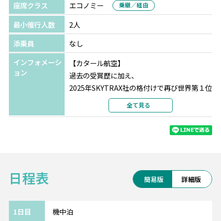
★★★
座席クラス
エコノミー
乗継／経由
選択条件
同等クラス
最小催行人数
2人
部屋タイプ
ツインまたはダブル
利用形態
2名1室利用
添乗員
なし
部屋カテゴリ
指定なし
インフォメーシ
【カタール航空】
ブリュッセル
ヴァン ベレ ホテル
ョン
過去の受賞歴に加え、
選択条件
同等クラス
2025年SKYTRAX社の格付けで再び世界第１位
部屋タイプ
ツインまたはダブル
に輝いたカタール航空。
全て見る
利用形態
2名1室利用
最新鋭の機材、最高の機内サービス、一流シ
部屋カテゴリ
指定なし
ェフによる充実の機内食、
最先端のエンターテインメントをお楽しみく
パリ
ibis Styles Paris Hippodrome de
ださい。
Vincennes
★★
選択条件
同等クラス
日程表
【人気5都市を列車で周遊】
部屋タイプ
ツインまたはダブル
簡易版
詳細版
ドイツでは、観光の起点にもなるミュンヘ
利用形態
2名1室利用
ン・フランクフルトと
部屋カテゴリ
指定なし
美食の国ベルギーの首都ブリュッセル、芸術
1日目
機中泊
ロンドン
アポロ ホテル
★★