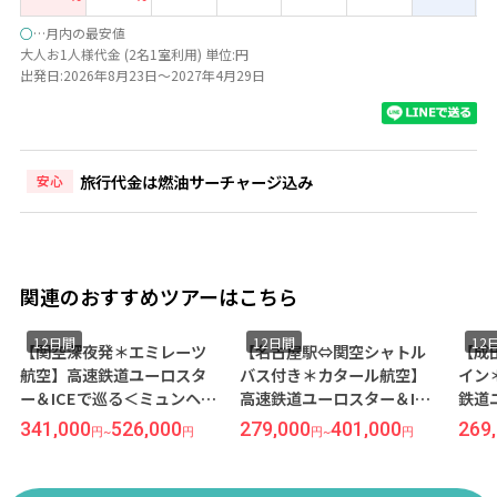
○
…月内の最安値
大人お1人様代金 (2名1室利用) 単位:円
出発日:2026年8月23日～2027年4月29日
旅行代金は燃油サーチャージ込み
安心
関連のおすすめツアーはこちら
12日間
12日間
12
【関空深夜発＊エミレーツ
【名古屋駅⇔関空シャトル
【成
航空】高速鉄道ユーロスタ
バス付き＊カタール航空】
イン
ー＆ICEで巡る＜ミュンヘン
高速鉄道ユーロスター＆ICE
鉄道
×フランクフルト×ブリュ
で巡る◆自分なりの楽しみ
る◆
341,000
526,000
279,000
401,000
269
円
~
円
円
~
円
ッセル×パリ×ロンドン＞
方ができるフリープランの
ミュ
12日間（価格重視ホテル利
旅＜ミュンヘン×フランク
ト×
用）
フルト×ブリュッセル×パ
ロン