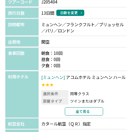
ツアーコード
J205404
旅行日数
13日間
日数を変更
訪問都市
ミュンヘン／フランクフルト／ブリュッセル
／パリ／ロンドン
出発地
関空
食事回数
朝食：10回
昼食：0回
夕食：0回
利用ホテル
ミュンヘン
アコムホテル ミュンヘン ハール
★★★
選択条件
同等クラス
部屋タイプ
ツインまたはダブル
利用形態
2名1室利用
全て見る
部屋カテゴリ
指定なし
航空会社
カタール航空（ＱＲ）指定
フランクフルト
ヴィラ フロレンティーナ