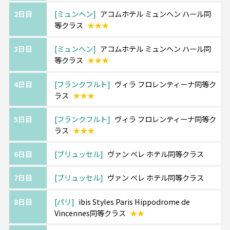
の都パリ、
2日目
ミュンヘン
アコムホテル ミュンヘン ハール同
最後はアートや伝統を楽しめるロンドンに立
選択条件
同等クラス
等クラス
★★★
ち寄る欲張りプランです。
部屋タイプ
ツインまたはダブル
利用形態
2名1室利用
3日目
ミュンヘン
アコムホテル ミュンヘン ハール同
《ご利用ホテルについて》
部屋カテゴリ
指定なし
等クラス
★★★
ホテルは価額重視のクラスとなります。
追加料金にて移動・観光に便利な中心エリア
4日目
フランクフルト
ヴィラ フロレンティーナ同等ク
へのグレードアップや
ラス
★★★
ホテルアレンジも可能です。
5日目
フランクフルト
ヴィラ フロレンティーナ同等ク
ラス
★★★
《ツアーアレンジが得意です！》
欧州各都市との周遊アレンジや、宿泊数の変
6日目
ブリュッセル
ヴァン ベレ ホテル同等クラス
更、
ホテルアップグレード・変更もお問い合わせ
7日目
ブリュッセル
ヴァン ベレ ホテル同等クラス
ください。
8日目
パリ
ibis Styles Paris Hippodrome de
Vincennes同等クラス
★★