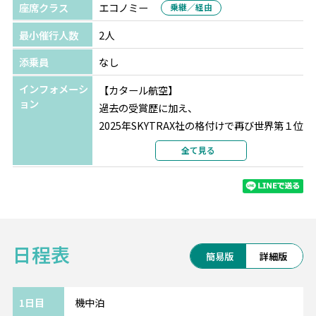
★★★
座席クラス
エコノミー
乗継／経由
選択条件
同等クラス
最小催行人数
2人
部屋タイプ
ツインまたはダブル
利用形態
2名1室利用
添乗員
なし
部屋カテゴリ
指定なし
インフォメーシ
【カタール航空】
ブリュッセル
ヴァン ベレ ホテル
ョン
過去の受賞歴に加え、
選択条件
同等クラス
2025年SKYTRAX社の格付けで再び世界第１位
部屋タイプ
ツインまたはダブル
に輝いたカタール航空。
全て見る
利用形態
2名1室利用
最新鋭の機材、最高の機内サービス、一流シ
部屋カテゴリ
指定なし
ェフによる充実の機内食、
最先端のエンターテインメントをお楽しみく
パリ
ibis Styles Paris Hippodrome de
ださい。
Vincennes
★★
選択条件
同等クラス
日程表
【人気5都市を列車で周遊】
部屋タイプ
ツインまたはダブル
簡易版
詳細版
ドイツでは、観光の起点にもなるミュンヘ
利用形態
2名1室利用
ン・フランクフルトと
部屋カテゴリ
指定なし
美食の国ベルギーの首都ブリュッセル、芸術
1日目
機中泊
ロンドン
アポロ ホテル
★★