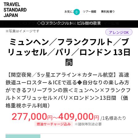
0
フォトギャラリー
お気に入り
ツアー検索
無料見積り
◇◎フランクフルト：ライトアップされたレーマー広場
◇◎ミュンヘン：オリンピアパーク
◇◎フランクフルト：ビル街の夜景
◇ノイシュバンシュタイン城
◇◎ブリュッセル：芸術の丘
TOP
ヨーロッパ
ドイツ・ベルギー・フランス・イギリス
ミュンヘン・
※写真はイメージです
※写真はイメージです
アレンジOK
ミュンヘン／フランクフルト／ブ
リュッセル／パリ／ロンドン 13日
間
【関空夜発／5ッ星エアライン＊カタール航空】高速
鉄道ユーロスター＆ICEで巡る◆自分なりの楽しみ方
ができるフリープランの旅＜ミュンヘン×フランクフ
ルト×ブリュッセル×パリ×ロンドン＞13日間 （価
格重視ホテル利用）
277,000
409,000
円～
円
/1名様あたり
燃油サーチャージ込み
※諸税等別途必要