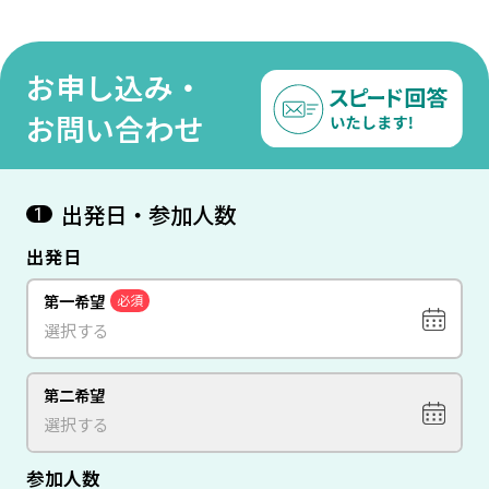
旅＜ミュンヘン×フランク
×ブリュッセル×パリ×ロ
ト×
フルト×ブリュッセル×パ
ンドン＞13日間（価格重視
ロン
リ×ロンドン＞13日間（価
ホテル利用）
視ホ
お申し込み・
格重視ホテル利用）
お問い合わせ
出発日・参加人数
1
出発日
第一希望
必須
第二希望
参加人数