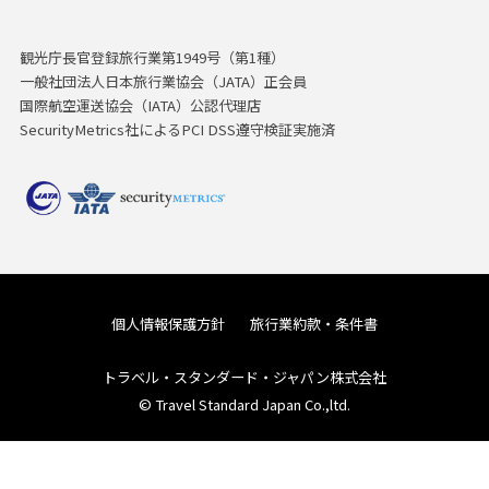
観光庁長官登録旅行業第1949号（第1種）
一般社団法人日本旅行業協会（JATA）正会員
国際航空運送協会（IATA）公認代理店
SecurityMetrics社によるPCI DSS遵守検証実施済
個人情報保護方針
旅行業約款・条件書
トラベル・スタンダード・ジャパン株式会社
© Travel Standard Japan Co.,ltd.