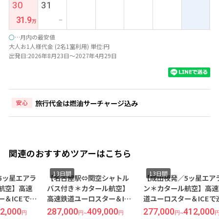
最
30
31
安
31.9
ー
○
…月内の最安値
大人お1人様代金 (2名1室利用) 単位:円
出発日:2026年8月23日～2027年4月29日
旅行代金は燃油サーチャージ込み
安心
関連のおすすめツアーはこちら
13日間
13日間
13
【名古屋駅⇔関空シャトル
【成田夜発／5ッ星エアライ
【羽
バス付き＊カタール航空】
ン＊カタール航空】高速鉄
イン
高速鉄道ユーロスター＆ICE
道ユーロスター＆ICEで巡る
鉄道
で巡る◆自分なりの楽しみ
◆西欧4ヶ国5都市周遊＜ミ
る◆
287,000
409,000
277,000
412,000
277
円
~
円
円
~
円
方ができるフリープランの
ュンヘン×フランクフルト
ミュ