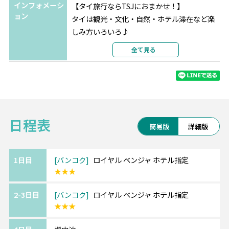
インフォメーシ
【タイ旅行ならTSJにおまかせ！】
ョン
タイは観光・文化・自然・ホテル滞在など楽
しみ方いろいろ♪
ホテル変更やビーチ＆シティーの周遊など、
全て見る
予算やご希望に合わせてアレンジ可能です！
お気軽にご相談くださいませ。
◎ロイヤルベンジャ ≪スクンビットエリア≫
日程表
スクンビットソイ5にあるため観光に遊び、食
簡易版
詳細版
事に不自由なし！
46平米～の広々としたモダンな客室。
1日目
バンコク
ロイヤル ベンジャ ホテル指定
★★★
＜最寄駅＞
BTS「ナナ駅」 徒歩8～10分
2-3日目
バンコク
ロイヤル ベンジャ ホテル指定
★★★