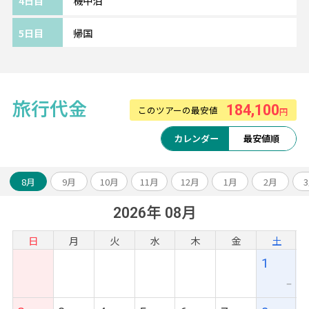
4日目
機中泊
【タイ国際航空利用】
5日目
帰国
サービスランキング上位の常連、人気のタイ
国際航空！
2019年はSKYTRAX社「ワールドエアラインア
ワード2019」にて、
旅行代金
184,100
このツアーの最安値
円
総合、最優秀キャビンクルー、最優秀空港サ
ービスで10位以内に入賞。
カレンダー
最安値順
ホスピタリティあふれるサービスとおもてな
しを提供してくれます。
8月
9月
10月
11月
12月
1月
2月
2026年 08月
日
月
火
水
木
金
土
1
ー