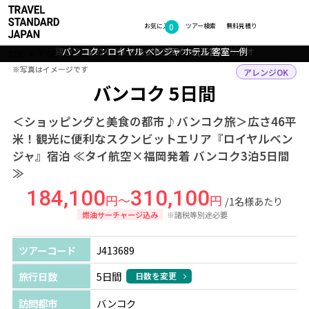
0
フォトギャラリー
お気に入り
ツアー検索
無料見積り
鶏ひき肉のバジル炒めご飯 日本でも人気のガパオ
バンコク：ロイヤル ベンジャ ホテル 客室一例
バンコク：ロイヤル ベンジャ ホテル ロビー
バンコク：ワット・アルンの仏像
バンコク：ワットプラケオ(王宮)
TOP
アジア
タイ
バンコク
ツアー詳細
※写真はイメージです
※写真はイメージです
アレンジOK
バンコク 5日間
＜ショッピングと美食の都市♪バンコク旅＞広さ46平
米！観光に便利なスクンビットエリア『ロイヤルベン
ジャ』宿泊 ≪タイ航空×福岡発着 バンコク3泊5日間
≫
184,100
310,100
円～
円
/1名様あたり
燃油サーチャージ込み
※諸税等別途必要
ツアーコード
J413689
旅行日数
5日間
日数を変更
訪問都市
バンコク