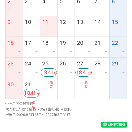
2
3
4
5
6
7
8
ー
ー
ー
ー
ー
ー
ー
9
10
11
12
13
14
15
ー
ー
ー
ー
ー
ー
ー
16
17
18
19
20
21
22
ー
ー
ー
ー
ー
ー
ー
23
24
25
26
27
28
29
18.41
18.41
ー
ー
ー
ー
ー
最
最
30
31
安
安
18.41
ー
最
○
…月内の最安値
安
大人お1人様代金 (2～3名1室利用) 単位:円
出発日:2026年8月25日～2027年3月31日