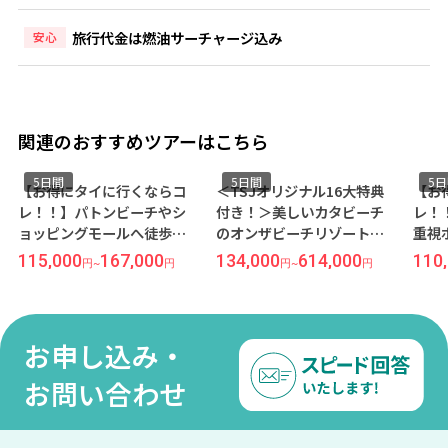
旅行代金は燃油サーチャージ込み
安心
関連のおすすめツアーはこちら
5日間
5日間
5
【お得にタイに行くならコ
＜TSJオリジナル16大特典
【お
レ！！】パトンビーチやシ
付き！＞美しいカタビーチ
レ！
ョッピングモールへ徒歩圏
のオンザビーチリゾート
重視
内『バウマンブリ ホテル』
『ビヨンド リゾート カタ』
ト』
115,000
167,000
134,000
614,000
110
円
~
円
円
~
円
宿泊 往復日本語ガイド送迎
宿泊 往復日本語ガイド送迎
送迎
＆朝食付き ≪関空発/キャセ
＆朝食付き ≪羽田午前発/シ
発/
イパシフィック航空利用 プ
ンガポール航空利用 プーケ
空利
ーケット3泊5日間≫
ット3泊5日間≫
≫
お申し込み・
お問い合わせ