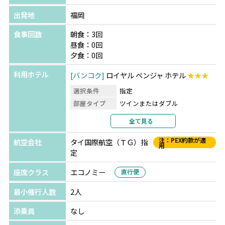
出発地
福岡
食事回数
朝食：3回
昼食：0回
夕食：0回
利用ホテル
バンコク
ロイヤル ベンジャ ホテル
★★★
選択条件
指定
部屋タイプ
ツインまたはダブル
利用形態
2名1室利用
全て見る
部屋カテゴリ
デラックス
注：PEX約款が適
航空会社
タイ国際航空（ＴＧ）指
用
定
座席クラス
エコノミー
直行便
最小催行人数
2人
添乗員
なし