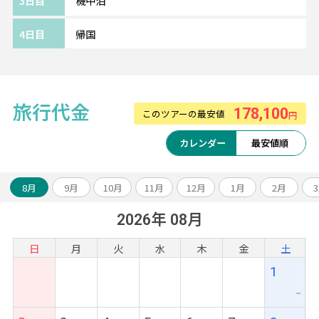
3日目
機中泊
【タイ国際航空利用】
4日目
帰国
サービスランキング上位の常連、人気のタイ
国際航空！
2019年はSKYTRAX社「ワールドエアラインア
ワード2019」にて、
旅行代金
178,100
このツアーの最安値
円
総合、最優秀キャビンクルー、最優秀空港サ
ービスで10位以内に入賞。
カレンダー
最安値順
ホスピタリティあふれるサービスとおもてな
しを提供してくれます。
8月
9月
10月
11月
12月
1月
2月
2026年 08月
日
月
火
水
木
金
土
1
ー