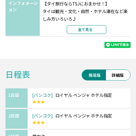
インフォメーシ
【タイ旅行ならTSJにおまかせ！】
ョン
タイは観光・文化・自然・ホテル滞在など楽
しみ方いろいろ♪
ホテル変更やビーチ＆シティーの周遊など、
全て見る
予算やご希望に合わせてアレンジ可能です！
お気軽にご相談くださいませ。
◎ロイヤルベンジャ ≪スクンビットエリア≫
日程表
スクンビットソイ5にあるため観光に遊び、食
簡易版
詳細版
事に不自由なし！
46平米～の広々としたモダンな客室。
1日目
バンコク
ロイヤル ベンジャ ホテル指定
★★★
＜最寄駅＞
BTS「ナナ駅」 徒歩8～10分
2日目
バンコク
ロイヤル ベンジャ ホテル指定
★★★