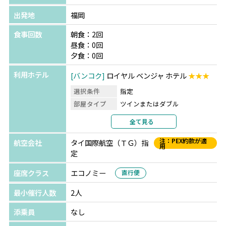
出発地
福岡
食事回数
朝食：2回
昼食：0回
夕食：0回
利用ホテル
バンコク
ロイヤル ベンジャ ホテル
★★★
選択条件
指定
部屋タイプ
ツインまたはダブル
利用形態
2名1室利用
全て見る
部屋カテゴリ
デラックス
注：PEX約款が適
航空会社
タイ国際航空（ＴＧ）指
用
定
座席クラス
エコノミー
直行便
最小催行人数
2人
添乗員
なし