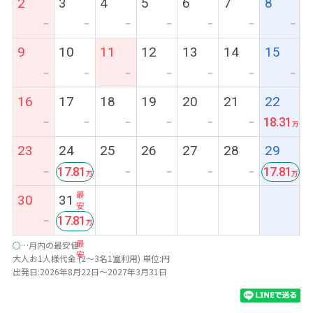
2
3
4
5
6
7
8
ー
ー
ー
ー
ー
ー
ー
9
10
11
12
13
14
15
ー
ー
ー
ー
ー
ー
ー
16
17
18
19
20
21
22
18.31
ー
ー
ー
ー
ー
ー
23
24
25
26
27
28
29
17.81
17.81
ー
ー
ー
ー
ー
最
最
30
31
安
安
17.81
ー
最
○
…月内の最安値
安
大人お1人様代金 (2～3名1室利用) 単位:円
出発日:2026年8月22日～2027年3月31日