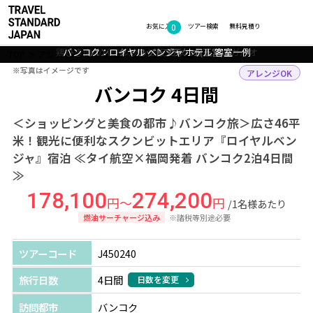
0
フォトギャラリー
お気に入り
ツアー検索
無料見積り
鶏ひき肉のバジル炒めご飯 日本でも人気のガパオ
バンコク：ロイヤル ベンジャ ホテル 客室一例
バンコク：ロイヤル ベンジャ ホテル ロビー
バンコク：ワット・アルンの仏像
バンコク：ワットプラケオ(王宮)
TOP
アジア
タイ
バンコク
ツアー詳細
※写真はイメージです
※写真はイメージです
アレンジOK
バンコク 4日間
＜ショッピングと美食の都市♪バンコク旅＞広さ46平
米！観光に便利なスクンビットエリア『ロイヤルベン
ジャ』宿泊 ≪タイ航空×福岡発着 バンコク2泊4日間
≫
178,100
274,200
円～
円
/1名様あたり
燃油サーチャージ込み
※諸税等別途必要
ツアーコード
J450240
旅行日数
4日間
日数を変更
訪問都市
バンコク