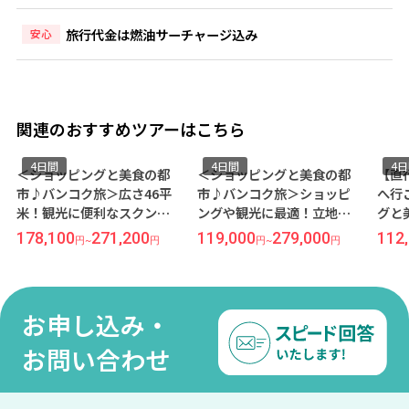
旅行代金は燃油サーチャージ込み
安心
関連のおすすめツアーはこちら
4日間
4日間
4
＜ショッピングと美食の都
＜ショッピングと美食の都
【直
市♪バンコク旅＞広さ46平
市♪バンコク旅＞ショッピ
へ行
米！観光に便利なスクンビ
ングや観光に最適！立地抜
グと
ットエリア『ロイヤルベン
群のシーロムエリア『マン
旅＞
178,100
271,200
119,000
279,000
112
円
~
円
円
~
円
ジャ』宿泊 ≪タイ航空×成
ダリン マネージド by セン
利な
田発着 バンコク2泊4日間≫
ターポイント』宿泊 ≪キャ
『ロ
セイパシフィック航空×羽
≪ベ
田発着 バンコク3泊4日間≫
×成
お申し込み・
間≫
お問い合わせ