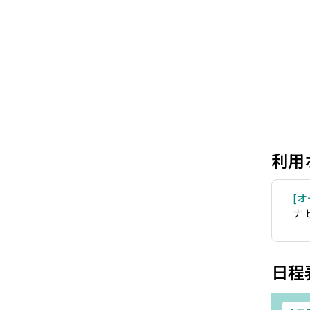
利用
オ
ナ
日程