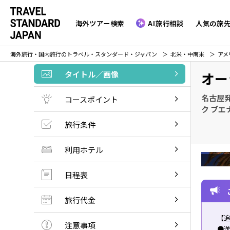
海外ツアー検索
AI旅行相談
人気の旅
海外旅行・国内旅行のトラベル・スタンダード・ジャパン
北米・中南米
アメ
タイトル／画像
オー
名古屋発
コースポイント
ク ブ
旅行条件
利用ホテル
日程表
旅行代金
【
注意事項
●送