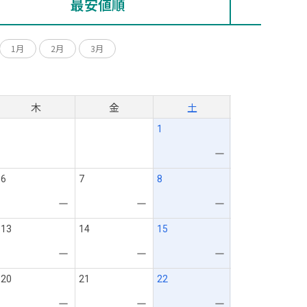
最安値順
1月
2月
3月
月
木
金
土
1
ー
6
7
8
ー
ー
ー
13
14
15
ー
ー
ー
20
21
22
ー
ー
ー