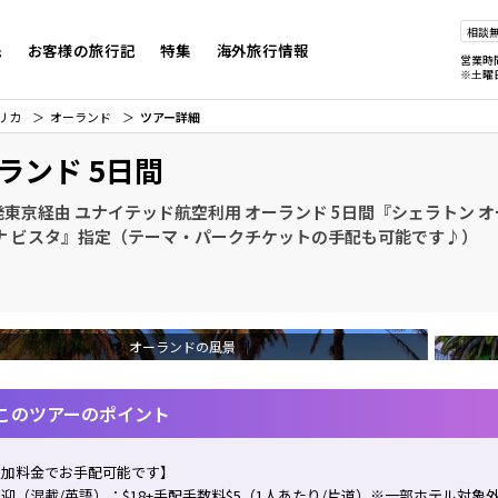
相談
先
お客様の旅行記
特集
海外旅行情報
営業時
※土曜
リカ
オーランド
ツアー詳細
ランド 5日間
東京経由 ユナイテッド航空利用 オーランド 5日間『シェラトン オ
エナ ビスタ』指定（テーマ・パークチケットの手配も可能です♪）
オーランドの風景
このツアーのポイント
追加料金でお手配可能です】
迎（混載/英語）：$18+手配手数料$5（1人あたり/片道）※一部ホテル対象