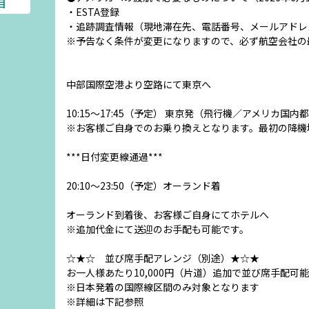
目
・ESTA登録
・追跡調査情報（現地滞在先、電話番号、メールアドレ
※予告なく条件が変更になりますので、必ず航空会社の
中部国際空港より空路にて東京へ
10:15～17:45（予定） 東京発（飛行機／アメリカ国
※お客様ご自身でのお乗り換えとなります。最初の降機
***日付変更線通過***
20:10～23:50（予定）オーランド着
オーランド到着後、お客様ご自身にてホテルへ
※追加代金にて送迎のお手配も可能です。
☆★☆ 並び席手配アレンジ（別途）★☆★
お一人様あたり10,000円（片道）追加で並び席手配可能
※日本発着の国際線区間のみ対象となります
※詳細は下記参照