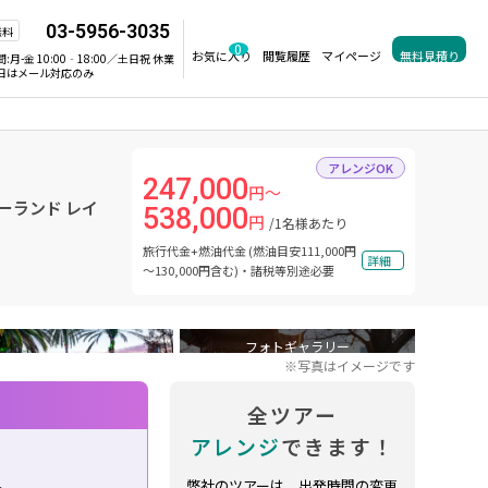
03-5956-3035
無料
0
お気に入り
閲覧履歴
マイページ
無料見積り
間:
月-金 10:00‐18:00／土日祝 休業
日はメール対応のみ
アレンジOK
247,000
円～
ーランド レイ
538,000
円
/1名様あたり
旅行代金+燃油代金 (燃油目安111,000円
詳細
～130,000円含む)・諸税等別途必要
フォトギャラリー
※写真はイメージです
全ツアー
アレンジ
できます！
外
弊社のツアーは、出発時間の変更