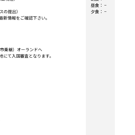
昼食：
−
スの提出）
夕食：
−
最新情報をご確認下さい。
内都市乗継）オーランドへ
地にて入国審査となります。