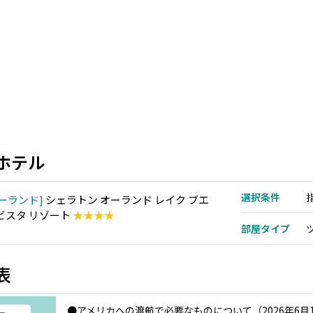
ホテル
選択条件
ーランド
シェラトン オーランド レイク ブエ
 ビスタ リゾート
★★★★
部屋タイプ
表
●アメリカへの渡航で必要なものについて（2026年6月