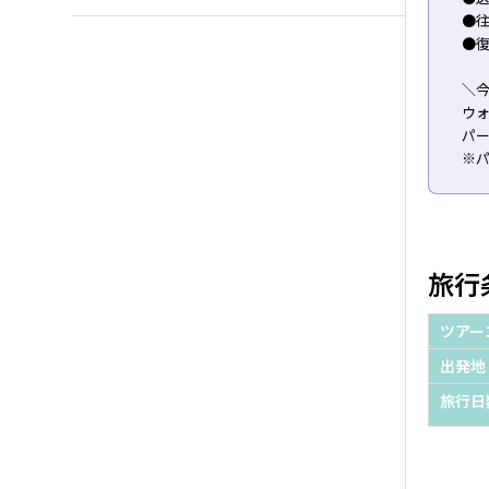
●往
●復
＼
ウ
パ
※
旅行
ツアー
出発地
旅行日