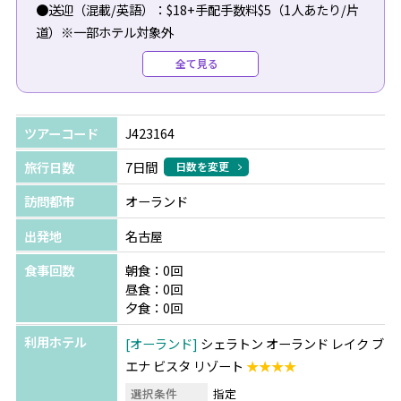
●送迎（混載/英語）：$18+手配手数料$5（1人あたり/片
道）※一部ホテル対象外
●往路送迎（専用車/日本語/ホテルチェックインアシスト
全て見る
付）：$300（1台あたり）
●復路送迎（専用車/日本語/空港チェックインアシスト
付）：$290（1台あたり）
ツアーコード
J423164
＼今だけの特典！／
旅行日数
7日間
日数を変更
ウォルト・ディズニー・ワールド パークチケットをご購入
訪問都市
オーランド
の方へ
パーク内やキャラクターダイニングでご利用いただけるギ
出発地
名古屋
フトカードをプレゼント！
食事回数
朝食：0回
※パークチケット料金は日程により異なります。詳細はお
昼食：0回
問合せください。
夕食：0回
利用ホテル
オーランド
シェラトン オーランド レイク ブ
エナ ビスタ リゾート
★★★★
選択条件
指定