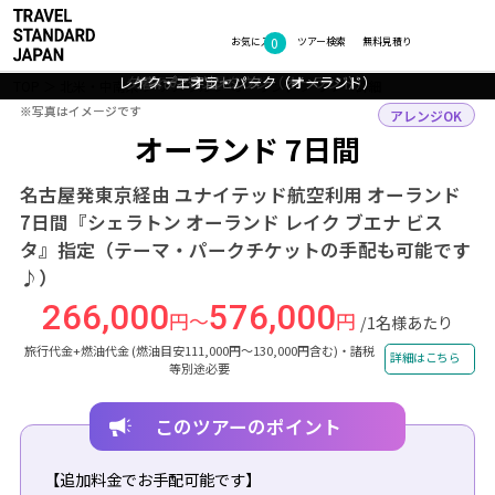
0
フォトギャラリー
お気に入り
ツアー検索
無料見積り
観覧車「オーランド・アイ」（オーランド）
レイク・エオラ・パーク（オーランド）
エオラ湖と高層ビル群（オーランド）
夕暮れのダウンタウン（オーランド）
ケネディ宇宙センター（イメージ）
TOP
北米・中南米
アメリカ
オーランド
ツアー詳細
※写真はイメージです
※写真はイメージです
アレンジOK
オーランド 7日間
名古屋発東京経由 ユナイテッド航空利用 オーランド
7日間『シェラトン オーランド レイク ブエナ ビス
タ』指定（テーマ・パークチケットの手配も可能です
♪）
266,000
576,000
円～
円
/1名様あたり
旅行代金+燃油代金 (燃油目安111,000円～130,000円含む)・諸税
詳細はこちら
等別途必要
このツアーのポイント
【追加料金でお手配可能です】