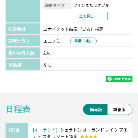
部屋タイプ
ツインまたはダブル
利用形態
2名1室利用
全て見る
部屋カテゴリ
スタンダード
航空会社
ユナイテッド航空（ＵＡ）指定
座席クラス
エコノミー
乗継／経由
最小催行人数
2人
添乗員
なし
日程表
簡易版
詳細版
1日目
オーランド
シェラトン オーランド レイク ブエ
ナ ビスタ リゾート指定
★★★★