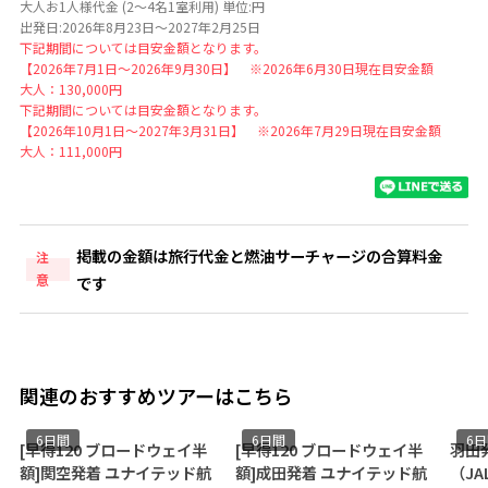
大人お1人様代金 (2～4名1室利用) 単位:円
出発日:2026年8月23日～2027年2月25日
下記期間については目安金額となります。
【2026年7月1日～2026年9月30日】 ※2026年6月30日現在目安金額
大人：130,000円
下記期間については目安金額となります。
【2026年10月1日～2027年3月31日】 ※2026年7月29日現在目安金額
大人：111,000円
掲載の金額は旅行代金と燃油サーチャージの合算料金
注
意
です
関連のおすすめツアーはこちら
6日間
6日間
6
[早得120 ブロードウェイ半
[早得120 ブロードウェイ半
羽田
額]関空発着 ユナイテッド航
額]成田発着 ユナイテッド航
（JA