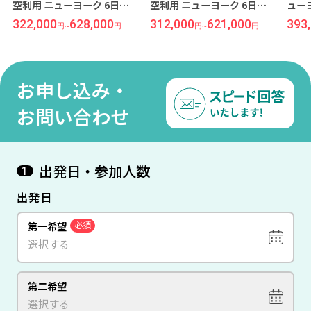
空利用 ニューヨーク 6日間
空利用 ニューヨーク 6日間
ュー
『エジソン ホテル』指定
『ハイアット グランド セン
ン 
322,000
628,000
312,000
621,000
393
円
~
円
円
~
円
トラル』指定
クエ
お申し込み・
お問い合わせ
出発日・参加人数
1
出発日
第一希望
必須
第二希望