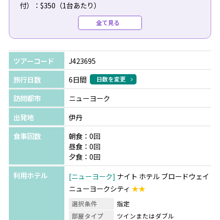
付）：$350（1台あたり）
●復路送迎（専用車/日本語）：$295（1台あたり）
全て見る
●ブロードウェイミュージカル：最大50%OFFで手配可
能！詳しくはお問い合わせください。
ツアーコード
J423695
旅行日数
6日間
日数を変更
訪問都市
ニューヨーク
★おひとり様ご参加される場合は、おひとり様追加代金
（+50,000円～）が発生いたします。
出発地
伊丹
食事回数
朝食：0回
昼食：0回
夕食：0回
利用ホテル
ニューヨーク
ナイト ホテル ブロードウェイ
ニューヨークシティ
★★
選択条件
指定
部屋タイプ
ツインまたはダブル