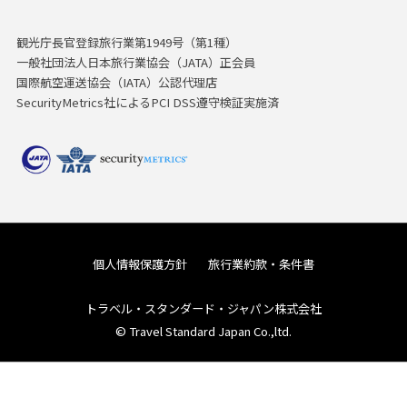
観光庁長官登録旅行業第1949号（第1種）
一般社団法人日本旅行業協会（JATA）正会員
国際航空運送協会（IATA）公認代理店
SecurityMetrics社によるPCI DSS遵守検証実施済
個人情報保護方針
旅行業約款・条件書
トラベル・スタンダード・ジャパン株式会社
© Travel Standard Japan Co.,ltd.