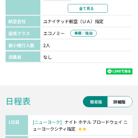
利用形態
2名1室利用
全て見る
部屋カテゴリ
指定なし
航空会社
ユナイテッド航空（ＵＡ）指定
座席クラス
エコノミー
乗継／経由
最小催行人数
2人
添乗員
なし
日程表
簡易版
詳細版
1日目
ニューヨーク
ナイト ホテル ブロードウェイ ニ
ューヨークシティ指定
★★