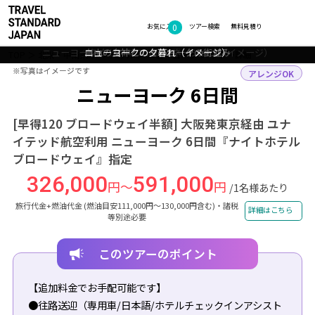
0
フォトギャラリー
お気に入り
ツアー検索
無料見積り
ブルックリン・ブリッジとマンハッタン・スカイラインのビュー – ニ
ニューヨーク クリスマスイルミネーション（イメージ）
ューヨーク・ダウンタウンマンハッタン（イメージ）
グランド・セントラル駅（イメージ）
自由の女神とニューヨークの街並み
ニューヨークの夕暮れ（イメージ）
TOP
北米・中南米
アメリカ
ニューヨーク
ツアー詳細
※写真はイメージです
※写真はイメージです
アレンジOK
ニューヨーク 6日間
[早得120 ブロードウェイ半額] 大阪発東京経由 ユナ
イテッド航空利用 ニューヨーク 6日間『ナイトホテル
ブロードウェイ』指定
326,000
591,000
円～
円
/1名様あたり
旅行代金+燃油代金 (燃油目安111,000円～130,000円含む)・諸税
詳細はこちら
等別途必要
このツアーのポイント
【追加料金でお手配可能です】
●往路送迎（専用車/日本語/ホテルチェックインアシスト