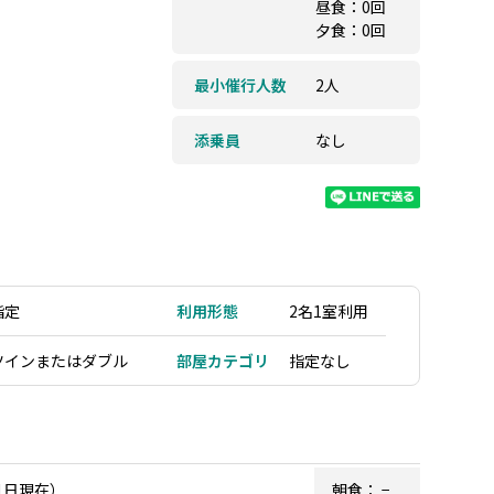
昼食：0回
夕食：0回
最小催行人数
2人
添乗員
なし
指定
利用形態
2名1室利用
ツインまたはダブル
部屋カテゴリ
指定なし
1日現在）
朝食：
−