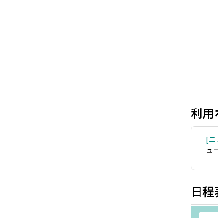
利用
ニ
ュ
日程