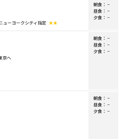
朝食：
−
昼食：
−
夕食：
−
 ニューヨークシティ指定
★★
朝食：
−
昼食：
−
夕食：
−
）東京へ
朝食：
−
昼食：
−
夕食：
−