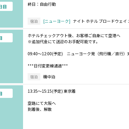
終日：自由行動
5日目
ニューヨーク
ナイト ホテル ブロードウェイ
宿泊
ホテルチェックアウト後、お客様ご自身にて空港へ
目
※追加代金にて送迎のお手配可能です。
09:40～12:00(予定) ニューヨーク発（飛行機／直行
***日付変更線通過***
機中泊
宿泊
13:35～15:15(予定) 東京着
目
空路にて大阪へ
到着後、解散