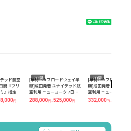
7日間
7日間
20 ブロードウェイ半
[早得120 ブロードウェイ半
羽田発着／航空
発着 ユナイテッド航
額]成田発着 ユナイテッド航
（JALまたはA
ニューヨーク 7日間
空利用 ニューヨーク 7日間
ューヨーク 7
トホテルブロードウ
『ハイアット グランド セン
ンス キタノ ニ
00
525,000
332,000
692,000
435,000
7
円
~
円
円
~
円
円
~
指定
トラル』指定
指定