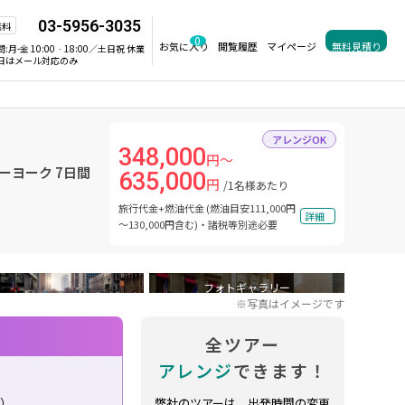
03-5956-3035
無料
0
お気に入り
閲覧履歴
マイページ
無料見積り
間:
月-金 10:00‐18:00／土日祝 休業
日はメール対応のみ
アレンジOK
348,000
円～
ーヨーク 7日間
635,000
円
/1名様あたり
旅行代金+燃油代金 (燃油目安111,000円
詳細
～130,000円含む)・諸税等別途必要
フォトギャラリー
※写真はイメージです
全ツアー
アレンジ
できます！
り）
弊社のツアーは、出発時間の変更