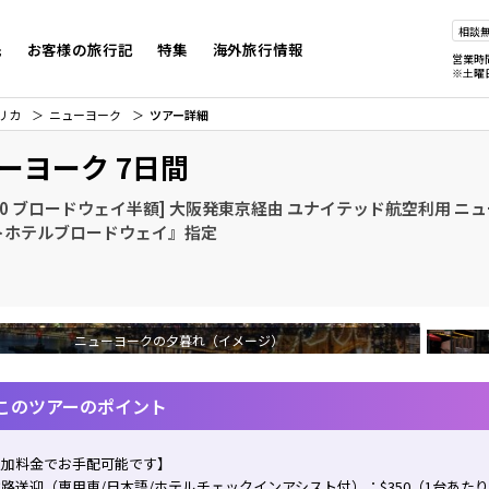
相談
先
お客様の旅行記
特集
海外旅行情報
営業時
※土曜
リカ
ニューヨーク
ツアー詳細
ーヨーク 7日間
20 ブロードウェイ半額] 大阪発東京経由 ユナイテッド航空利用 ニュ
トホテルブロードウェイ』指定
ニューヨークの夕暮れ（イメージ）
このツアーのポイント
追加料金でお手配可能です】
路送迎（専用車/日本語/ホテルチェックインアシスト付）：$350（1台あた