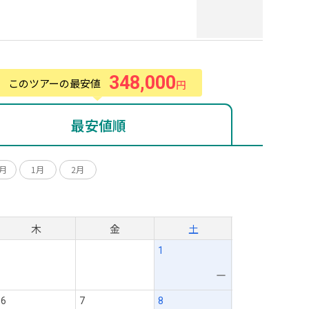
348,000
このツアーの最安値
円
最安値順
2月
1月
2月
月
木
金
土
1
ー
6
7
8