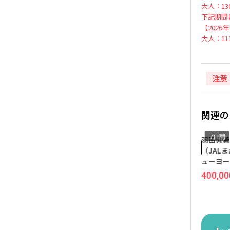
大人：130
下記期間
【2026
大人：111
注意
関連の
7日間
7日間
半
[早得120 ブロードウェイ半
羽田発着／航空会社未定
航
額]成田発着 ユナイテッド航
（JALまたはANA利用） ニ
間
空利用 ニューヨーク 7日間
ューヨーク 7日間 『ザ ニュ
ズ
『エジソン ホテル』指定
ーヨーカー ア ウィンダムホ
292,000
595,000
400,000
645,000
円
~
円
円
~
円
テル』指定