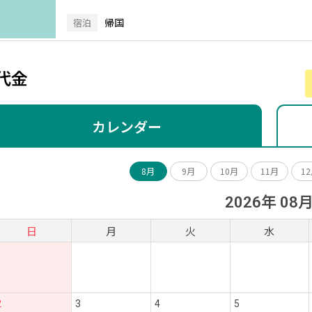
帰国
宿泊
代金
カレンダー
8月
9月
10月
11月
1
2026年 08
日
月
火
水
2
3
4
5