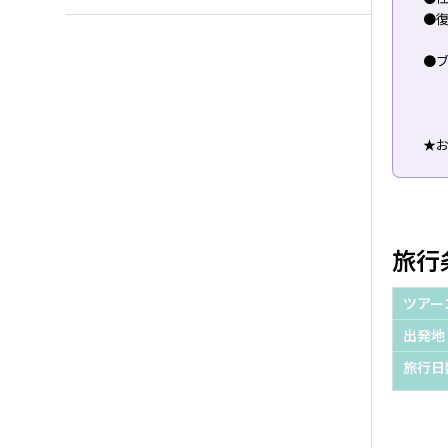
●復
●ブ
★お
旅行
ツアー
出発地
旅行日