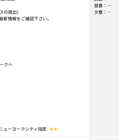
昼食：
−
スの提出）
夕食：
−
最新情報をご確認下さい。
ヨークへ
 ニューヨークシティ指定
★★