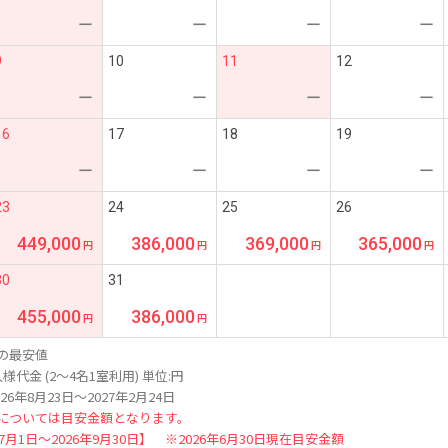
ー
ー
ー
ー
9
10
11
12
ー
ー
ー
ー
16
17
18
19
ー
ー
ー
ー
23
24
25
26
449,000
386,000
369,000
365,000
30
31
455,000
386,000
の最安値
様代金 (2～4名1室利用) 単位:円
26年8月23日～2027年2月24日
については目安金額となります。
年7月1日～2026年9月30日】 ※2026年6月30日現在目安金額