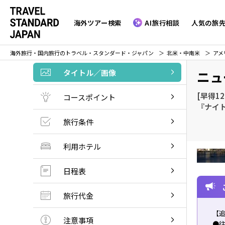
海外ツアー検索
AI旅行相談
人気の旅
海外旅行・国内旅行のトラベル・スタンダード・ジャパン
北米・中南米
アメ
タイトル／画像
ニュ
[早得1
コースポイント
『ナイ
旅行条件
利用ホテル
日程表
旅行代金
【
注意事項
●往