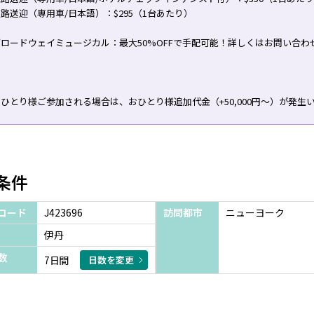
路送迎（専用車/日本語）：$295（1台あたり）
ロードウェイミュージカル：最大50%OFFで手配可能！詳しくはお問い合わ
ひとり様ご参加される場合は、おひとり様追加代金（+50,000円～）が発生
条件
コード
J423696
訪問都市
ニューヨーク
伊丹
数
7日間
日数を変更