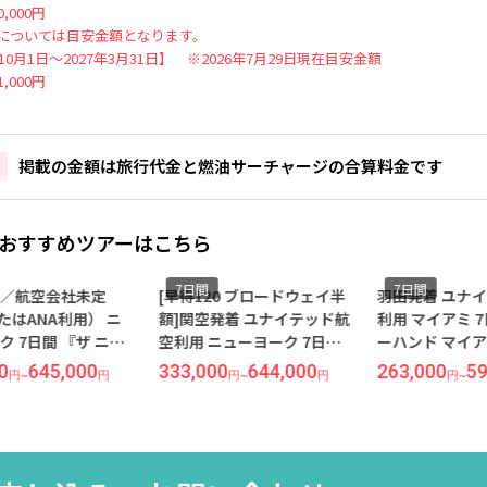
,000円
については目安金額となります。
年10月1日～2027年3月31日】 ※2026年7月29日現在目安金額
,000円
掲載の金額は旅行代金と燃油サーチャージの合算料金です
おすすめツアーはこちら
7日間
7日間
7日間
[早得120 ブロードウェイ半
羽田発着 ユナイテッド航空
[早得1
額]関空発着 ユナイテッド航
利用 マイアミ 7日間『フリ
額]成田
空利用 ニューヨーク 7日間
ーハンド マイアミ』指定
空利用 
『ナイトホテルブロードウ
『ナイ
333,000
644,000
263,000
598,000
288,0
円
~
円
円
~
円
ェイ』指定
ェイ』