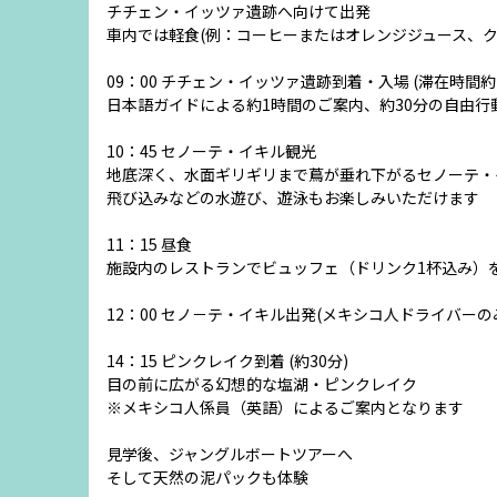
チチェン・イッツァ遺跡へ向けて出発
車内では軽食(例：コーヒーまたはオレンジジュース、ク
09：00 チチェン・イッツァ遺跡到着・入場 (滞在時間約1
日本語ガイドによる約1時間のご案内、約30分の自由行
10：45 セノーテ・イキル観光
地底深く、水面ギリギリまで蔦が垂れ下がるセノーテ・
飛び込みなどの水遊び、遊泳もお楽しみいただけます
11：15 昼食
施設内のレストランでビュッフェ（ドリンク1杯込み）
12：00 セノ－テ・イキル出発(メキシコ人ドライバー
14：15 ピンクレイク到着 (約30分)
目の前に広がる幻想的な塩湖・ピンクレイク
※メキシコ人係員（英語）によるご案内となります
見学後、ジャングルボートツアーへ
そして天然の泥パックも体験