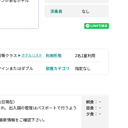
ランがあるホテル
添乗員
なし
同等クラス
ホテルリスト
利用形態
2名1室利用
ツインまたはダブル
部屋カテゴリ
指定なし
1日現在）
朝食：
−
廃止され、出入国の管理はパスポートで行うよう
昼食：
−
夕食：
−
最新情報をご確認下さい。