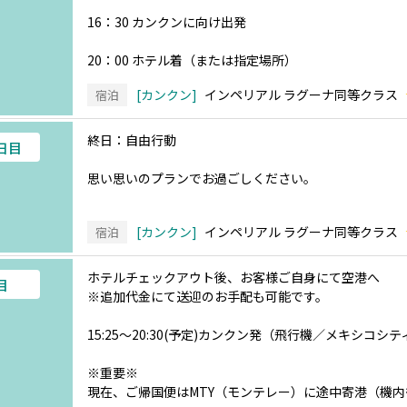
16：30 カンクンに向け出発
20：00 ホテル着（または指定場所）
カンクン
インペリアル ラグーナ同等クラス
宿泊
終日：自由行動
4日目
思い思いのプランでお過ごしください。
カンクン
インペリアル ラグーナ同等クラス
宿泊
ホテルチェックアウト後、お客様ご自身にて空港へ
目
※追加代金にて送迎のお手配も可能です。
15:25～20:30(予定)カンクン発（飛行機／メキシコシ
※重要※
現在、ご帰国便はMTY（モンテレー）に途中寄港（機