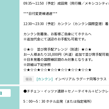
09:35～11:50（予定）成田発（飛行機／メキシコシ
***日付変更線通過***
12:30～23:30（予定）カンクン（カンクン国際空港）着
カンクン到着後、お客様ご自身にてホテルへ
※追加代金にて送迎のお手配も可能です。
☆★☆ 並び席手配アレンジ（別途）★☆★
お一人様あたり10,000円（片道）追加で並び席手配可能
※日本発着の国際線区間のみ対象となります。
※詳細は下記参照
☆★☆☆★☆☆★☆☆★☆☆★☆☆★☆☆★
カンクン
インペリアル ラグーナ同等クラス
宿泊
●チチェン・イッツァ遺跡＋セノーテイキル＋ピンク
目
5：00～5：30 ホテル出発（または指定場所）