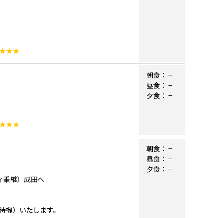
★★★
朝食：
−
昼食：
−
夕食：
−
★★★
朝食：
−
昼食：
−
夕食：
−
ティ乗継）成田へ
内待機）いたします。