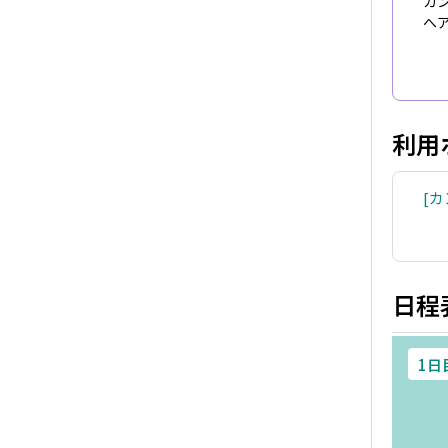
カ
へ
利用
カ
日程
1日