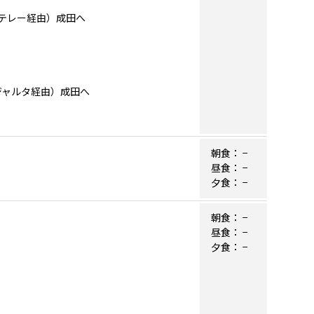
モンテレー経由）成田へ
バジャルタ経由）成田へ
朝食：
−
昼食：
−
夕食：
−
朝食：
−
昼食：
−
夕食：
−