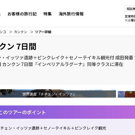
相談
先
お客様の旅行記
特集
海外旅行情報
営業時
※土曜
シコ
カンクン
ツアー詳細
クン 7日間
ン・イッツァ遺跡＋ピンクレイク＋セノーテイキル観光付 成田発着
用 カンクン 7日間『インペリアルラグーナ』同等クラスに滞在
世界遺産『チチェン・イッツァ』
このツアーのポイント
チチェン・イッツァ遺跡＋セノーテイキル＋ピンクレイク観光