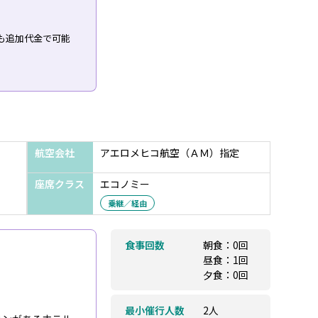
も追加代金で可能
航空会社
アエロメヒコ航空（ＡＭ）指定
座席クラス
エコノミー
乗継／経由
食事回数
朝食：0回
昼食：1回
夕食：0回
最小催行人数
2人