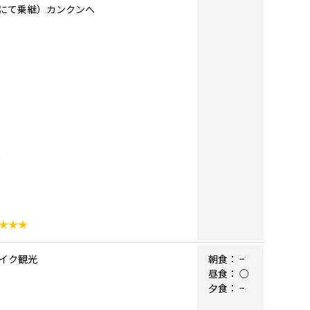
ティにて乗継）カンクンへ
★★★
レイク観光
朝食：
−
昼食：
○
夕食：
−