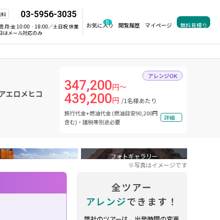
03-5956-3035
無料
0
お気に入り
閲覧履歴
マイページ
無料見積り
間:
月-金 10:00‐18:00／土日祝 休業
日はメール対応のみ
アレンジOK
347,200
円～
 アエロメヒコ
439,200
円
/1名様あたり
旅行代金+燃油代金 (燃油目安90,200円
詳細
含む)・諸税等別途必要
フォトギャラリー
※写真はイメージです
全ツアー
アレンジ
できます！
弊社のツアーは、出発時間の変更