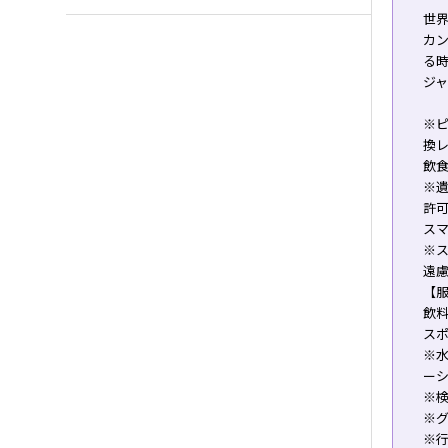
世
カ
る
ジ
※ピ
換
飲
※遺
許
ス
※
遠慮
【
飲
ス
※
ー
※
※
※