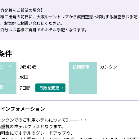
地方発着をご希望の場合】
際線ご出発の前日に、大阪やセントレアから成田空港へ移動する航空券お手配
す。お気軽にお問い合わせください。
前泊分はお客様ご自身でのホテル手配となります。
条件
コード
J454345
訪問都市
カンクン
成田
数
7日間
日数を変更
インフォメーション
カンクンでのご利用ホテルについて》━━・・
格重視のホテルクラスとなります。
加料金にてホテルのグレードアップや、