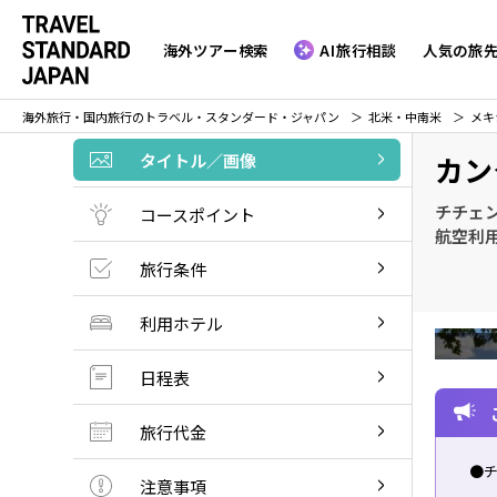
海外ツアー検索
AI旅行相談
人気の旅
海外旅行・国内旅行のトラベル・スタンダード・ジャパン
北米・中南米
メキ
タイトル／画像
カン
チチェ
コースポイント
航空利
旅行条件
利用ホテル
日程表
旅行代金
●
注意事項