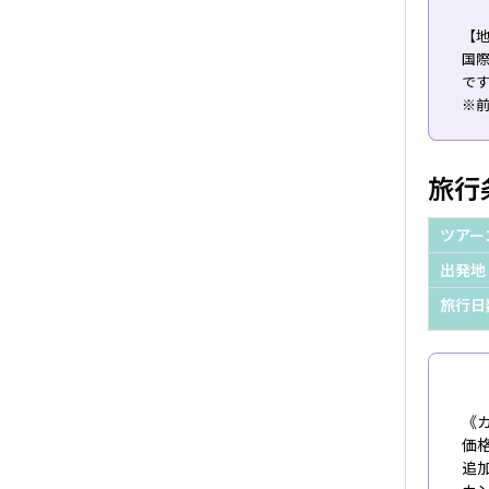
【
国
で
※
旅行
ツアー
出発地
旅行日
《
価
追