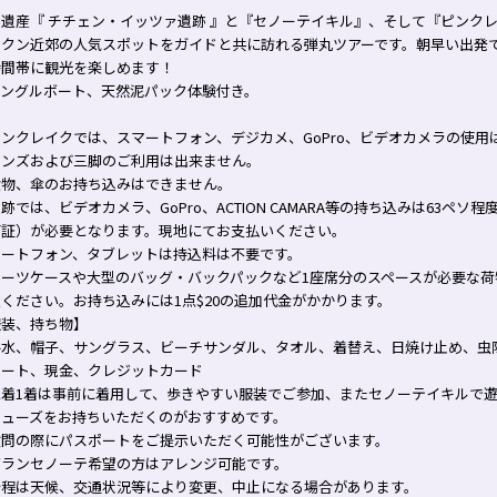
界遺産『 チチェン・イッツァ遺跡 』と『セノーテイキル』、そして『ピンク
ンクン近郊の人気スポットをガイドと共に訪れる弾丸ツアーです。朝早い出発
時間帯に観光を楽しめます！
ャングルボート、天然泥パック体験付き。
ンクレイクでは、スマートフォン、デジカメ、GoPro、ビデオカメラの使用
レンズおよび三脚のご利用は出来ません。
食物、傘のお持ち込みはできません。
跡では、ビデオカメラ、GoPro、ACTION CAMARA等の持ち込みは63ペソ
可証）が必要となります。現地にてお支払いください。
マートフォン、タブレットは持込料は不要です。
スーツケースや大型のバッグ・バックパックなど1座席分のスペースが必要な荷
ください。お持ち込みには1点$20の追加代金がかかります。
服装、持ち物】
料水、帽子、サングラス、ビーチサンダル、タオル、着替え、日焼け止め、虫
ポート、現金、クレジットカード
水着1着は事前に着用して、歩きやすい服装でご参加、またセノーテイキルで
シューズをお持ちいただくのがおすすめです。
検問の際にパスポートをご提示いただく可能性がございます。
グランセノーテ希望の方はアレンジ可能です。
行程は天候、交通状況等により変更、中止になる場合があります。