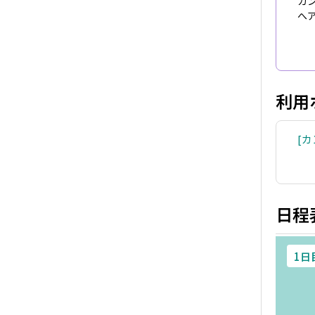
カ
へ
利用
カ
日程
1日