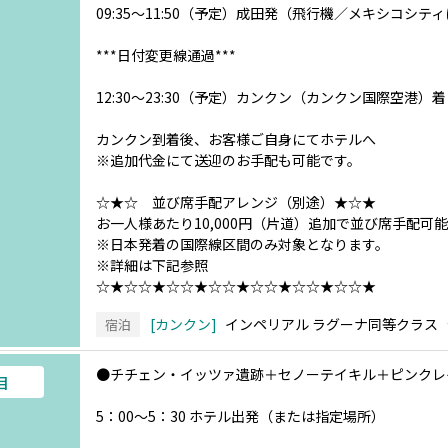
09:35～11:50（予定）成田発（飛行機／メキシコシ
***日付変更線通過***
12:30～23:30（予定）カンクン（カンクン国際空港）着
カンクン到着後、お客様ご自身にてホテルへ
※追加代金にて送迎のお手配も可能です。
☆★☆ 並び席手配アレンジ（別途）★☆★
お一人様あたり10,000円（片道）追加で並び席手配可能
※日本発着の国際線区間のみ対象となります。
※詳細は下記参照
☆★☆☆★☆☆★☆☆★☆☆★☆☆★☆☆★
カンクン
インペリアル ラグーナ同等クラス
宿泊
●チチェン・イッツァ遺跡＋セノーテイキル＋ピンク
目
5：00～5：30 ホテル出発（または指定場所）