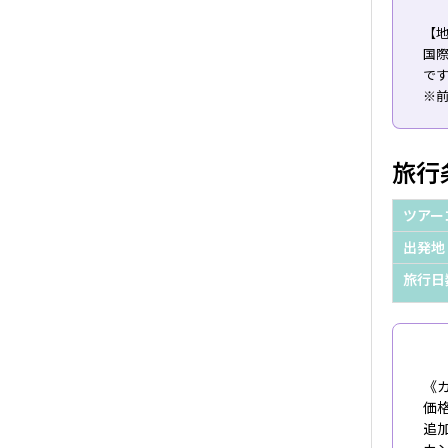
【
国
で
※
旅行
ツアー
出発地
旅行日
《
価
追