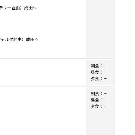
モンテレー経由）成田へ
バジャルタ経由）成田へ
朝食：
−
昼食：
−
夕食：
−
朝食：
−
昼食：
−
夕食：
−