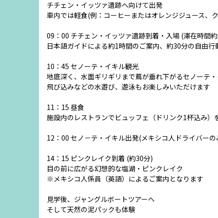
チチェン・イッツァ遺跡へ向けて出発
車内では軽食(例：コーヒーまたはオレンジジュース、ク
09：00 チチェン・イッツァ遺跡到着・入場 (滞在時間約1
日本語ガイドによる約1時間のご案内、約30分の自由行
10：45 セノーテ・イキル観光
地底深く、水面ギリギリまで蔦が垂れ下がるセノーテ・
飛び込みなどの水遊び、遊泳もお楽しみいただけます
11：15 昼食
施設内のレストランでビュッフェ（ドリンク1杯込み）
12：00 セノ－テ・イキル出発(メキシコ人ドライバー
14：15 ピンクレイク到着 (約30分)
目の前に広がる幻想的な塩湖・ピンクレイク
※メキシコ人係員（英語）によるご案内となります
見学後、ジャングルボートツアーへ
そして天然の泥パックも体験