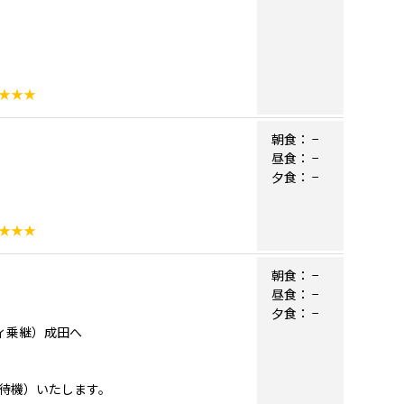
★★★
朝食：
−
昼食：
−
夕食：
−
★★★
朝食：
−
昼食：
−
夕食：
−
ティ乗継）成田へ
内待機）いたします。