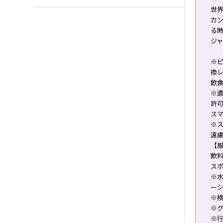
世
カ
る
ジ
※ピ
換
飲
※遺
許
ス
※
遠慮
【
飲
ス
※
ー
※
※
※