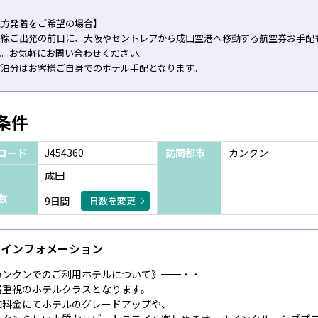
地方発着をご希望の場合】
際線ご出発の前日に、大阪やセントレアから成田空港へ移動する航空券お手配
す。お気軽にお問い合わせください。
前泊分はお客様ご自身でのホテル手配となります。
条件
コード
J454360
訪問都市
カンクン
成田
数
9日間
日数を変更
インフォメーション
カンクンでのご利用ホテルについて》━━・・
格重視のホテルクラスとなります。
加料金にてホテルのグレードアップや、