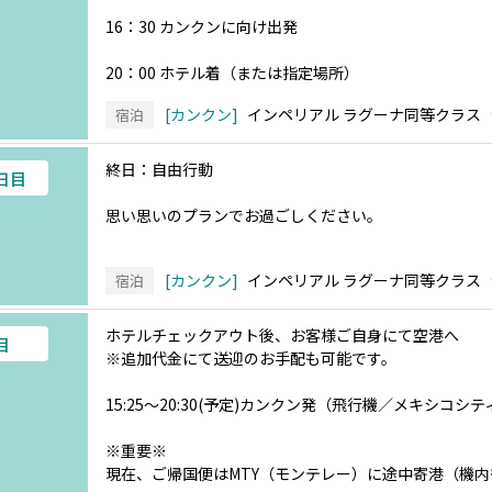
16：30 カンクンに向け出発
20：00 ホテル着（または指定場所）
カンクン
インペリアル ラグーナ同等クラス
宿泊
終日：自由行動
6日目
思い思いのプランでお過ごしください。
カンクン
インペリアル ラグーナ同等クラス
宿泊
ホテルチェックアウト後、お客様ご自身にて空港へ
目
※追加代金にて送迎のお手配も可能です。
15:25～20:30(予定)カンクン発（飛行機／メキシコシ
※重要※
現在、ご帰国便はMTY（モンテレー）に途中寄港（機