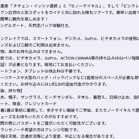
界遺産『 チチェン・イッツァ遺跡 』と『セノーテイキル』、そして『ピンク
ンクン近郊の人気スポットをガイドと共に訪れる弾丸ツアーです。朝早い出発
時間帯に観光を楽しめます！
ャングルボート、天然泥パック体験付き。
ンクレイクでは、スマートフォン、デジカメ、GoPro、ビデオカメラの使用
レンズおよび三脚のご利用は出来ません。
食物、傘のお持ち込みはできません。
跡では、ビデオカメラ、GoPro、ACTION CAMARA等の持ち込みは63ペソ
可証）が必要となります。現地にてお支払いください。
マートフォン、タブレットは持込料は不要です。
スーツケースや大型のバッグ・バックパックなど1座席分のスペースが必要な荷
ください。お持ち込みには1点$20の追加代金がかかります。
服装、持ち物】
料水、帽子、サングラス、ビーチサンダル、タオル、着替え、日焼け止め、虫
ポート、現金、クレジットカード
水着1着は事前に着用して、歩きやすい服装でご参加、またセノーテイキルで
シューズをお持ちいただくのがおすすめです。
検問の際にパスポートをご提示いただく可能性がございます。
グランセノーテ希望の方はアレンジ可能です。
行程は天候、交通状況等により変更、中止になる場合があります。