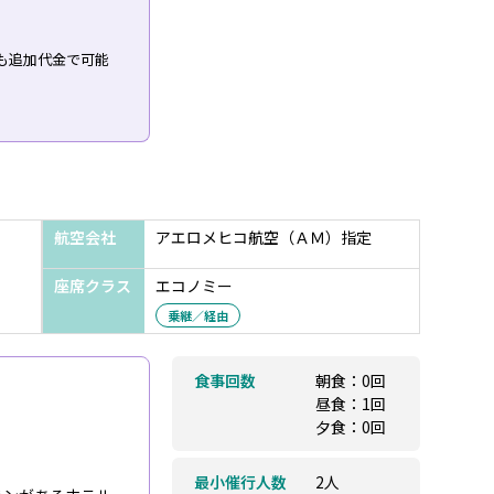
も追加代金で可能
航空会社
アエロメヒコ航空（ＡＭ）指定
座席クラス
エコノミー
乗継／経由
食事回数
朝食：0回
昼食：1回
夕食：0回
最小催行人数
2人