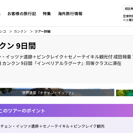
相談
先
お客様の旅行記
特集
海外旅行情報
営業時
※土曜
シコ
カンクン
ツアー詳細
クン 9日間
ン・イッツァ遺跡＋ピンクレイク＋セノーテイキル観光付 成田発着
用 カンクン 9日間『インペリアルラグーナ』同等クラスに滞在
世界遺産『チチェン・イッツァ』
このツアーのポイント
チチェン・イッツァ遺跡＋セノーテイキル＋ピンクレイク観光