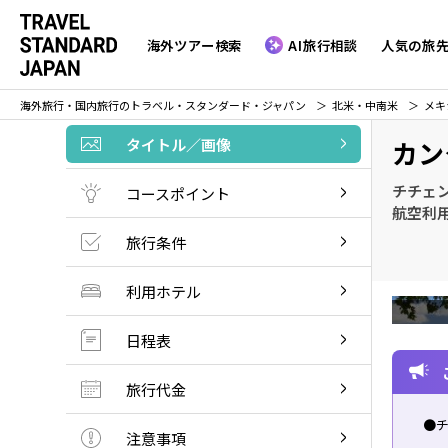
海外ツアー検索
AI旅行相談
人気の旅
海外旅行・国内旅行のトラベル・スタンダード・ジャパン
北米・中南米
メキ
タイトル／画像
カン
チチェ
コースポイント
航空利
旅行条件
利用ホテル
日程表
旅行代金
●
注意事項