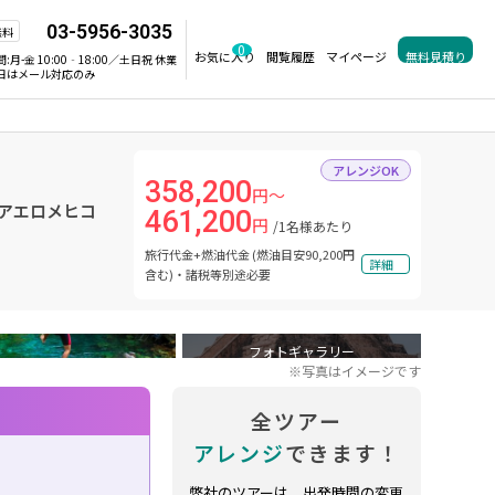
03-5956-3035
無料
0
お気に入り
閲覧履歴
マイページ
無料見積り
間:
月-金 10:00‐18:00／土日祝 休業
日はメール対応のみ
アレンジOK
358,200
円～
 アエロメヒコ
461,200
円
/1名様あたり
旅行代金+燃油代金 (燃油目安90,200円
詳細
含む)・諸税等別途必要
フォトギャラリー
※写真はイメージです
全ツアー
アレンジ
できます！
弊社のツアーは、出発時間の変更