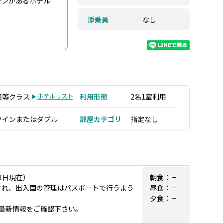
ランがあるホテル
添乗員
なし
同等クラス
ホテルリスト
利用形態
2名1室利用
ツインまたはダブル
部屋カテゴリ
指定なし
1日現在）
朝食：
−
廃止され、出入国の管理はパスポートで行うよう
昼食：
−
夕食：
−
最新情報をご確認下さい。