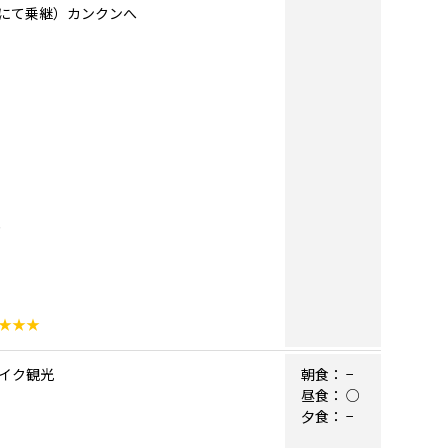
ティにて乗継）カンクンへ
★★★
レイク観光
朝食：
−
昼食：
○
夕食：
−