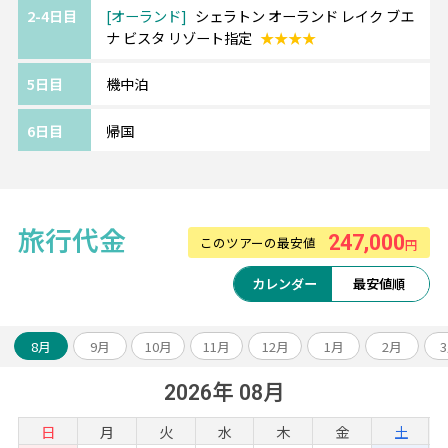
2-4日目
オーランド
シェラトン オーランド レイク ブエ
ナ ビスタ リゾート指定
★★★★
5日目
機中泊
6日目
帰国
旅行代金
247,000
このツアーの最安値
円
カレンダー
最安値順
8月
9月
10月
11月
12月
1月
2月
2026年 08月
日
月
火
水
木
金
土