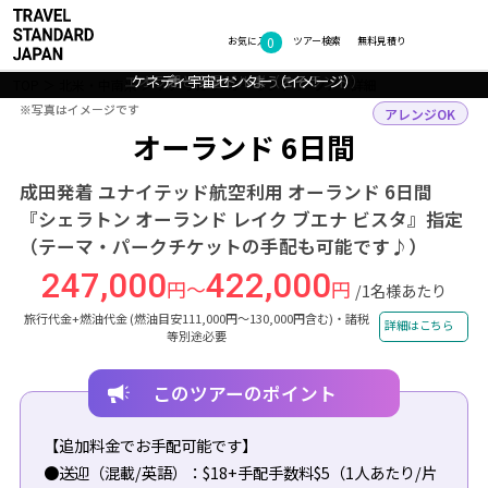
0
フォトギャラリー
お気に入り
ツアー検索
無料見積り
エオラ湖と高層ビル群（オーランド）
ケネディ宇宙センター（イメージ）
ケネディ宇宙センター（イメージ）
オーランドへようこそ！
TOP
北米・中南米
アメリカ
オーランド
ツアー詳細
※写真はイメージです
※写真はイメージです
アレンジOK
オーランド 6日間
成田発着 ユナイテッド航空利用 オーランド 6日間
『シェラトン オーランド レイク ブエナ ビスタ』指定
（テーマ・パークチケットの手配も可能です♪）
247,000
422,000
円～
円
/1名様あたり
旅行代金+燃油代金 (燃油目安111,000円～130,000円含む)・諸税
詳細はこちら
等別途必要
このツアーのポイント
【追加料金でお手配可能です】
●送迎（混載/英語）：$18+手配手数料$5（1人あたり/片