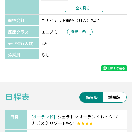
利用形態
2名1室利用
全て見る
部屋カテゴリ
スタンダード
航空会社
ユナイテッド航空（ＵＡ）指定
座席クラス
エコノミー
乗継／経由
最小催行人数
2人
添乗員
なし
日程表
簡易版
詳細版
1日目
オーランド
シェラトン オーランド レイク ブエ
ナ ビスタ リゾート指定
★★★★