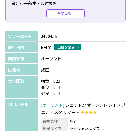
道）※一部ホテル対象外
●往路送迎（専用車/日本語/ホテルチェックインアシスト
全て見る
付）：$300（1台あたり）
●復路送迎（専用車/日本語/空港チェックインアシスト
付）：$290（1台あたり）
ツアーコード
J490455
＼今だけの特典！／
旅行日数
6日間
日数を変更
ウォルト・ディズニー・ワールド パークチケットをご購入
訪問都市
オーランド
の方へ
パーク内やキャラクターダイニングでご利用いただけるギ
出発地
成田
フトカードをプレゼント！
食事回数
朝食：0回
※パークチケット料金は日程により異なります。詳細はお
昼食：0回
問合せください。
夕食：0回
利用ホテル
オーランド
シェラトン オーランド レイク ブ
エナ ビスタ リゾート
★★★★
選択条件
指定
部屋タイプ
ツインまたはダブル