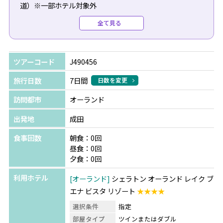
道）※一部ホテル対象外
●往路送迎（専用車/日本語/ホテルチェックインアシスト
全て見る
付）：$300（1台あたり）
●復路送迎（専用車/日本語/空港チェックインアシスト
付）：$290（1台あたり）
ツアーコード
J490456
＼今だけの特典！／
旅行日数
7日間
日数を変更
ウォルト・ディズニー・ワールド パークチケットをご購入
訪問都市
オーランド
の方へ
パーク内やキャラクターダイニングでご利用いただけるギ
出発地
成田
フトカードをプレゼント！
食事回数
朝食：0回
※パークチケット料金は日程により異なります。詳細はお
昼食：0回
問合せください。
夕食：0回
利用ホテル
オーランド
シェラトン オーランド レイク ブ
エナ ビスタ リゾート
★★★★
選択条件
指定
部屋タイプ
ツインまたはダブル