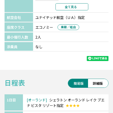
利用形態
2名1室利用
全て見る
部屋カテゴリ
スタンダード
航空会社
ユナイテッド航空（ＵＡ）指定
座席クラス
エコノミー
乗継／経由
最小催行人数
2人
添乗員
なし
日程表
簡易版
詳細版
1日目
オーランド
シェラトン オーランド レイク ブエ
ナ ビスタ リゾート指定
★★★★