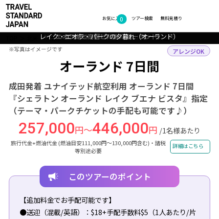
0
フォトギャラリー
お気に入り
ツアー検索
無料見積り
レイク・エオラ・パークの夕暮れ（オーランド）
ヤシの木が南国の雰囲気を醸し出すオーランド
夕暮れのダウンタウン（オーランド）
エオラ湖と高層ビル群（オーランド）
オーランドの風景
TOP
北米・中南米
アメリカ
オーランド
ツアー詳細
※写真はイメージです
※写真はイメージです
アレンジOK
オーランド 7日間
成田発着 ユナイテッド航空利用 オーランド 7日間
『シェラトン オーランド レイク ブエナ ビスタ』指定
（テーマ・パークチケットの手配も可能です♪）
257,000
446,000
円～
円
/1名様あたり
旅行代金+燃油代金 (燃油目安111,000円～130,000円含む)・諸税
詳細はこちら
等別途必要
このツアーのポイント
【追加料金でお手配可能です】
●送迎（混載/英語）：$18+手配手数料$5（1人あたり/片