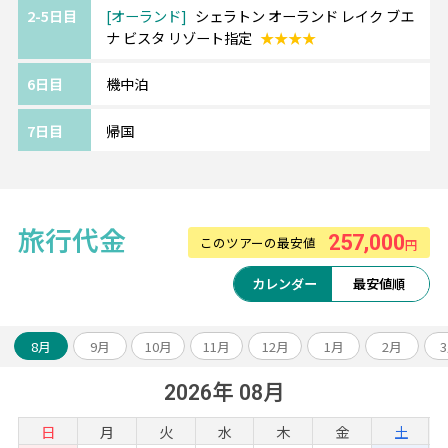
2-5日目
オーランド
シェラトン オーランド レイク ブエ
ナ ビスタ リゾート指定
★★★★
6日目
機中泊
7日目
帰国
旅行代金
257,000
このツアーの最安値
円
カレンダー
最安値順
8月
9月
10月
11月
12月
1月
2月
2026年 08月
日
月
火
水
木
金
土