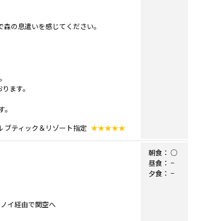
跡で森の息遣いを感じてください。
。
おります。
す。
ル ブティック＆リゾート指定
★★★★★
朝食：
○
昼食：
−
夕食：
−
はハノイ経由で関空へ