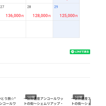
27
28
29
136,000
128,000
125,000
5日間
5日間
ひとり旅☆*
～世界遺産アンコールワッ
～世界遺産アンコール
ンコールワ
トの街～シェムリアップ・
トの街～シェムリアッ