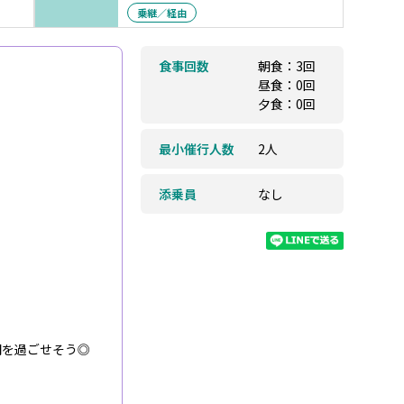
乗継／経由
食事回数
朝食：3回
昼食：0回
夕食：0回
最小催行人数
2人
添乗員
なし
間を過ごせそう◎