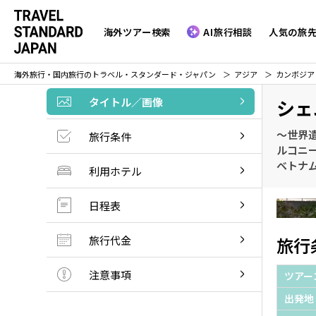
海外ツアー検索
AI旅行相談
人気の旅
海外旅行・国内旅行のトラベル・スタンダード・ジャパン
アジア
カンボジア
タイトル／画像
シェ
～世界
旅行条件
ルコニ
ベトナ
利用ホテル
日程表
旅行代金
旅行
注意事項
ツアー
出発地