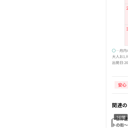
○
…月内
大人お1人
出発日:20
安心
関連の
5日間
5日間
5日間
～世界遺産アンコールワッ
～世界遺産アンコールワッ
～世界遺
トの街～シェムリアップ・
トの街～シェムリアップ・
トの街～