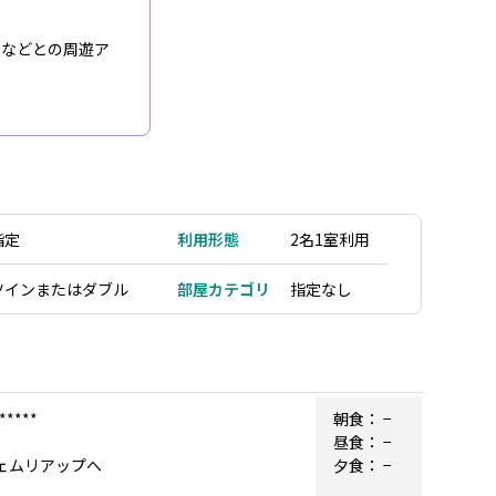
ムなどとの周遊ア
指定
利用形態
2名1室利用
ツインまたはダブル
部屋カテゴリ
指定なし
****
朝食：
−
昼食：
−
シェムリアップへ
夕食：
−