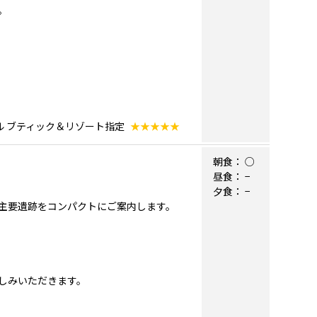
。
ル ブティック＆リゾート指定
★★★★★
朝食：
○
昼食：
−
夕食：
−
主要遺跡をコンパクトにご案内します。
しみいただきます。