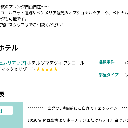
～旅のアレンジ自由自在～～
ンコールワット遺跡やベンメリア観光のオプショナルツアーや、ベトナ
ンジも可能です。
気軽にスタッフまでご相談ください！
ホテル
選択条件
ェムリアップ
ホテル ソマデヴィ アンコール
ティック＆リゾート
★★★★★
部屋タイプ
表
******** 出発の2時間前にご自身でチェックイン ****
目
10:30頃 関西空港よりホーチミンまたはハノイ経由で