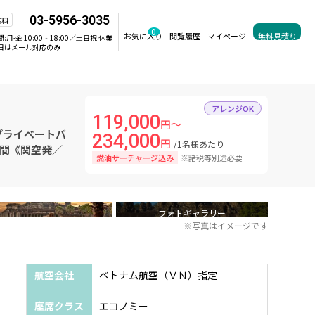
03-5956-3035
無料
0
お気に入り
閲覧履歴
マイページ
無料見積り
間:
月-金 10:00‐18:00／土日祝 休業
日はメール対応のみ
アレンジOK
119,000
円～
プライベートバ
234,000
円
/1名様あたり
日間《関空発／
燃油サーチャージ込み
※諸税等別途必要
フォトギャラリー
※写真はイメージです
航空会社
ベトナム航空（ＶＮ）指定
座席クラス
エコノミー