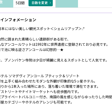
数
5日間
日数を変更
インフォメーション
. 日本にはない美しい観光スポット＜シェムリアップ＞.:*
自然に囲まれた素晴らしい遺跡群がある街で、
名なアンコールワットは1992年に世界遺産に登録されており必見です。
日で池に映る逆さアンコールは幻想的…★
た、プノンバケン寺院は夕日が綺麗に見えるスポットとして人気です。
ホテル ソマデヴィ アンコール ブティック＆リゾート
材を上手く組み合わせたモダンな外観が印象的な5ッ星ホテル。
通りから1本入った場所にあり、落ち着いた環境で滞在できます。
ブストリートやナイトマーケットへも徒歩圏内です。
室プライベートバルコニー付き、南国の風を感じながらゆったりした時
部屋カテゴリーやホテルのアレンジも可能です。