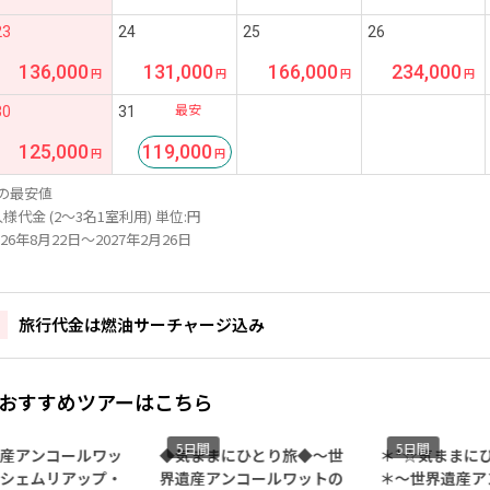
23
24
25
26
136,000
131,000
166,000
234,000
最安
30
31
125,000
119,000
の最安値
様代金 (2～3名1室利用) 単位:円
26年8月22日～2027年2月26日
旅行代金は燃油サーチャージ込み
おすすめツアーはこちら
5日間
5日間
産アンコールワッ
◆気ままにひとり旅◆～世
＊*☆気ままに
シェムリアップ・
界遺産アンコールワットの
＊～世界遺産ア