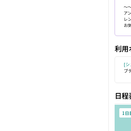
～
ア
レ
お
利用
シ
ブ
日程
1日