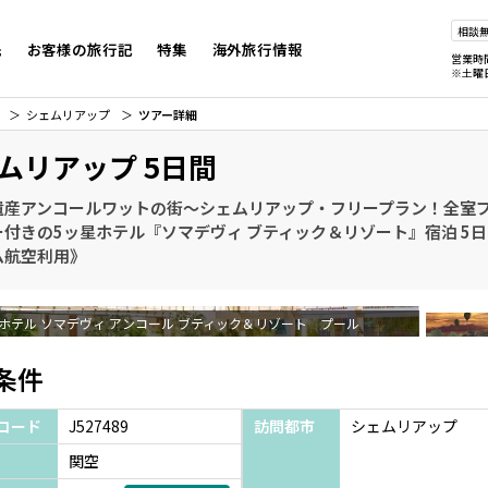
相談
先
お客様の旅行記
特集
海外旅行情報
営業時
※土曜
シェムリアップ
ツアー詳細
ムリアップ 5日間
遺産アンコールワットの街～シェムリアップ・フリープラン！全室
ー付きの5ッ星ホテル『ソマデヴィ ブティック＆リゾート』宿泊 5
ム航空利用》
ホテル ソマデヴィ アンコール ブティック＆リゾート プール
条件
コード
J527489
訪問都市
シェムリアップ
関空