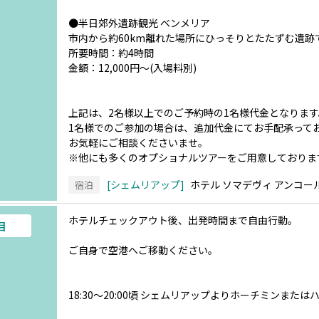
●半日郊外遺跡観光 ベンメリア
市内から約60km離れた場所にひっそりとたたずむ遺
所要時間：約4時間
金額：12,000円～(入場料別)
上記は、2名様以上でのご予約時の1名様代金となります
1名様でのご参加の場合は、追加代金にてお手配承って
お気軽にご相談くださいませ。
※他にも多くのオプショナルツアーをご用意しておりま
シェムリアップ
ホテル ソマデヴィ アンコー
宿泊
ホテルチェックアウト後、出発時間まで自由行動。
目
ご自身で空港へご移動ください。
18:30～20:00頃 シェムリアップよりホーチミンまた