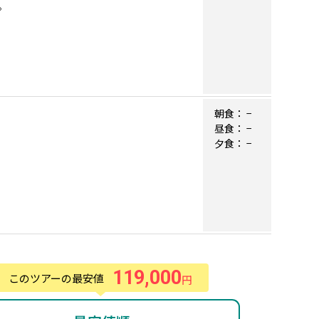
。
朝食：
−
昼食：
−
夕食：
−
119,000
このツアーの最安値
円