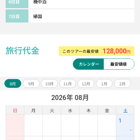
6日目
機中泊
環境で滞在できます。
パブストリートやナイトマーケットへも徒歩
7日目
帰国
圏内です。
全室プライベートバルコニー付き、南国の風
を感じながらゆったりした時間を過ごせそう
◎
旅行代金
128,000
このツアーの最安値
円
※部屋カテゴリーやホテルのアレンジも可能
です。
カレンダー
最安値順
～～旅のアレンジ自由自在～～
8月
9月
10月
11月
12月
1月
2月
アンコールワット遺跡やベンメリア観光のオ
2026年 08月
プショナルツアーや、ベトナムなどとの周遊
アレンジも可能です。
日
月
火
水
木
金
土
お気軽にスタッフまでご相談ください！
1
ー