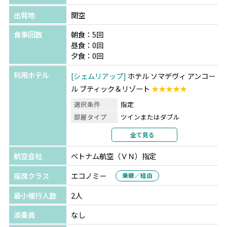
出発地
関空
食事回数
朝食：5回
昼食：0回
夕食：0回
利用ホテル
シェムリアップ
ホテル ソマデヴィ アンコー
ル ブティック＆リゾート
★★★★★
選択条件
指定
部屋タイプ
ツインまたはダブル
利用形態
2名1室利用
全て見る
部屋カテゴリ
指定なし
航空会社
ベトナム航空（ＶＮ）指定
座席クラス
エコノミー
乗継／経由
最小催行人数
2人
添乗員
なし