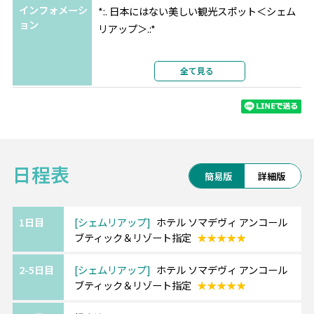
インフォメーシ
*:. 日本にはない美しい観光スポット＜シェム
ョン
リアップ＞.:*
大自然に囲まれた素晴らしい遺跡群がある街
全て見る
で、
有名なアンコールワットは1992年に世界遺産
に登録されており必見です。
朝日で池に映る逆さアンコールは幻想的…★
日程表
また、プノンバケン寺院は夕日が綺麗に見え
簡易版
詳細版
るスポットとして人気です。
1日目
シェムリアップ
ホテル ソマデヴィ アンコール
ブティック＆リゾート指定
★★★★★
■ホテル ソマデヴィ アンコール ブティック＆
リゾート
2-5日目
シェムリアップ
ホテル ソマデヴィ アンコール
木材を上手く組み合わせたモダンな外観が印
ブティック＆リゾート指定
★★★★★
象的な5ッ星ホテル。
大通りから1本入った場所にあり、落ち着いた