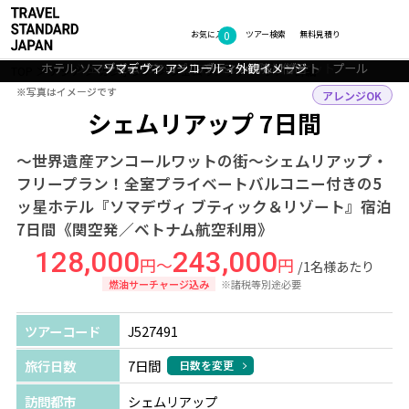
0
フォトギャラリー
お気に入り
ツアー検索
無料見積り
ホテル ソマデヴィ アンコール ブティック＆リゾート プール
シェムリアップ：アンコールワットのサンセット
ソマデヴィ アンコール：外観イメージ
シェムリアップ：バイヨン寺院と僧侶
TOP
アジア
カンボジア
シェムリアップ
ツアー詳細
※写真はイメージです
※写真はイメージです
アレンジOK
シェムリアップ 7日間
～世界遺産アンコールワットの街～シェムリアップ・
フリープラン！全室プライベートバルコニー付きの5
ッ星ホテル『ソマデヴィ ブティック＆リゾート』宿泊
7日間《関空発／ベトナム航空利用》
128,000
243,000
円～
円
/1名様あたり
燃油サーチャージ込み
※諸税等別途必要
ツアーコード
J527491
旅行日数
7日間
日数を変更
訪問都市
シェムリアップ