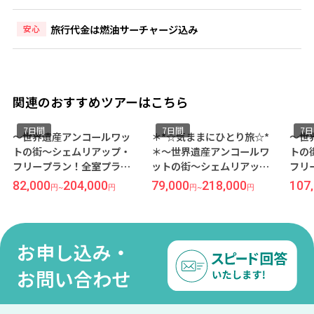
旅行代金は燃油サーチャージ込み
安心
関連のおすすめツアーはこちら
7日間
7日間
7
～世界遺産アンコールワッ
＊*☆気ままにひとり旅☆*
～世
トの街～シェムリアップ・
＊～世界遺産アンコールワ
トの
フリープラン！全室プライ
ットの街～シェムリアッ
フリ
ベートバルコニー付きの5ッ
プ・フリープラン！日本語
ーケ
82,000
204,000
79,000
218,000
107
円
~
円
円
~
円
星ホテル『ソマデヴィ ブテ
スタッフ常駐で安心！コス
ダン
ィック＆リゾート』宿泊 7日
パも立地も抜群な隠れ家ホ
ザイ
間《関空発／ベトジェット
テル『ザ コッカトゥ ネイチ
アヴ
利用》●受託手荷物20KG込
ャー リゾート＆スパ』宿泊
7日
お申し込み・
み●
7日間《成田発／ベトジェッ
ト利
ト利用》●受託手荷物20KG
込み
お問い合わせ
込み●