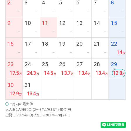
2
3
4
5
6
7
8
ー
ー
ー
ー
ー
ー
ー
9
10
11
12
13
14
15
ー
ー
ー
ー
ー
ー
ー
16
17
18
19
20
21
22
14
ー
ー
ー
ー
ー
ー
23
24
25
26
27
28
29
17.5
24.3
14.5
13.7
13.4
13.4
12.8
最
30
31
安
12.9
13.4
○
…月内の最安値
大人お1人様代金 (2～3名1室利用) 単位:円
出発日:2026年8月22日～2027年2月24日