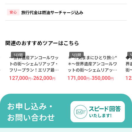
旅行代金は燃油サーチャージ込み
安心
関連のおすすめツアーはこちら
5日間
5日間
5
～世界遺産アンコールワッ
＊*☆気ままにひとり旅☆*
◆気
トの街～シェムリアップ・
＊～世界遺産アンコールワ
界遺
フリープラン！エリア最大
ットの街～シェムリアッ
街～
級のプールでリゾート気分
プ・フリープラン！街の中
ープ
127,000
262,000
171,000
350,000
123
円
~
円
円
~
円
を満喫『ソフィテル プーキ
心で優雅に滞在できる5ッ星
在が
ートラー』宿泊 5日間《成田
ホテル『パーク ハイアット
『ア
発／ベトジェット利用》●
シェムリアップ』宿泊 5日間
テル
受託手荷物20KG込み●
《成田発／ベトジェット利
ベト
お申し込み・
用》●受託手荷物20KG込み
●
お問い合わせ