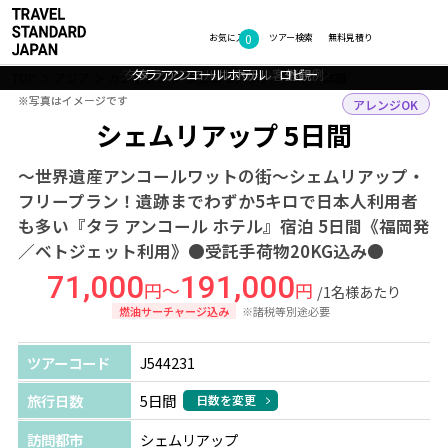
0
フォトギャラリー
お気に入り
ツアー検索
無料見積り
タラ アンコール ホテル レストラン
タラ アンコール ホテル 客室一例
タラ アンコール ホテル ロビー
タラ アンコール ホテル プール
タラ アンコール ホテル 外観
TOP
アジア
カンボジア
シェムリアップ
ツアー詳細
※写真はイメージです
※写真はイメージです
アレンジOK
シェムリアップ 5日間
～世界遺産アンコールワットの街～シェムリアップ・
フリープラン！遺跡までわずか5キロで日本人利用者
も多い『タラ アンコール ホテル』宿泊 5日間《福岡発
／ベトジェット利用》●受託手荷物20KG込み●
71,000
191,000
円～
円
/1名様あたり
燃油サーチャージ込み
※諸税等別途必要
ツアーコード
J544231
旅行日数
5日間
日数を変更
訪問都市
シェムリアップ