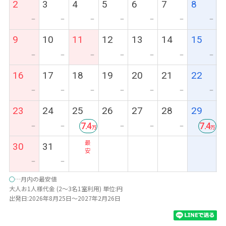
2
3
4
5
6
7
8
ー
ー
ー
ー
ー
ー
ー
9
10
11
12
13
14
15
ー
ー
ー
ー
ー
ー
ー
16
17
18
19
20
21
22
ー
ー
ー
ー
ー
ー
ー
23
24
25
26
27
28
29
7.4
7.4
ー
ー
ー
ー
ー
最
最
30
31
安
安
ー
ー
○
…月内の最安値
大人お1人様代金 (2～3名1室利用) 単位:円
出発日:2026年8月25日～2027年2月26日