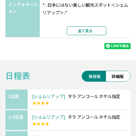
インフォメーシ
*:. 日本にはない美しい観光スポット＜シェム
ョン
リアップ＞.:*
大自然に囲まれた素晴らしい遺跡群がある街
全て見る
で、
有名なアンコールワットは1992年に世界遺産
に登録されており必見です。
朝日で池に映る逆さアンコールは幻想的…★
日程表
また、プノンバケン寺院は夕日が綺麗に見え
簡易版
詳細版
るスポットとして人気です。
1日目
シェムリアップ
タラ アンコール ホテル指定
★★★★
■タラ アンコール ホテル
宮殿のような優美な佇まいが印象的な4ッ星ホ
2-3日目
シェムリアップ
タラ アンコール ホテル指定
テル。
★★★★
アンコールワットへ続く道沿いに位置し、遺
跡までわずか5キロ。