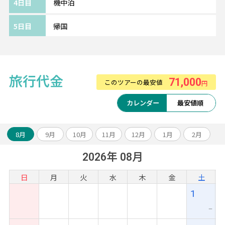
4日目
機中泊
遺跡観光の拠点におすすめのホテルです。
手ごろな価格でありながら、プールやスパ、
5日目
帰国
料理教室や遺跡ツアーなどのアクティビティも
揃っています。
日本人の利用者が多い点も安心です◎
※部屋カテゴリーやホテルのアレンジも可能
旅行代金
71,000
このツアーの最安値
円
です。
カレンダー
最安値順
～～旅のアレンジ自由自在～～
アンコールワット遺跡やベンメリア観光のオ
8月
9月
10月
11月
12月
1月
2月
プショナルツアーや、ベトナムなどとの周遊
2026年 08月
アレンジも可能です。
お気軽にスタッフまでご相談ください！
日
月
火
水
木
金
土
1
ー