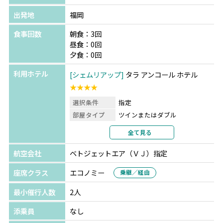
出発地
福岡
食事回数
朝食：3回
昼食：0回
夕食：0回
利用ホテル
シェムリアップ
タラ アンコール ホテル
★★★★
選択条件
指定
部屋タイプ
ツインまたはダブル
利用形態
2名1室利用
全て見る
部屋カテゴリ
指定なし
航空会社
ベトジェットエア（ＶＪ）指定
座席クラス
エコノミー
乗継／経由
最小催行人数
2人
添乗員
なし