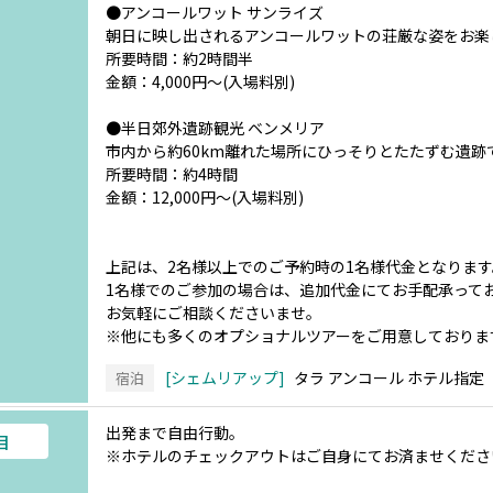
●アンコールワット サンライズ
朝日に映し出されるアンコールワットの荘厳な姿をお楽
所要時間：約2時間半
金額：4,000円～(入場料別)
●半日郊外遺跡観光 ベンメリア
市内から約60km離れた場所にひっそりとたたずむ遺
所要時間：約4時間
金額：12,000円～(入場料別)
上記は、2名様以上でのご予約時の1名様代金となります
1名様でのご参加の場合は、追加代金にてお手配承って
お気軽にご相談くださいませ。
※他にも多くのオプショナルツアーをご用意しておりま
シェムリアップ
タラ アンコール ホテル指定
宿泊
出発まで自由行動。
目
※ホテルのチェックアウトはご自身にてお済ませくださ