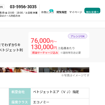
03-5956-3035
無料
0
お気に入り
閲覧履歴
マイページ
無料見積り
間:
月-金 10:00‐18:00／土日祝 休業
日はメール対応のみ
アレンジOK
76,000
円～
でわずか5キ
130,000
円
/1名様あたり
ベトジェット利
燃油サーチャージ込み
※諸税等別途必要
フォトギャラリー
※写真はイメージです
航空会社
ベトジェットエア（ＶＪ）指定
座席クラス
エコノミー