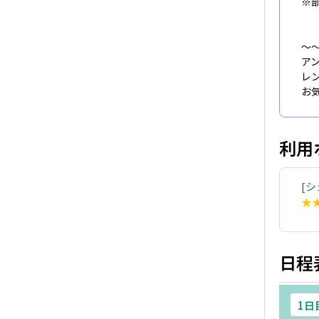
※
～
ア
レ
お
利用
シ
★
日程
1日