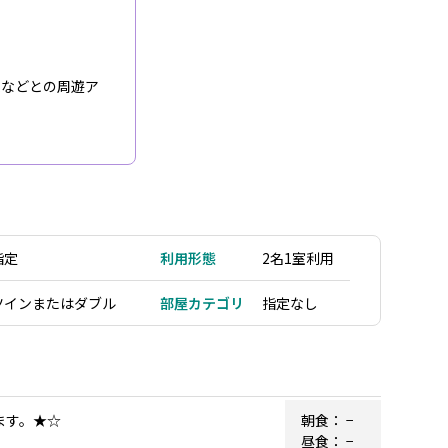
ムなどとの周遊ア
指定
利用形態
2名1室利用
ツインまたはダブル
部屋カテゴリ
指定なし
ます。★☆
朝食：
−
昼食：
−