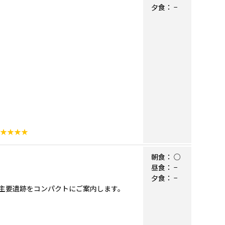
夕食：
−
★★★★
朝食：
○
昼食：
−
夕食：
−
主要遺跡をコンパクトにご案内します。