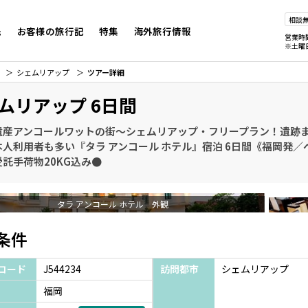
相談
先
お客様の旅行記
特集
海外旅行情報
営業時
※土曜
シェムリアップ
ツアー詳細
ムリアップ 6日間
遺産アンコールワットの街～シェムリアップ・フリープラン！遺跡ま
人利用者も多い『タラ アンコール ホテル』宿泊 6日間《福岡発／
託手荷物20KG込み●
タラ アンコール ホテル 外観
条件
コード
J544234
訪問都市
シェムリアップ
福岡