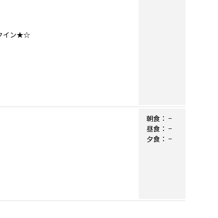
クイン★☆
朝食：
−
昼食：
−
夕食：
−