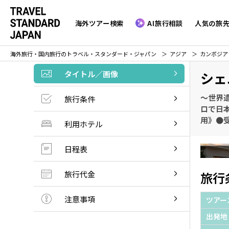
海外ツアー検索
AI旅行相談
人気の旅
海外旅行・国内旅行のトラベル・スタンダード・ジャパン
アジア
カンボジア
タイトル／画像
シェ
～世界
旅行条件
ロで日本
用》●受
利用ホテル
日程表
旅行代金
旅行
注意事項
ツアー
出発地