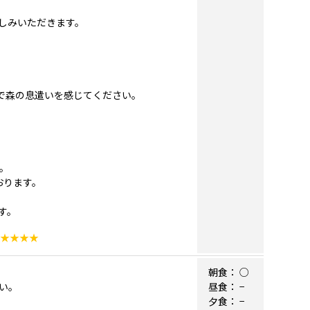
しみいただきます。
跡で森の息遣いを感じてください。
。
おります。
す。
★★★★
朝食：
○
い。
昼食：
−
夕食：
−