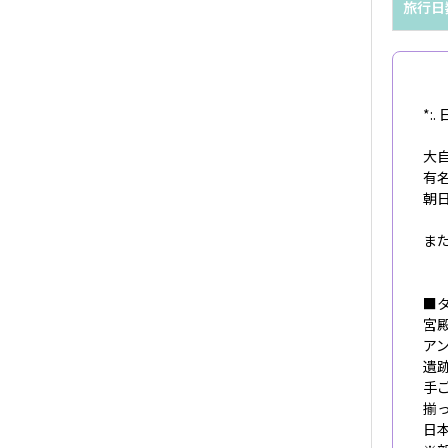
旅行日
*:
大
有
朝
ま
■タ
宮
ア
遺
手
揃
日