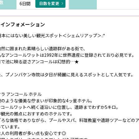
数
6日間
日数を変更
インフォメーション
. 日本にはない美しい観光スポット＜シェムリアップ＞.:*
自然に囲まれた素晴らしい遺跡群がある街で、
名なアンコールワットは1992年に世界遺産に登録されており必見です。
日で池に映る逆さアンコールは幻想的…★
た、プノンバケン寺院は夕日が綺麗に見えるスポットとして人気です。
ラ アンコール ホテル
殿のような優美な佇まいが印象的な4ッ星ホテル。
ンコールワットへ続く道沿いに位置し、遺跡までわずか5キロ。
跡観光の拠点におすすめのホテルです。
ごろな価格でありながら、プールやスパ、料理教室や遺跡ツアーなどのア
っています。
本人の利用者が多い点も安心です◎