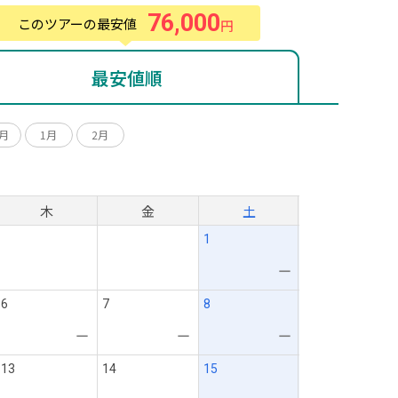
76,000
このツアーの最安値
円
最安値順
2月
1月
2月
月
木
金
土
1
ー
6
7
8
ー
ー
ー
13
14
15