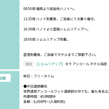
08:55頃 福岡より経由地ハノイへ。
12:25頃 ハノイ到着後、ご自身にてお乗り継ぎ。
16:20頃 ハノイより空路シェムリアップへ。
18:05頃 シェムリアップ到着。
空港到着後、ご自身でホテルまでご移動下さい。
シェムリアップ
タラ アンコール ホテル指定
宿泊
終日：フリータイム
4日目
●半日遺跡観光
世界遺産アンコールワット遺跡群の中でも、最も有名な
所要時間：約3時間半
金額：6,000円～(入場料別)