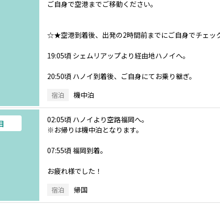
ご自身で空港までご移動ください。
☆★空港到着後、出発の2時間前までにご自身でチェッ
19:05頃 シェムリアップより経由地ハノイへ。
20:50頃 ハノイ到着後、ご自身にてお乗り継ぎ。
機中泊
宿泊
02:05頃 ハノイより空路福岡へ。
目
※お帰りは機中泊となります。
07:55頃 福岡到着。
お疲れ様でした！
帰国
宿泊