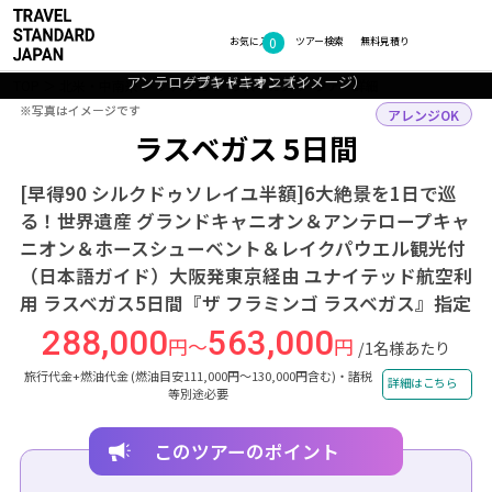
0
フォトギャラリー
お気に入り
ツアー検索
無料見積り
アンテロープキャニオン（イメージ）
グランドキャニオン
グランドキャニオン
ホースシューベンド
レイクパウエル
TOP
北米・中南米
アメリカ
ラスベガス
ツアー詳細
※写真はイメージです
※写真はイメージです
アレンジOK
ラスベガス 5日間
[早得90 シルクドゥソレイユ半額]6大絶景を1日で巡
る！世界遺産 グランドキャニオン＆アンテロープキャ
ニオン＆ホースシューベント＆レイクパウエル観光付
（日本語ガイド）大阪発東京経由 ユナイテッド航空利
用 ラスベガス5日間『ザ フラミンゴ ラスベガス』指定
288,000
563,000
円～
円
/1名様あたり
旅行代金+燃油代金 (燃油目安111,000円～130,000円含む)・諸税
詳細はこちら
等別途必要
このツアーのポイント