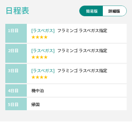
対象：パス所有者＋同行の大人3名（16歳以
日程表
上）まで
簡易版
詳細版
価格：$250
購入方法：Recreation.gov モバイルアプリ
1日目
ラスベガス
フラミンゴ ラスベガス指定
★★★★
2日目
ラスベガス
フラミンゴ ラスベガス指定
★★★★
3日目
ラスベガス
フラミンゴ ラスベガス指定
★★★★
4日目
機中泊
5日目
帰国