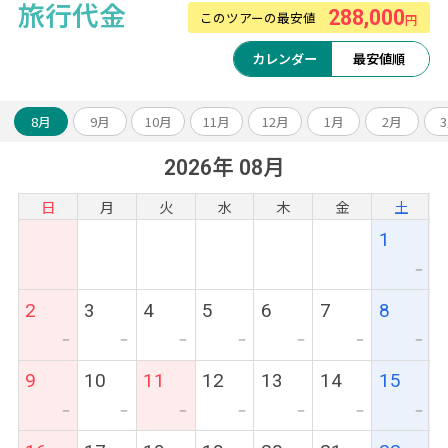
旅行代金
288,000
このツアーの最安値
円
カレンダー
最安値順
8月
9月
10月
11月
12月
1月
2月
2026年 08月
日
月
火
水
木
金
土
1
ー
2
3
4
5
6
7
8
ー
ー
ー
ー
ー
ー
ー
9
10
11
12
13
14
15
ー
ー
ー
ー
ー
ー
ー