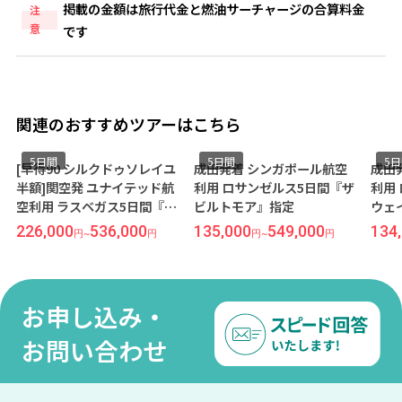
掲載の金額は旅行代金と燃油サーチャージの合算料金
注
意
です
関連のおすすめツアーはこちら
間
5日間
5日間
90 シルクドゥソレイユ
成田発着 シンガポール航空
成田発着 シン
関空発 ユナイテッド航
利用 ロサンゼルス5日間『ザ
利用 ロサンゼ
 ラスベガス5日間『サ
ビルトモア』指定
ウェイファーラ
サーカス ホテル＆カ
ウン』指定
000
536,000
135,000
549,000
134,000
5
円
~
円
円
~
円
円
~
』指定
お申し込み・
お問い合わせ