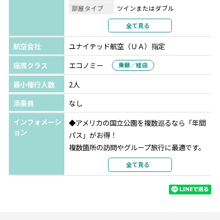
数十もの渓谷で形成された土地にダムを建設し、30㎞にも
部屋タイプ
ツインまたはダブル
なる湖ができあがりました。
利用形態
2名1室利用
全て見る
部屋カテゴリ
部屋指定なし
⑤ルート66
航空会社
ユナイテッド航空（ＵＡ）指定
シカゴからカリフォルニアまで続く、アメリカの発展を支
座席クラス
エコノミー
乗継／経由
えた大陸横断道路。
最小催行人数
2人
⑥途中星空観賞やダイナソートラックで恐竜の足跡化石見
添乗員
なし
学も！
インフォメーシ
◆アメリカの国立公園を複数巡るなら「年間
ョン
パス」がお得！
複数箇所の訪問やグループ旅行に最適です。
ご不明な点がございましたらお気軽にお問い
全て見る
合わせください。
内容：米国非居住者向けの国立公園入場料（1
人100ドル）が免除