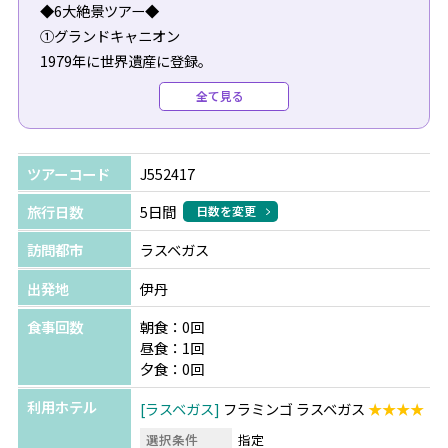
◆6大絶景ツアー◆
①グランドキャニオン
1979年に世界遺産に登録。
世界の国立公園の中でも圧倒的なスケールと自然の雄大さ
全て見る
を感じることができます。
②アンテロープキャニオン
ツアーコード
J552417
鉄砲水で岩が削られてできた洞窟のような場所で、赤い岩
肌が波のようにうねる様は芸術作品のように美しいです。
旅行日数
5日間
日数を変更
訪問都市
ラスベガス
③ホースシューベント
岩の形が馬の蹄鉄の形に似ていることからそう呼ばれてい
出発地
伊丹
ます。
食事回数
朝食：0回
長い年月をかけ作り出された自然の景色は美しく壮大で
昼食：1回
す。
夕食：0回
利用ホテル
ラスベガス
フラミンゴ ラスベガス
★★★★
➃レイクパウエル
全米で2番目に大きな人口湖。
選択条件
指定