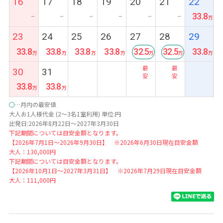
16
17
18
19
20
21
22
33.8
ー
ー
ー
ー
ー
ー
23
24
25
26
27
28
29
33.8
33.8
33.8
33.8
32.5
32.5
33.8
最
最
30
31
安
安
33.8
33.8
○
…月内の最安値
大人お1人様代金 (2～3名1室利用) 単位:円
出発日:2026年8月22日～2027年3月30日
下記期間については目安金額となります。
【2026年7月1日～2026年9月30日】 ※2026年6月30日現在目安金額
大人：130,000円
下記期間については目安金額となります。
【2026年10月1日～2027年3月31日】 ※2026年7月29日現在目安金額
大人：111,000円