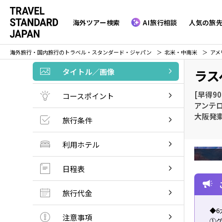
海外ツアー検索
AI旅行相談
人気の旅
海外旅行・国内旅行のトラベル・スタンダード・ジャパン
北米・中南米
アメ
タイトル／画像
ラス
[早得9
コースポイント
アンテ
大阪発東
旅行条件
利用ホテル
日程表
旅行代金
◆6
注意事項
①