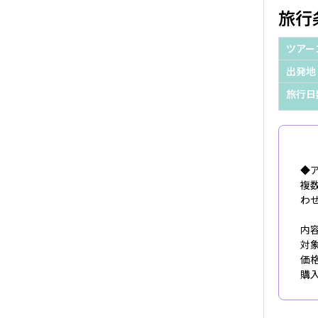
旅行
ツアー
出発地
旅行日
◆
複
わ
内
対
価格
購入