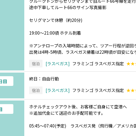
クルークトンからセリグマンまで旧ルート66号線を走
途中下車してルート66のサイン写真撮影
セリグマンで休憩（約20分)
19:00～21:00頃 ホテル到着
※アンテロープの入場時間によって、ツアー行程が逆回
出発は4時-5時頃、ラスベガス帰着は22時頃が目安にな
ラスベガス
フラミンゴ ラスベガス指定
★★
宿泊
終日：自由行動
4日目
ラスベガス
フラミンゴ ラスベガス指定
★★
宿泊
ホテルチェックアウト後、お客様ご自身にて空港へ
目
※追加代金にて送迎のお手配可能です。
05:45～07:40(予定) ラスベガス発（飛行機／アメ