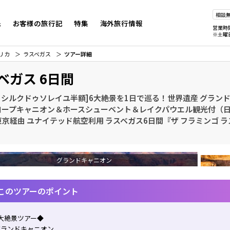
相談
先
お客様の旅行記
特集
海外旅行情報
営業時
※土曜
リカ
ラスベガス
ツアー詳細
ベガス 6日間
0 シルクドゥソレイユ半額]6大絶景を1日で巡る！世界遺産 グラン
ロープキャニオン＆ホースシューベント＆レイクパウエル観光付（
京経由 ユナイテッド航空利用 ラスベガス6日間『ザ フラミンゴ 
グランドキャニオン
このツアーのポイント
大絶景ツアー◆
グランドキャニオン