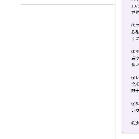
19
世
②
鉄
う
③
岩
長
➃
全
数
⑤ル
シ
⑥