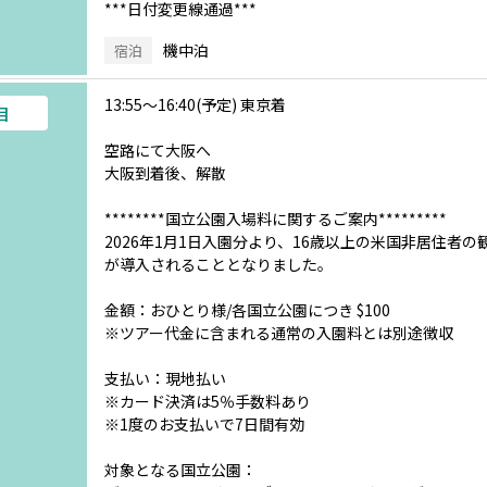
***日付変更線通過***
機中泊
宿泊
13:55～16:40(予定) 東京着
目
空路にて大阪へ
大阪到着後、解散
********国立公園入場料に関するご案内*********
2026年1月1日入園分より、16歳以上の米国非居住者
が導入されることとなりました。
金額：おひとり様/各国立公園につき $100
※ツアー代金に含まれる通常の入園料とは別途徴収
支払い：現地払い
※カード決済は5％手数料あり
※1度のお支払いで7日間有効
対象となる国立公園：