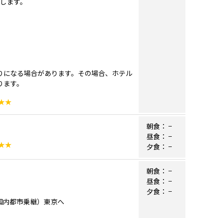
行します。
りになる場合があります。その場合、ホテル
ります。
★★
朝食：
−
昼食：
−
★★
夕食：
−
朝食：
−
昼食：
−
夕食：
−
リカ国内都市乗継）東京へ