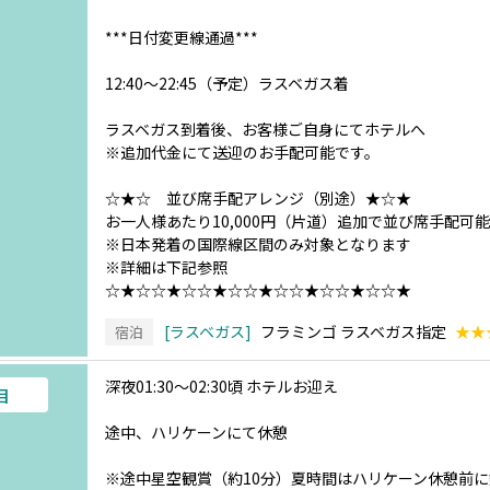
***日付変更線通過***
12:40～22:45（予定）ラスベガス着
ラスベガス到着後、お客様ご自身にてホテルへ
※追加代金にて送迎のお手配可能です。
☆★☆ 並び席手配アレンジ（別途）★☆★
お一人様あたり10,000円（片道）追加で並び席手配可能
※日本発着の国際線区間のみ対象となります
※詳細は下記参照
☆★☆☆★☆☆★☆☆★☆☆★☆☆★☆☆★
ラスベガス
フラミンゴ ラスベガス指定
★★
宿泊
深夜01:30～02:30頃 ホテルお迎え
目
途中、ハリケーンにて休憩
※途中星空観賞（約10分）夏時間はハリケーン休憩前