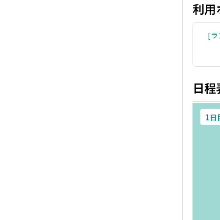
利用
ラ
日程
1日