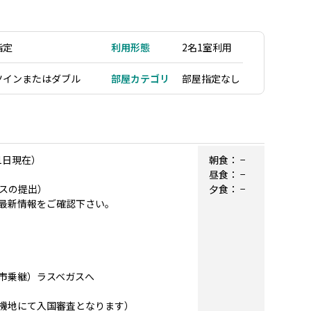
指定
利用形態
2名1室利用
ツインまたはダブル
部屋カテゴリ
部屋指定なし
1日現在）
朝食：
−
昼食：
−
スの提出）
夕食：
−
最新情報をご確認下さい。
内都市乗継）ラスベガスへ
機地にて入国審査となります）