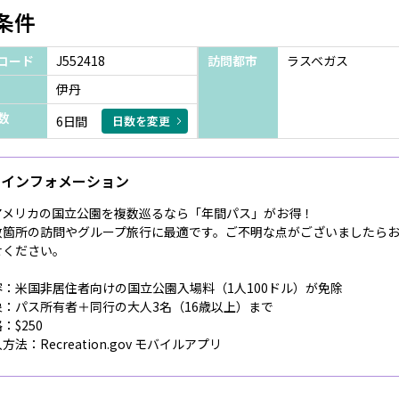
条件
コード
J552418
訪問都市
ラスベガス
伊丹
数
6日間
日数を変更
インフォメーション
アメリカの国立公園を複数巡るなら「年間パス」がお得！
数箇所の訪問やグループ旅行に最適です。ご不明な点がございましたら
せください。
容：米国非居住者向けの国立公園入場料（1人100ドル）が免除
象：パス所有者＋同行の大人3名（16歳以上）まで
：$250
方法：Recreation.gov モバイルアプリ