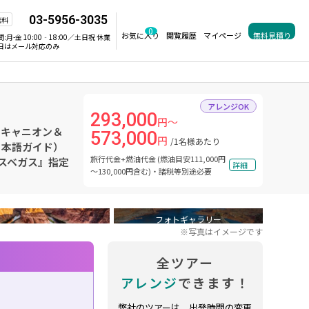
03-5956-3035
無料
0
お気に入り
閲覧履歴
マイページ
無料見積り
間:
月-金 10:00‐18:00／土日祝 休業
日はメール対応のみ
アレンジOK
293,000
円～
ドキャニオン＆
573,000
円
/1名様あたり
日本語ガイド）
旅行代金+燃油代金 (燃油目安111,000円
ラスベガス』指定
詳細
～130,000円含む)・諸税等別途必要
フォトギャラリー
※写真はイメージです
全ツアー
アレンジ
できます！
弊社のツアーは、出発時間の変更