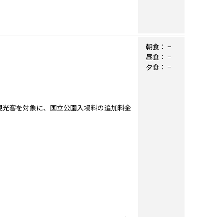
朝食：
−
昼食：
−
夕食：
−
の観光客を対象に、国立公園入場料の追加料金