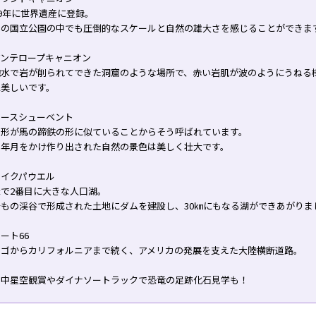
79年に世界遺産に登録。
界の国立公園の中でも圧倒的なスケールと自然の雄大さを感じることができま
アンテロープキャニオン
砲水で岩が削られてできた洞窟のような場所で、赤い岩肌が波のようにうねる
に美しいです。
ホースシューベント
の形が馬の蹄鉄の形に似ていることからそう呼ばれています。
い年月をかけ作り出された自然の景色は美しく壮大です。
レイクパウエル
米で2番目に大きな人口湖。
十もの渓谷で形成された土地にダムを建設し、30㎞にもなる湖ができあがりま
ート66
カゴからカリフォルニアまで続く、アメリカの発展を支えた大陸横断道路。
途中星空観賞やダイナソートラックで恐竜の足跡化石見学も！