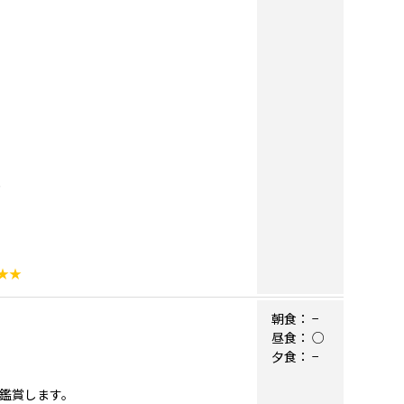
★★
朝食：
−
昼食：
○
夕食：
−
に鑑賞します。