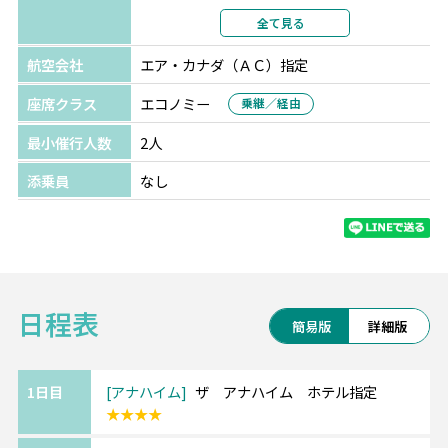
利用形態
2名1室利用
全て見る
部屋カテゴリ
航空会社
エア・カナダ（ＡＣ）指定
座席クラス
エコノミー
乗継／経由
最小催行人数
2人
添乗員
なし
日程表
簡易版
詳細版
1日目
アナハイム
ザ アナハイム ホテル指定
★★★★