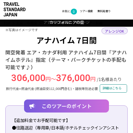
0
フォトギャラリー
お気に入り
ツアー検索
無料見積り
アナハイムの街 イメージ
アナハイムへようこそ
アナハイムへようこそ
アナハイムの夕暮れ
カリフォルニアの空
TOP
北米・中南米
アメリカ
アナハイム
ツアー詳細
※写真はイメージです
※写真はイメージです
アレンジOK
アナハイム 7日間
関空発着 エア・カナダ利用 アナハイム7日間『アナハ
イムホテル』指定（テーマ・パークチケットの手配も
可能です♪）
306,000
376,000
円～
円
/1名様あたり
詳細はこちら
旅行代金+燃油代金 (燃油目安112,000円含む)・諸税等別途必要
このツアーのポイント
【追加料金でお手配可能です】
●往路送迎（専用車/日本語/ホテルチェックインアシスト