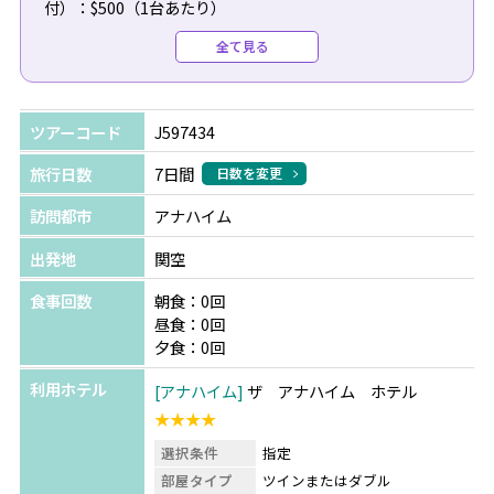
付）：$500（1台あたり）
●復路送迎（専用車/日本語/空港チェックインアシスト
全て見る
付）：$490（1台あたり）
＼今だけの特典！／
ツアーコード
J597434
ディズニーランド・リゾート テーマ・パークチケットをご
購入の方へ
旅行日数
7日間
日数を変更
パーク内やキャラクターダイニングでご利用いただけるギ
訪問都市
アナハイム
フトカードをプレゼント！
※テーマ・パークチケット料金は日程により異なります。
出発地
関空
詳細はお問合せください。
食事回数
朝食：0回
昼食：0回
夕食：0回
利用ホテル
アナハイム
ザ アナハイム ホテル
★★★★
選択条件
指定
部屋タイプ
ツインまたはダブル