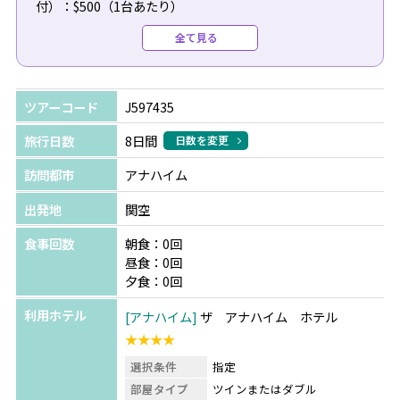
付）：$500（1台あたり）
●復路送迎（専用車/日本語/空港チェックインアシスト
全て見る
付）：$490（1台あたり）
＼今だけの特典！／
ツアーコード
J597435
ディズニーランド・リゾート テーマ・パークチケットをご
購入の方へ
旅行日数
8日間
日数を変更
パーク内やキャラクターダイニングでご利用いただけるギ
訪問都市
アナハイム
フトカードをプレゼント！
※テーマ・パークチケット料金は日程により異なります。
出発地
関空
詳細はお問合せください。
食事回数
朝食：0回
昼食：0回
夕食：0回
利用ホテル
アナハイム
ザ アナハイム ホテル
★★★★
選択条件
指定
部屋タイプ
ツインまたはダブル