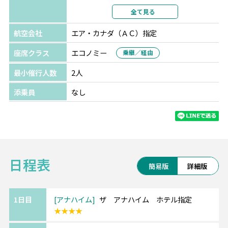
利用形態
2名1室利用
全て見る
部屋カテゴリ
航空会社
エア・カナダ（ＡＣ）指定
座席クラス
エコノミー
乗継／経由
最小催行人数
2人
添乗員
なし
日程表
簡易版
詳細版
1日目
アナハイム
ザ アナハイム ホテル指定
★★★★