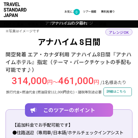
0
フォトギャラリー
お気に入り
ツアー検索
無料見積り
アナハイムの街 イメージ
アナハイムへようこそ
カリフォルニアの空
アナハイムの夕暮れ
TOP
北米・中南米
アメリカ
アナハイム
ツアー詳細
※写真はイメージです
※写真はイメージです
アレンジOK
アナハイム 8日間
関空発着 エア・カナダ利用 アナハイム8日間『アナハ
イムホテル』指定（テーマ・パークチケットの手配も
可能です♪）
314,000
461,000
円～
円
/1名様あたり
詳細はこちら
旅行代金+燃油代金 (燃油目安112,000円含む)・諸税等別途必要
このツアーのポイント
【追加料金でお手配可能です】
●往路送迎（専用車/日本語/ホテルチェックインアシスト