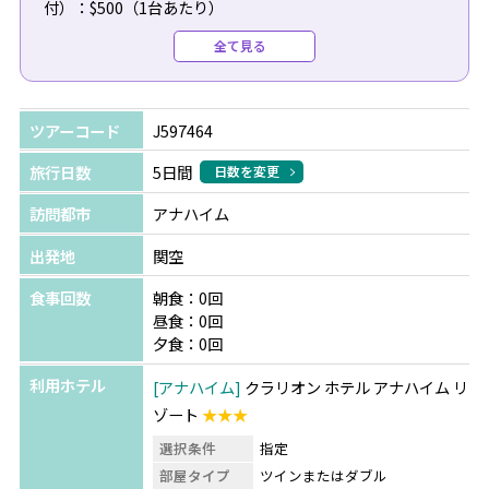
付）：$500（1台あたり）
●復路送迎（専用車/日本語/空港チェックインアシスト
全て見る
付）：$490（1台あたり）
＼今だけの特典！／
ツアーコード
J597464
ディズニーランド・リゾート テーマ・パークチケットをご
購入の方へ
旅行日数
5日間
日数を変更
パーク内やキャラクターダイニングでご利用いただけるギ
訪問都市
アナハイム
フトカードをプレゼント！
※テーマ・パークチケット料金は日程により異なります。
出発地
関空
詳細はお問合せください。
食事回数
朝食：0回
昼食：0回
夕食：0回
利用ホテル
アナハイム
クラリオン ホテル アナハイム リ
ゾート
★★★
選択条件
指定
部屋タイプ
ツインまたはダブル