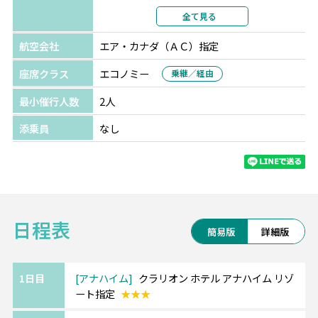
利用形態
2名1室利用
全て見る
部屋カテゴリ
航空会社
エア・カナダ（ＡＣ）指定
座席クラス
エコノミー
乗継／経由
最小催行人数
2人
添乗員
なし
日程表
簡易版
詳細版
1日目
アナハイム
クラリオン ホテル アナハイム リゾ
ート指定
★★★