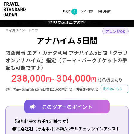
0
フォトギャラリー
お気に入り
ツアー検索
無料見積り
アナハイムの街 イメージ
アナハイムの街 イメージ
アナハイムへようこそ
アナハイムの夕暮れ
カリフォルニアの空
TOP
北米・中南米
アメリカ
アナハイム
ツアー詳細
※写真はイメージです
※写真はイメージです
アレンジOK
アナハイム 5日間
関空発着 エア・カナダ利用 アナハイム5日間『クラリ
オンアナハイム』指定（テーマ・パークチケットの手
配も可能です♪）
238,000
304,000
円～
円
/1名様あたり
詳細はこちら
旅行代金+燃油代金 (燃油目安112,000円含む)・諸税等別途必要
このツアーのポイント
【追加料金でお手配可能です】
●往路送迎（専用車/日本語/ホテルチェックインアシスト