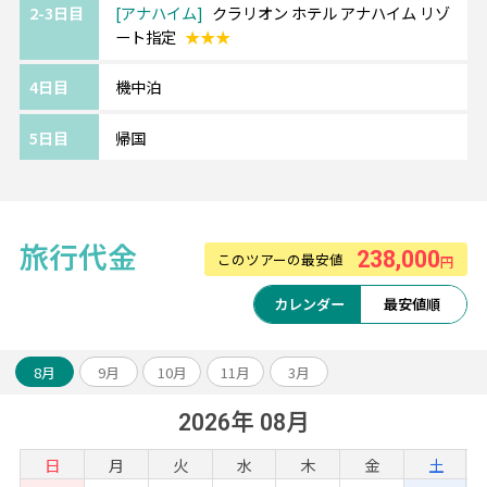
2-3日目
アナハイム
クラリオン ホテル アナハイム リゾ
ート指定
★★★
4日目
機中泊
5日目
帰国
旅行代金
238,000
このツアーの最安値
円
カレンダー
最安値順
8月
9月
10月
11月
3月
2026年 08月
日
月
火
水
木
金
土