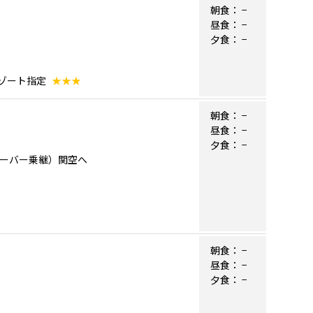
朝食：
−
昼食：
−
夕食：
−
リゾート指定
★★★
朝食：
−
昼食：
−
夕食：
−
ンクーバー乗継）関空へ
朝食：
−
昼食：
−
夕食：
−