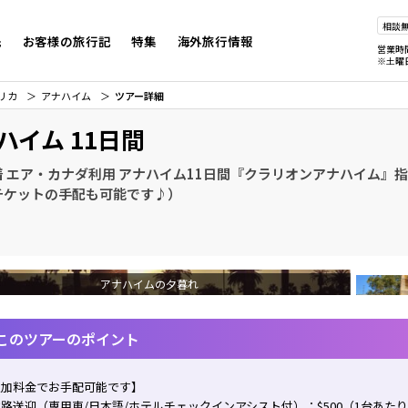
相談
先
お客様の旅行記
特集
海外旅行情報
営業時
※土曜
リカ
アナハイム
ツアー詳細
ハイム 11日間
着 エア・カナダ利用 アナハイム11日間『クラリオンアナハイム』
チケットの手配も可能です♪）
アナハイムの夕暮れ
このツアーのポイント
追加料金でお手配可能です】
路送迎（専用車/日本語/ホテルチェックインアシスト付）：$500（1台あた