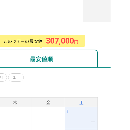
307,000
このツアーの最安値
円
最安値順
1月
3月
月
木
金
土
1
ー