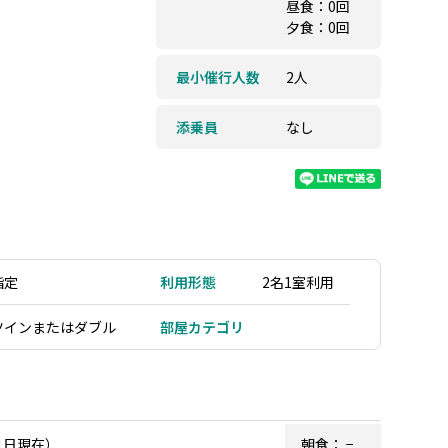
昼食：0回
夕食：0回
最小催行人数
2人
添乗員
なし
指定
利用形態
2名1室利用
ツインまたはダブル
部屋カテゴリ
1日現在）
朝食：
−