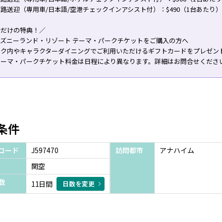
路送迎（専用車/日本語/空港チェックインアシスト付）：$490（1台あたり）
今だけの特典！／
ィズニーランド・リゾート テーマ・パークチケットをご購入の方へ
ーク内やキャラクターダイニングでご利用いただけるギフトカードをプレゼン
テーマ・パークチケット料金は日程により異なります。詳細はお問合せくださ
条件
コード
J597470
訪問都市
アナハイム
関空
数
11日間
日数を変更