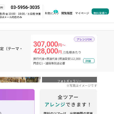
03-5956-3035
無料
0
お気に入り
閲覧履歴
マイページ
無料見積り
間:
月-金 10:00‐18:00／土日祝 休業
日はメール対応のみ
アレンジOK
307,000
円～
指定（テーマ・
428,000
円
/1名様あたり
旅行代金+燃油代金 (燃油目安112,000
詳細
円含む)・諸税等別途必要
フォトギャラリー
※写真はイメージです
全ツアー
アレンジ
できます！
り）
弊社のツアーは、出発時間の変更