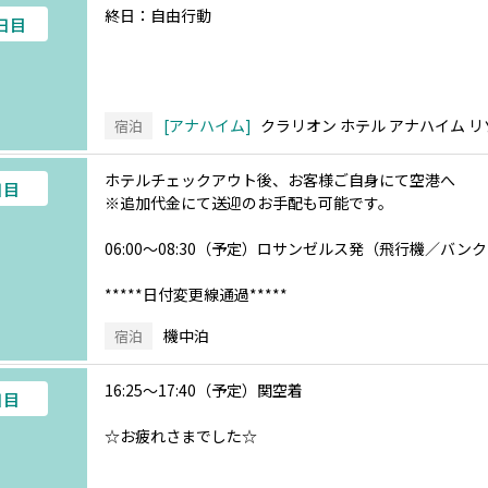
終日：自由行動
9日目
アナハイム
クラリオン ホテル アナハイム 
宿泊
ホテルチェックアウト後、お客様ご自身にて空港へ
日目
※追加代金にて送迎のお手配も可能です。
06:00～08:30（予定）ロサンゼルス発（飛行機／バ
*****日付変更線通過*****
機中泊
宿泊
16:25～17:40（予定）関空着
日目
☆お疲れさまでした☆