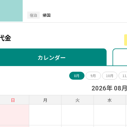
帰国
宿泊
代金
カレンダー
8月
9月
10月
1
2026年 08
日
月
火
水