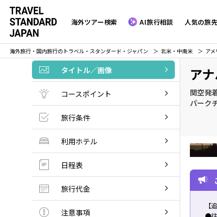
海外ツアー検索
AI旅行相談
人気の旅
海外旅行・国内旅行のトラベル・スタンダード・ジャパン
北米・中南米
アメ
タイトル／画像
アナ
関空発
コースポイント
パーク
旅行条件
利用ホテル
日程表
旅行代金
【
注意事項
●往