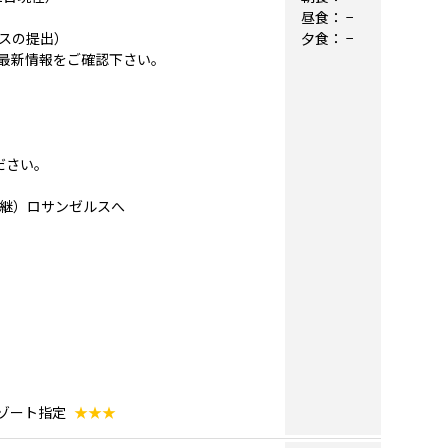
昼食：
−
スの提出）
夕食：
−
最新情報をご確認下さい。
ださい。
ー乗継）ロサンゼルスへ
リゾート指定
★★★