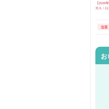
【2026
大人：112
注意
お