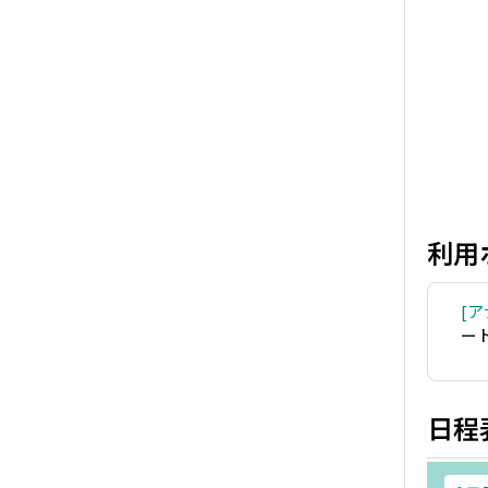
利用
ア
ー
日程