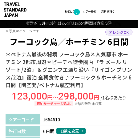
0
フォトギャラリー
お気に入り
ツアー検索
無料見積り
ホーチミン：サイゴン プリンス ホテル 客室一例
ラ メール リゾート フーコック プールイメージ
ラ メール リゾート フーコック 客室イメージ
ホーチミン：サイゴン大教会
フーコック島：風景
TOP
アジア
ベトナム
フーコック島・ホーチミン
ツアー詳細
※写真はイメージです
※写真はイメージです
アレンジOK
フーコック島／ホーチミン 6日間
＊ベトナム最後の秘境 フーコック島×人気都市 ホー
チミン 2都市周遊＊ビーチへ徒歩圏内『ラ メール リ
ゾート/2泊』＆グエンフエ通り沿い『サイゴン プリン
ス/2泊』宿泊 全朝食付き♪フーコック＆ホーチミン 6
日間【関空発/ベトナム航空利用】
123,000
298,000
円～
円
/1名様あたり
燃油サーチャージ込み
※諸税等別途必要
ツアーコード
J664610
旅行日数
6日間
日数を変更