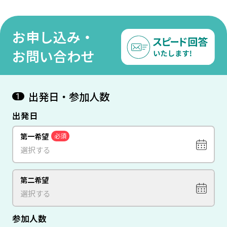
ベト
夜発/ベトジェット利用】●
ラトン』宿泊 ダナン 6日間
泊
荷
受託手荷物20KG込み●
【成田発/ベトナム航空利
用】
お申し込み・
お問い合わせ
出発日・参加人数
1
出発日
第一希望
必須
第二希望
参加人数