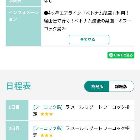
添乗員
なし
部屋カテゴリ
指定なし
インフォメーシ
●4ッ星エアライン「ベトナム航空」利用！
ョン
経由便で行く！ベトナム最後の楽園！≪フー
コック島≫
嬉しい！到着日から楽しめる、往路同日到着
全て見る
♪
●11-4月がベストシーズン♪
==============================゜
日程表
*.。.*゜
簡易版
詳細版
～ベトナム最後の秘境＆ベトナム最大の商
業都市～
*.。.*゜=============================
1日目
フーコック島
ラ メール リゾート フーコック指
定
★★★
ベトナム最大の島・フーコック島。
透明度の高いビーチや、手つかずの自然もた
2日目
フーコック島
ラ メール リゾート フーコック指
くさん残っています。
定
★★★