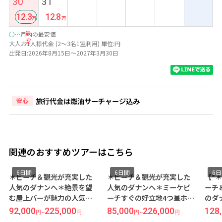
30
31
安
12.3
12.8
最
○
…月内の最安値
安
大人お1人様代金 (2～3名1室利用) 単位:円
出発日:2026年8月15日～2027年3月30日
旅行代金は燃油サーチャージ込み
安心
関連のおすすめツアーはこちら
6日間
6日間
た
＊ビーチ＆観光が充実した
【*＊直行便利用＊*】＊ビ
望
人気のダナンへ＊ミーケビ
ーチ＆観光が充実した人気
ホ
ーチすぐの好立地4つ星ホテ
のダナンへ＊絶景を望む屋
イ
ル『アラカルトダナン』宿
上バーが魅力の人気ホテル
85,000
226,000
128,000
341,000
2
円
~
円
円
~
円
3
泊 ダナン 3泊6日間【羽田 深
『フォーポイントバイシェ