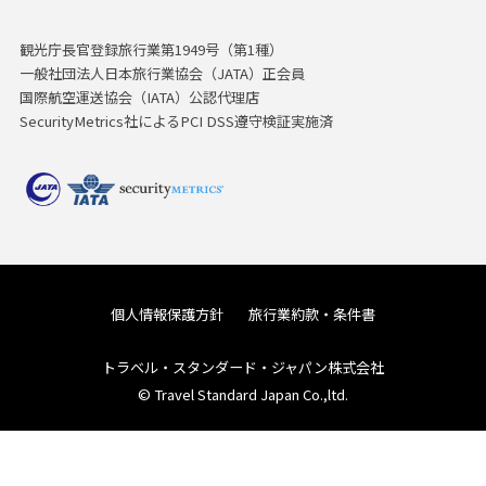
観光庁長官登録旅行業第1949号（第1種）
一般社団法人日本旅行業協会（JATA）正会員
国際航空運送協会（IATA）公認代理店
SecurityMetrics社によるPCI DSS遵守検証実施済
個人情報保護方針
旅行業約款・条件書
トラベル・スタンダード・ジャパン株式会社
© Travel Standard Japan Co.,ltd.