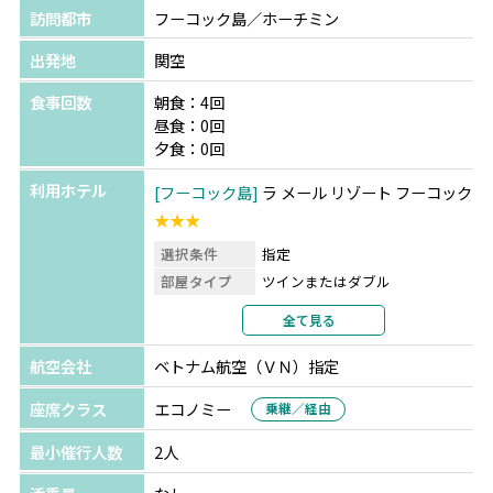
訪問都市
フーコック島／ホーチミン
出発地
関空
食事回数
朝食：4回
昼食：0回
夕食：0回
利用ホテル
フーコック島
ラ メール リゾート フーコック
★★★
選択条件
指定
部屋タイプ
ツインまたはダブル
利用形態
2名1室利用
全て見る
部屋カテゴリ
指定なし
航空会社
ベトナム航空（ＶＮ）指定
ホーチミン
サイゴン プリンス ホテル※旧ダ
クストン ホテル サイゴン
★★★★
座席クラス
エコノミー
乗継／経由
選択条件
指定
最小催行人数
2人
部屋タイプ
ツインまたはダブル
利用形態
2名1室利用