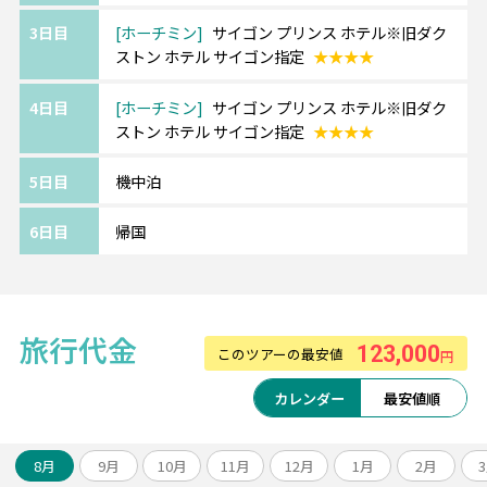
かつて「プチパリ」と呼ばれていたホーチミ
3日目
ホーチミン
サイゴン プリンス ホテル※旧ダク
ン。
ストン ホテル サイゴン指定
★★★★
アジアの街並みにコロニアル様式が溶け込
む、独特の景観が楽しめます♪
4日目
ホーチミン
サイゴン プリンス ホテル※旧ダク
ストン ホテル サイゴン指定
★★★★
《フーコック島/ラ メール リゾート フーコッ
5日目
機中泊
ク /La Mer Resort Phu Quoc》━━・・
6日目
帰国
ビーチからも徒歩約5分の価格重視ホテル。
ホテル内にガーデンがあったり、客室もウッ
ド調の家具が多く
自然豊かで癒されます。
旅行代金
123,000
このツアーの最安値
円
カレンダー
最安値順
・・━━ サイゴン プリンス ホテル
━━・・
*グエンフエ通りに建つ4ッ星ホテル
8月
9月
10月
11月
12月
1月
2月
*ベンタイン市場やホーチミン人民委員会庁