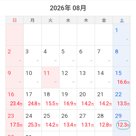
舎、日本人街「レタントン」へも徒歩圏内
2026年 08月
日
月
火
水
木
金
土
1
ー
2
3
4
5
6
7
8
ー
ー
ー
ー
ー
ー
ー
9
10
11
12
13
14
15
16.6
ー
ー
ー
ー
ー
ー
16
17
18
19
20
21
22
23.4
24.8
15.5
16.9
14.2
14.2
13.5
23
24
25
26
27
28
29
17.5
25.3
14.2
13.4
13.1
12.8
12.3
最