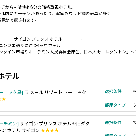
ーチからも徒歩約5分の価格重視ホテル。
テル内にガーデンがあったり、客室もウッド調の家具が多く
然豊かで癒されます。
・━━ サイゴン プリンス ホテル ━━・・
グエンフエ通りに建つ4ッ星ホテル
ベンタイン市場やホーチミン人民委員会庁舎、日本人街「レタントン」へ
ホテル
選択条件
ーコック島
ラ メール リゾート フーコック
★★
部屋タイプ
選択条件
ーチミン
サイゴン プリンス ホテル※旧ダク
トン ホテル サイゴン
★★★★