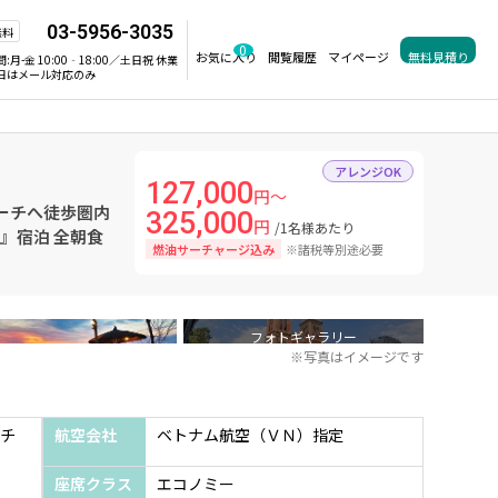
03-5956-3035
無料
0
お気に入り
閲覧履歴
マイページ
無料見積り
間:
月-金 10:00‐18:00／土日祝 休業
日はメール対応のみ
アレンジOK
127,000
円～
ビーチへ徒歩圏内
325,000
円
/1名様あたり
泊』宿泊 全朝食
燃油サーチャージ込み
※諸税等別途必要
フォトギャラリー
※写真はイメージです
チ
航空会社
ベトナム航空（ＶＮ）指定
座席クラス
エコノミー