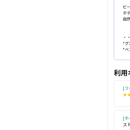
ビ
ホ
自
・
*
*
利用
フ
★
ホ
ス