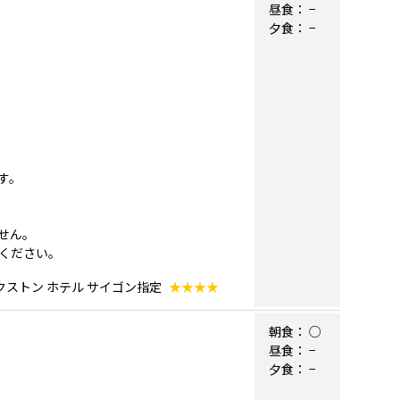
昼食：
−
夕食：
−
す。
せん。
ください。
クストン ホテル サイゴン指定
★★★★
朝食：
○
昼食：
−
夕食：
−