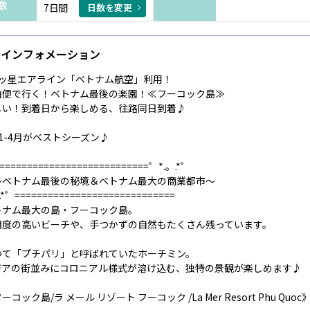
数
7日間
日数を変更
インフォメーション
4ッ星エアライン「ベトナム航空」利用！
由便で行く！ベトナム最後の楽園！≪フーコック島≫
しい！到着日から楽しめる、往路同日到着♪
1-4月がベストシーズン♪
===========================゜*.。.*゜
ベトナム最後の秘境＆ベトナム最大の商業都市～
.*゜=============================
トナム最大の島・フーコック島。
明度の高いビーチや、手つかずの自然もたくさん残っています。
つて「プチパリ」と呼ばれていたホーチミン。
ジアの街並みにコロニアル様式が溶け込む、独特の景観が楽しめます♪
ーコック島/ラ メール リゾート フーコック /La Mer Resort Phu Quo