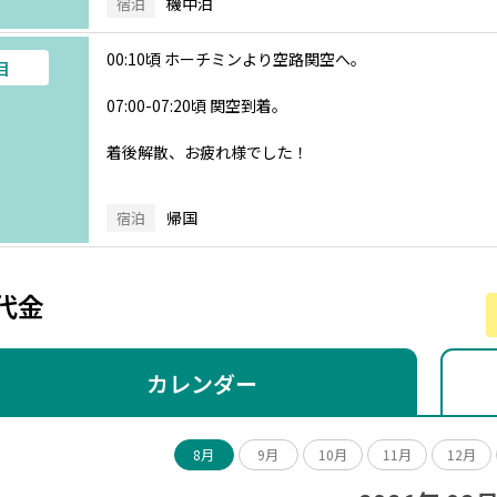
機中泊
宿泊
00:10頃 ホーチミンより空路関空へ。
目
07:00-07:20頃 関空到着。
着後解散、お疲れ様でした！
帰国
宿泊
代金
カレンダー
8月
9月
10月
11月
12月