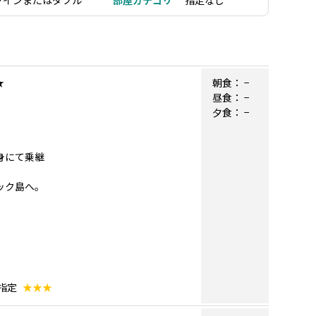
ツインまたはダブル
部屋カテゴリ
指定なし
★
朝食：
−
昼食：
−
夕食：
−
自身にて乗継
コック島へ。
指定
★★★