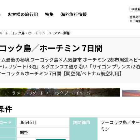
相談
先
お客様の旅行記
特集
海外旅行情報
営業時
※土曜
フーコック島・ホーチミン
ツアー詳細
コック島／ホーチミン 7日間
ナム最後の秘境 フーコック島×人気都市 ホーチミン 2都市周遊＊
ール リゾート/3泊』＆グエンフエ通り沿い『サイゴン プリンス/2
フーコック＆ホーチミン 7日間【関空発/ベトナム航空利用】
ラ メール リゾート フーコック プールイメージ
条件
コード
J664611
訪問都市
フーコック島／ホー
ミン
関空