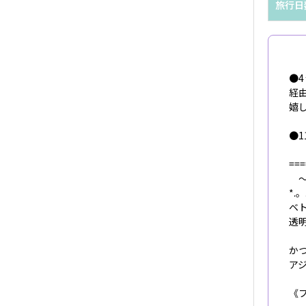
旅行日
●
経
嬉
●1
===
～
*.。
ベ
透
か
ア
《フ