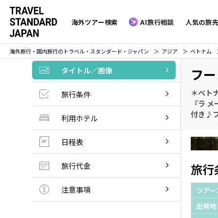
海外ツアー検索
AI旅行相談
人気の旅
海外旅行・国内旅行のトラベル・スタンダード・ジャパン
アジア
ベトナム
タイトル／画像
フー
＊ベト
旅行条件
『ラ メ
付き♪
利用ホテル
日程表
旅行代金
旅行
注意事項
ツアー
出発地