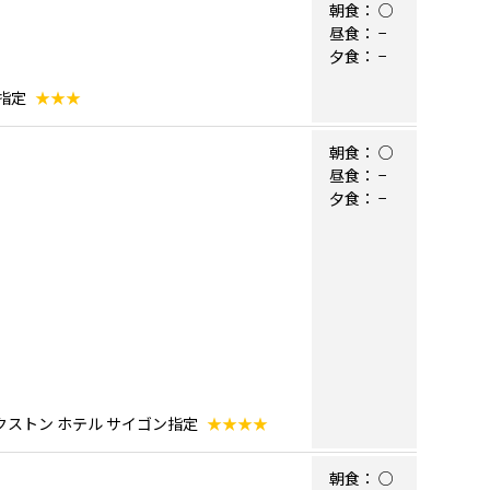
朝食：
○
昼食：
−
夕食：
−
指定
★★★
朝食：
○
昼食：
−
夕食：
−
クストン ホテル サイゴン指定
★★★★
朝食：
○