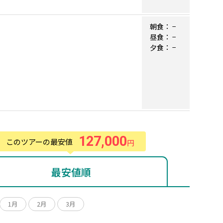
朝食：
−
昼食：
−
夕食：
−
127,000
このツアーの最安値
円
最安値順
1月
2月
3月