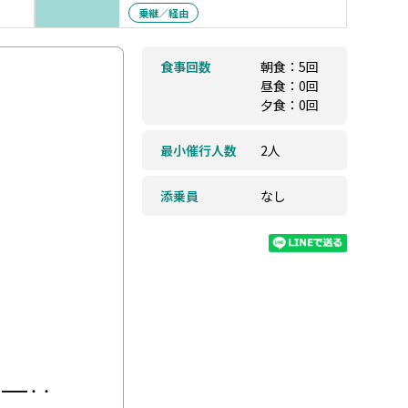
乗継／経由
食事回数
朝食：5回
昼食：0回
夕食：0回
最小催行人数
2人
添乗員
なし
c》━━・・