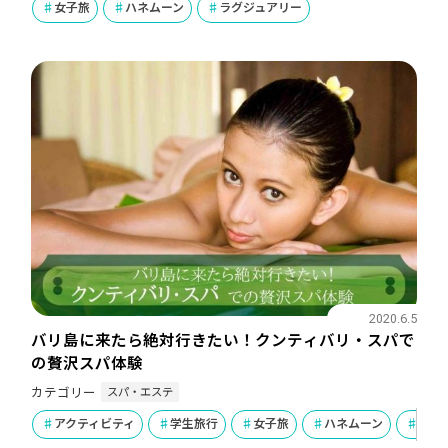
女子旅
ハネムーン
ラグジュアリー
2020.6.5
バリ島に来たら絶対行きたい！クンティバリ・スパで
の贅沢スパ体験
スパ・エステ
カテゴリー
アクティビティ
学生旅行
女子旅
ハネムーン
ラグ