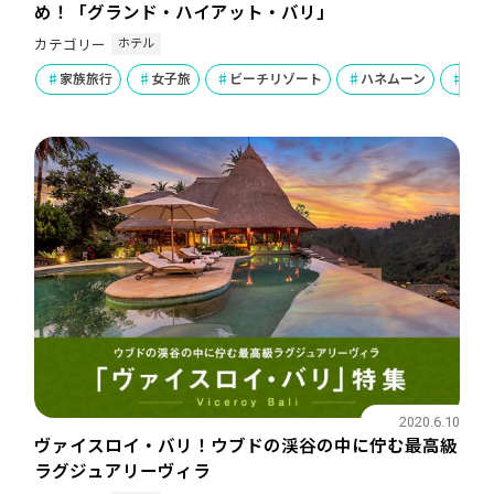
め！「グランド・ハイアット・バリ」
ホテル
カテゴリー
家族旅行
女子旅
ビーチリゾート
ハネムーン
ラグ
2020.6.10
ヴァイスロイ・バリ！ウブドの渓谷の中に佇む最高級
ラグジュアリーヴィラ