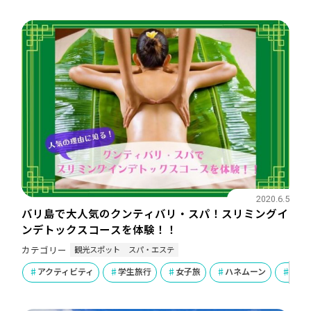
2020.6.5
バリ島で大人気のクンティバリ・スパ！スリミングイ
ンデトックスコースを体験！！
観光スポット
スパ・エステ
カテゴリー
アクティビティ
学生旅行
女子旅
ハネムーン
ラグ