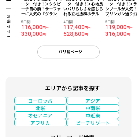
ーター付き！＞クタビ
ーター付き！＞心地良
ーター付き！＞
ーチ目の前！サーファ
いバリらしさを感じら
ンプールが人気
ーに人気の『グランド
れる立地抜群ホテル
ブリンガン通り
お得です！
イスタナ ラマ』宿泊
『ラマヤナ スイート＆
『サヌール リゾー
5日間
4日間
5日間
【往復日本語送迎付
リゾート』宿泊 【往復
トゥジンバー』
116,000
117,400
119,000
円～
円～
円～
き】 バリ島 5日間-成田
日本語送迎付き】 バリ
【往復日本語送
330,000
528,800
316,000
発着×マレーシア航空利
島4日間 -成田午後発×
き】 バリ島 5日
円
円
円
用-
香港航空利用-
発着×マレーシア
用-
バリ島ページ
エリアから記事を探す
ヨーロッパ
アジア
北米
中南米
オセアニア
中近東
アフリカ
ビーチリゾート