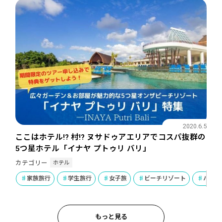
2020.6.5
ここはホテル!? 村!? ヌサドゥアエリアでコスパ抜群の
5つ星ホテル「イナヤ プトゥリ バリ」
ホテル
カテゴリー
家族旅行
学生旅行
女子旅
ビーチリゾート
ハネム
もっと見る