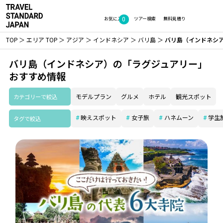
0
お気に入り
ツアー検索
無料見積り
TOP
エリア TOP
アジア
インドネシア
バリ島
バリ島（インドネシ
バリ島（インドネシア）の「ラグジュアリー」
おすすめ情報
カテゴリーで絞込
モデルプラン
グルメ
ホテル
観光スポット
映えスポット
女子旅
ハネムーン
学生
タグで絞込