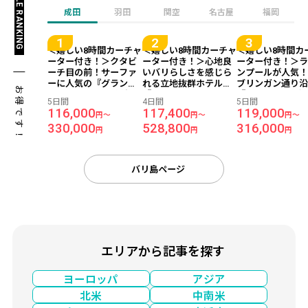
成田
羽田
関空
名古屋
福岡
＜嬉しい8時間カーチャ
＜嬉しい8時間カーチャ
＜嬉しい8時間カ
ーター付き！＞クタビ
ーター付き！＞心地良
ーター付き！＞
ーチ目の前！サーファ
いバリらしさを感じら
ンプールが人気
ーに人気の『グランド
れる立地抜群ホテル
ブリンガン通り
お得です！
イスタナ ラマ』宿泊
『ラマヤナ スイート＆
『サヌール リゾー
5日間
4日間
5日間
【往復日本語送迎付
リゾート』宿泊 【往復
トゥジンバー』
116,000
117,400
119,000
円～
円～
円～
き】 バリ島 5日間-成田
日本語送迎付き】 バリ
【往復日本語送
330,000
528,800
316,000
発着×マレーシア航空利
島4日間 -成田午後発×
き】 バリ島 5日
円
円
円
用-
香港航空利用-
発着×マレーシア
用-
バリ島ページ
エリアから記事を探す
ヨーロッパ
アジア
北米
中南米