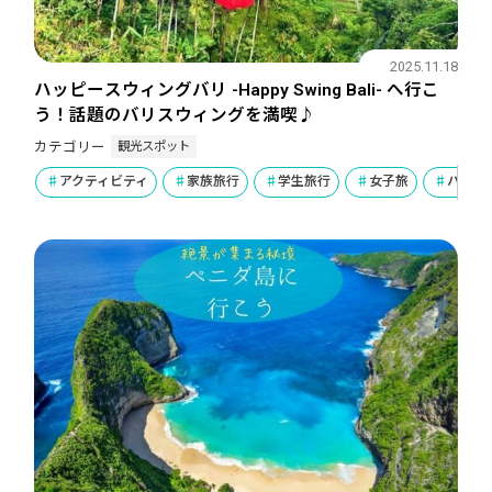
2025.11.18
ハッピースウィングバリ -Happy Swing Bali- へ行こ
う！話題のバリスウィングを満喫♪
観光スポット
カテゴリー
アクティビティ
家族旅行
学生旅行
女子旅
ハネム