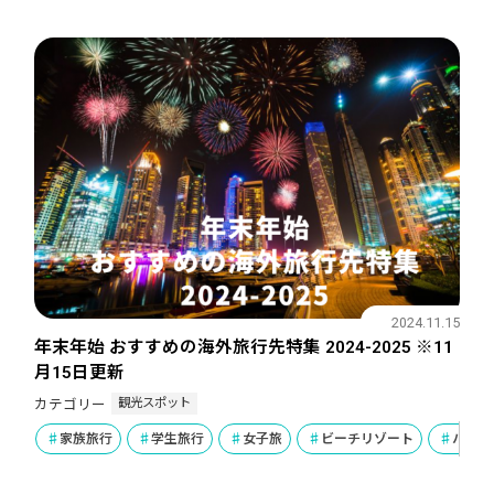
2024.11.15
年末年始 おすすめの海外旅行先特集 2024-2025 ※11
月15日更新
観光スポット
カテゴリー
家族旅行
学生旅行
女子旅
ビーチリゾート
ハネム