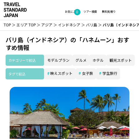
0
お気に入り
ツアー検索
無料見積り
TOP
エリア TOP
アジア
インドネシア
バリ島
バリ島（インドネシ
バリ島（インドネシア）の「ハネムーン」おす
すめ情報
カテゴリーで絞込
モデルプラン
グルメ
ホテル
観光スポット
映えスポット
女子旅
学生旅行
タグで絞込