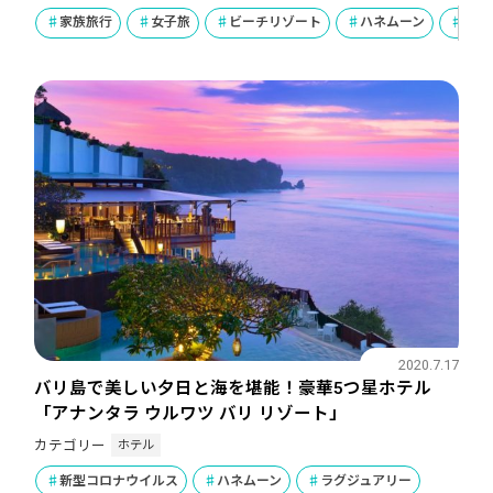
家族旅行
女子旅
ビーチリゾート
ハネムーン
ラグ
2020.7.17
バリ島で美しい夕日と海を堪能！豪華5つ星ホテル
「アナンタラ ウルワツ バリ リゾート」
ホテル
カテゴリー
新型コロナウイルス
ハネムーン
ラグジュアリー