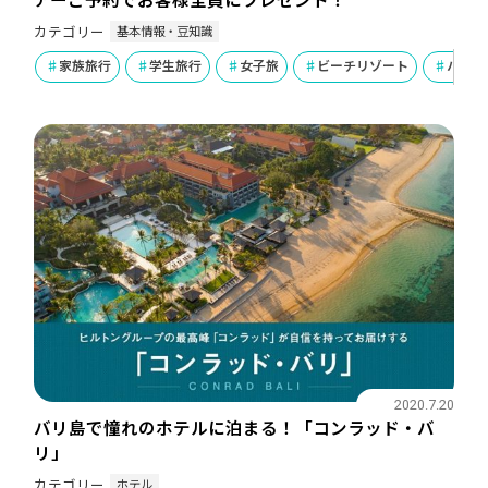
アーご予約でお客様全員にプレゼント！
基本情報・豆知識
カテゴリー
家族旅行
学生旅行
女子旅
ビーチリゾート
ハネム
2020.7.20
バリ島で憧れのホテルに泊まる！「コンラッド・バ
リ」
ホテル
カテゴリー