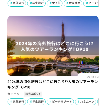
家族旅行
学生旅行
女子旅
世界遺産
ビーチリゾー
2025.1.3
2024年の海外旅行はどこに行こう!?人気のツアーラン
キングTOP10
観光スポット
カテゴリー
家族旅行
学生旅行
ビーチリゾート
ハネムーン
デ