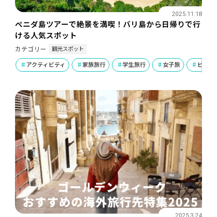
2025.11.18
ペニダ島ツアーで絶景を満喫！バリ島から日帰りで行
ける人気スポット
観光スポット
カテゴリー
アクティビティ
家族旅行
学生旅行
女子旅
ビーチ
2025.3.24