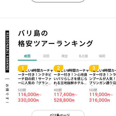
バリ島の
REASONABLE RANKING
格安ツアーランキング
成田
羽田
関空
名古屋
福岡
＜嬉しい8時間カーチャ
＜嬉しい8時間カーチャ
＜嬉しい8時間カ
ーター付き！＞クタビ
ーター付き！＞心地良
ーター付き！＞
ーチ目の前！サーファ
いバリらしさを感じら
ンプールが人気
ーに人気の『グランド
れる立地抜群ホテル
ブリンガン通り
お得です！
イスタナ ラマ』宿泊
『ラマヤナ スイート＆
『サヌール リゾー
5日間
4日間
5日間
【往復日本語送迎付
リゾート』宿泊 【往復
トゥジンバー』
116,000
117,400
119,000
円～
円～
円～
き】 バリ島 5日間-成田
日本語送迎付き】 バリ
【往復日本語送
330,000
528,800
316,000
発着×マレーシア航空利
島4日間 -成田午後発×
き】 バリ島 5日
円
円
円
用-
香港航空利用-
発着×マレーシア
用-
バリ島ページ