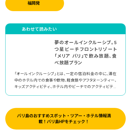
福岡発
あわせて読みたい
夢のオールインクルーシブ。5
つ星ビーチフロントリゾート
「メリア バリ」で飲み放題、食
べ放題プラン
「オールインクルーシブ」とは、一定の宿泊料金の中に、滞在
中のホテル内での食事や飲物、軽食類やアフタヌーンティー、
キッズアクティビティ、ホテル内やビーチでのアクティビティ
などが含まれるお得な滞在プランのことです。お財布を気に
しなくてもいいストレスフリーなプランで、気ままにリゾート滞
在が楽しめます。今回はヌサドゥアエリアにあるビーチフロン
トリゾート「メリア バリ」をご紹介します。
バリ島のおすすめスポット・ツアー・ホテル情報満
載！バリ島HPをチェック！