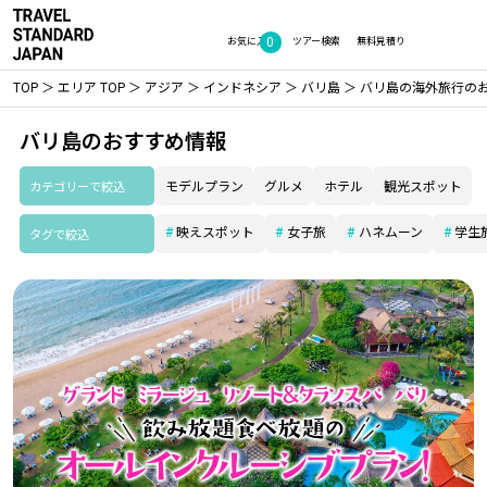
0
お気に入り
ツアー検索
無料見積り
TOP
エリア TOP
アジア
インドネシア
バリ島
バリ島の海外旅行の
バリ島のおすすめ情報
カテゴリーで絞込
モデルプラン
グルメ
ホテル
観光スポット
映えスポット
女子旅
ハネムーン
学生
タグで絞込