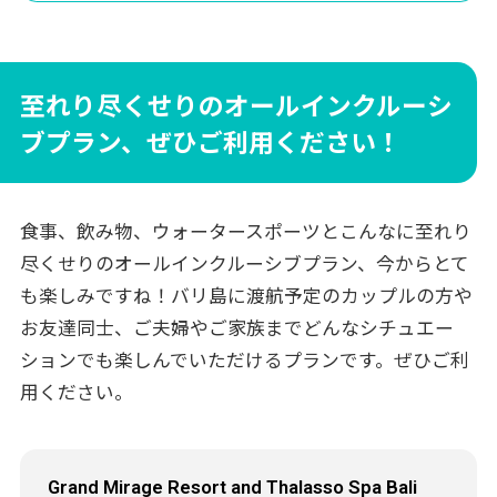
す。毎日のホテルの食事はちょっと予算的に不安...という方に
も安心！朝食からディナーまで全てオールインクルーシブパッ
ケージに含まれます。お財布を気にする必要もないので、スト
レスフリー、気ままにホテル滞在を楽しめます。こちらでは
至れり尽くせりのオールインクルーシ
オールインクルーシブ・パッケージのある3つのビーチフロン
ブプラン、ぜひご利用ください！
トリゾートをご紹介します。
食事、飲み物、ウォータースポーツとこんなに至れり
尽くせりのオールインクルーシブプラン、今からとて
も楽しみですね！バリ島に渡航予定のカップルの方や
お友達同士、ご夫婦やご家族までどんなシチュエー
ションでも楽しんでいただけるプランです。ぜひご利
用ください。
Grand Mirage Resort and Thalasso Spa Bali