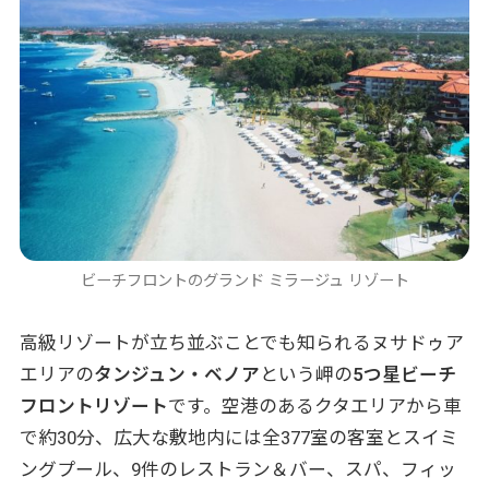
その他24時間可能な軽食や夜食
アフタヌーンティーのサービス
飲み物
インポートブランド（外国産）の飲み物
パッケージに含まれない飲み物について
モーターを使用しないウォータースポー
ツのご利用
至れり尽くせりのオールインクルーシブプラ
ビーチフロントのグランド ミラージュ リゾート
ン、ぜひご利用ください！
高級リゾートが立ち並ぶことでも知られるヌサドゥア
エリアの
タンジュン・ベノア
という岬の
5つ星ビーチ
フロントリゾート
です。空港のあるクタエリアから車
で約30分、広大な敷地内には全377室の客室とスイミ
ングプール、9件のレストラン＆バー、スパ、フィッ