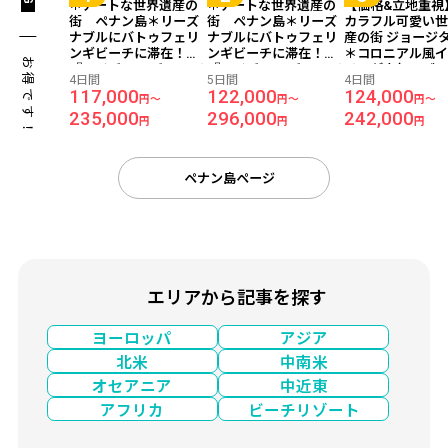
＊アートな世界遺産の
＊アートな世界遺産の
【価格&立地重視
街 ペナン島＊リーズ
街 ペナン島＊リーズ
カラフル可愛い
ナブルにバトゥフェリ
ナブルにバトゥフェリ
産の街 ジョージ
ンギビーチに滞在！
ンギビーチに滞在！
＊コロニアル風
お得です！
『ベイビュー ビーチ リ
『ベイビュー ビーチ リ
リアが人気のブ
4日間
5日間
4日間
ゾート』宿泊 ≪成田午
ゾート』宿泊 ≪成田午
クホテル『アレカ
117,000
122,000
124,000
円～
円～
円～
前発/シンガポール航空
前発/シンガポール航空
ル』宿泊 ≪成田
235,000
296,000
242,000
利用/ペナン島 2泊4日
利用/ペナン島 3泊5日
発/シンガポール
円
円
円
間≫
間≫
用/ペナン島 2泊4
朝食付き≫
ペナン島ページ
エリアから記事を探す
ヨーロッパ
アジア
北米
中南米
オセアニア
中近東
アフリカ
ビーチリゾート