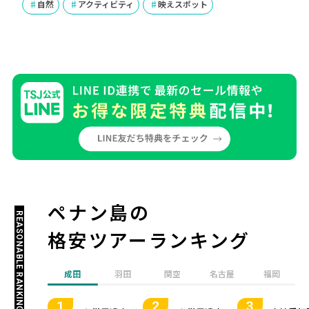
自然
アクティビティ
映えスポット
ペナン島の
REASONABLE RANKING
格安ツアーランキング
成田
羽田
関空
名古屋
福岡