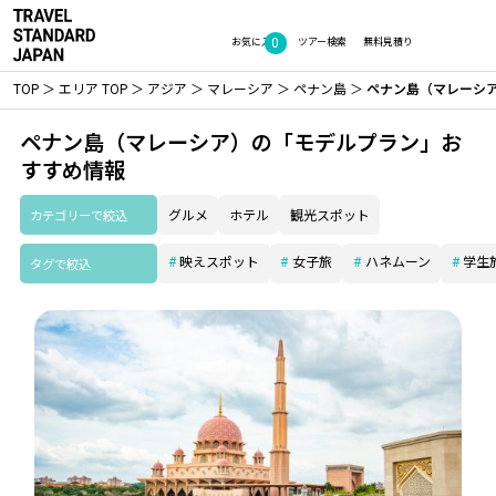
0
お気に入り
ツアー検索
無料見積り
TOP
エリア TOP
アジア
マレーシア
ペナン島
ペナン島（マレーシ
ペナン島（マレーシア）の「モデルプラン」お
すすめ情報
カテゴリーで絞込
グルメ
ホテル
観光スポット
映えスポット
女子旅
ハネムーン
学生
タグで絞込