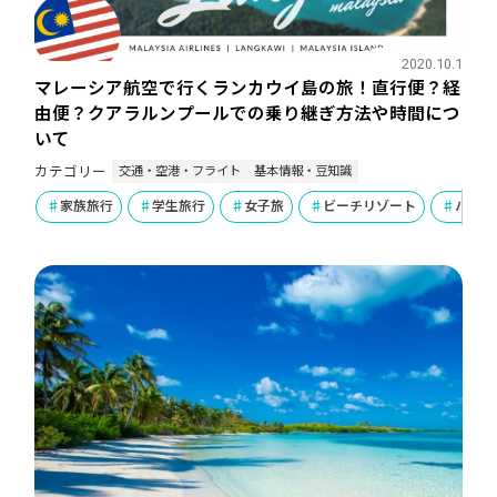
2020.10.1
マレーシア航空で行くランカウイ島の旅！直行便？経
由便？クアラルンプールでの乗り継ぎ方法や時間につ
いて
交通・空港・フライト
基本情報・豆知識
カテゴリー
家族旅行
学生旅行
女子旅
ビーチリゾート
ハネム