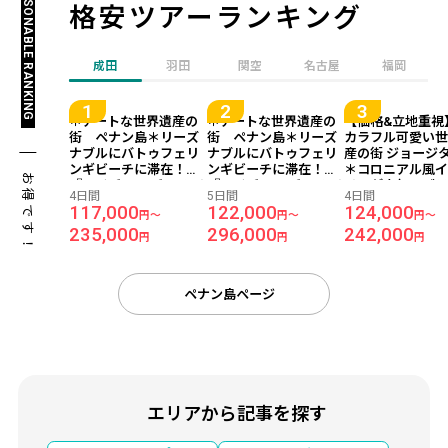
REASONABLE RANKING
格安ツアーランキング
成田
羽田
関空
名古屋
福岡
＊アートな世界遺産の
＊アートな世界遺産の
【価格&立地重視
街 ペナン島＊リーズ
街 ペナン島＊リーズ
カラフル可愛い
ナブルにバトゥフェリ
ナブルにバトゥフェリ
産の街 ジョージ
ンギビーチに滞在！
ンギビーチに滞在！
＊コロニアル風
お得です！
『ベイビュー ビーチ リ
『ベイビュー ビーチ リ
リアが人気のブ
4日間
5日間
4日間
ゾート』宿泊 ≪成田午
ゾート』宿泊 ≪成田午
クホテル『アレカ
117,000
122,000
124,000
円～
円～
円～
前発/シンガポール航空
前発/シンガポール航空
ル』宿泊 ≪成田
235,000
296,000
242,000
利用/ペナン島 2泊4日
利用/ペナン島 3泊5日
発/シンガポール
円
円
円
間≫
間≫
用/ペナン島 2泊4
朝食付き≫
ペナン島ページ
エリアから記事を探す