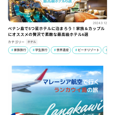
2024.3.12
ペナン島で5つ星ホテルに泊まろう！家族＆カップル
にオススメの贅沢で素敵な最高級ホテル6選
ホテル
カテゴリー
家族旅行
学生旅行
世界遺産
ビーチリゾート
ハネ