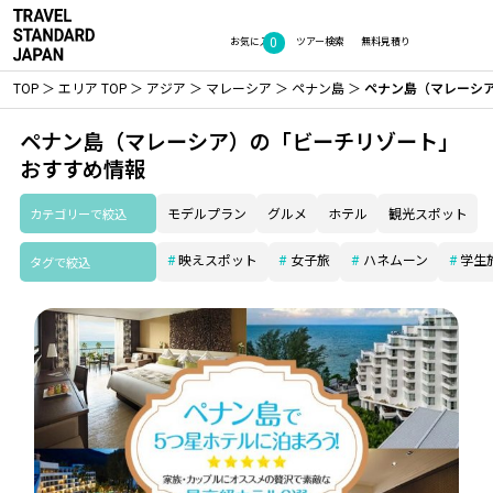
0
お気に入り
ツアー検索
無料見積り
TOP
エリア TOP
アジア
マレーシア
ペナン島
ペナン島（マレーシ
ペナン島（マレーシア）の「ビーチリゾート」
おすすめ情報
カテゴリーで絞込
モデルプラン
グルメ
ホテル
観光スポット
映えスポット
女子旅
ハネムーン
学生
タグで絞込