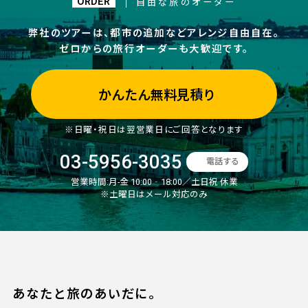
ORDER
自由な旅のオーダー
弊社のツアーは、都市の追加などアレンジ自由自在。
ゼロからの旅行オーダーも大歓迎です。
かんたん無料見積り
※日曜・祝日は翌営業日にご回答となります
03-5956-3035
電話する
営業時間:
月-金 10:00‐18:00／土日祝 休業
※土曜日はメール対応のみ
あなたと旅のあいだに。